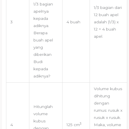
1/3 bagian
1/3 bagian dari
apelnya
12 buah apel
kepada
3
4 buah
adalah (1/3) x
adiknya.
12 = 4 buah
Berapa
apel.
buah apel
yang
diberikan
Budi
kepada
adiknya?
Volume kubus
dihitung
dengan
Hitunglah
rumus: rusuk x
volume
rusuk x rusuk.
kubus
3
4
125 cm
Maka, volume
dengan