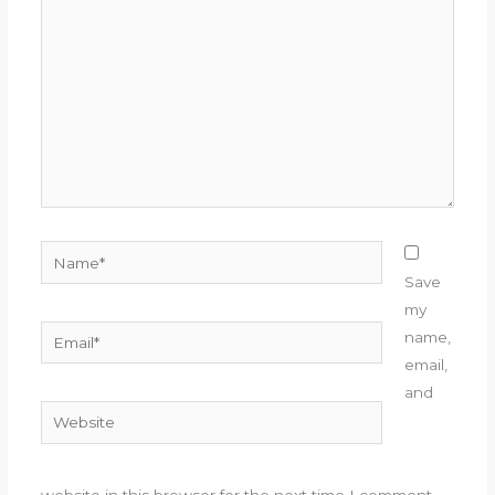
here..
Name*
Save
my
Email*
name,
email,
and
Website
website in this browser for the next time I comment.