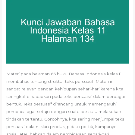
Materi pada halaman 66 buku Bahasa Indonesia kelas 11
membahas tentang struktur teks persuasif. Materi ini
sangat relevan dengan kehidupan sehari-hari karena kita
seringkali dihadapkan pada teks persuasif dalam berbagai
bentuk. Teks persuasif dirancang untuk memengaruhi
pembaca agar setuju dengan suatu ide atau melakukan
tindakan tertentu. Contohnya, kita sering menjumpai teks
persuasif dalam iklan produk, pidato politik, kampanye
sosial, atau bahkan dalam pembicaraan sehari-hari.