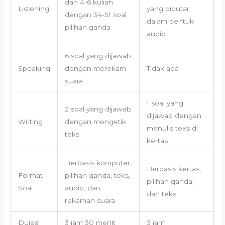
dan 4-6 kuliah
Listening
yang diputar
dengan 34-51 soal
dalam bentuk
pilihan ganda
audio
6 soal yang dijawab
Speaking
dengan merekam
Tidak ada
suara
1 soal yang
2 soal yang dijawab
dijawab dengan
Writing
dengan mengetik
menulis teks di
teks
kertas
Berbasis komputer,
Berbasis kertas,
Format
pilihan ganda, teks,
pilihan ganda,
Soal
audio, dan
dan teks
rekaman suara
Durasi
3 jam 30 menit
3 jam