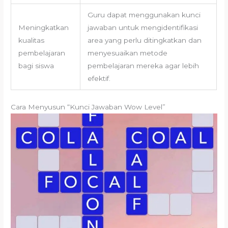
Guru dapat menggunakan kunci
Meningkatkan
jawaban untuk mengidentifikasi
kualitas
area yang perlu ditingkatkan dan
pembelajaran
menyesuaikan metode
bagi siswa
pembelajaran mereka agar lebih
efektif.
Cara Menyusun “Kunci Jawaban Wow Level”