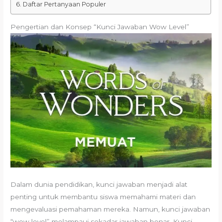
Daftar Pertanyaan Populer
Pengertian dan Konsep “Kunci Jawaban Wow Level”
Dalam dunia pendidikan, kunci jawaban menjadi alat
penting untuk membantu siswa memahami materi dan
mengevaluasi pemahaman mereka. Namun, kunci jawaban
“wow level” melampaui sekadar jawaban benar. Kunci