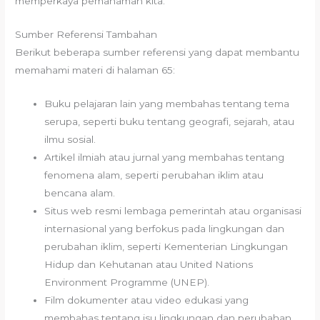
memperkaya pemahaman kita.
Sumber Referensi Tambahan
Berikut beberapa sumber referensi yang dapat membantu
memahami materi di halaman 65:
Buku pelajaran lain yang membahas tentang tema
serupa, seperti buku tentang geografi, sejarah, atau
ilmu sosial.
Artikel ilmiah atau jurnal yang membahas tentang
fenomena alam, seperti perubahan iklim atau
bencana alam.
Situs web resmi lembaga pemerintah atau organisasi
internasional yang berfokus pada lingkungan dan
perubahan iklim, seperti Kementerian Lingkungan
Hidup dan Kehutanan atau United Nations
Environment Programme (UNEP).
Film dokumenter atau video edukasi yang
membahas tentang isu lingkungan dan perubahan