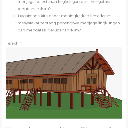
menjaga kelestarian lingkungan dan mengatasi
perubahan iklim?
Bagaimana kita dapat meningkatkan kesadaran
masyarakat tentang pentingnya menjaga lingkungan
dan mengatasi perubahan iklim?
Terakhir