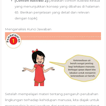
[Contoh ilustrasi 2]:
[Jelaskan contoh ilustrasi kedua
yang menunjukkan konsep yang dibahas di halaman
65. Berikan penjelasan yang detail dan relevan
dengan topik].
Menganalisis Kunci Jawaban
Setelah mempelajari materi tentang pengaruh perubahan
lingkungan terhadap kehidupan manusia, kita diajak untuk
menganalisis kunci jawaban dari pertanyaan yang terdapat