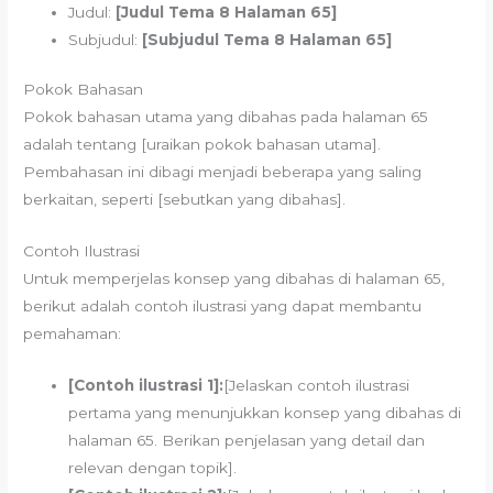
Judul:
[Judul Tema 8 Halaman 65]
Subjudul:
[Subjudul Tema 8 Halaman 65]
Pokok Bahasan
Pokok bahasan utama yang dibahas pada halaman 65
adalah tentang [uraikan pokok bahasan utama].
Pembahasan ini dibagi menjadi beberapa yang saling
berkaitan, seperti [sebutkan yang dibahas].
Contoh Ilustrasi
Untuk memperjelas konsep yang dibahas di halaman 65,
berikut adalah contoh ilustrasi yang dapat membantu
pemahaman:
[Contoh ilustrasi 1]:
[Jelaskan contoh ilustrasi
pertama yang menunjukkan konsep yang dibahas di
halaman 65. Berikan penjelasan yang detail dan
relevan dengan topik].