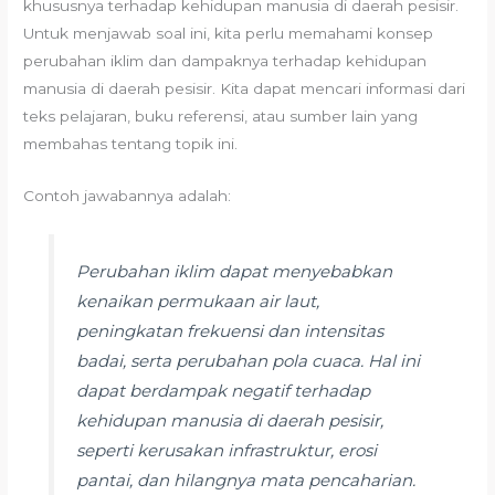
khususnya terhadap kehidupan manusia di daerah pesisir.
Untuk menjawab soal ini, kita perlu memahami konsep
perubahan iklim dan dampaknya terhadap kehidupan
manusia di daerah pesisir. Kita dapat mencari informasi dari
teks pelajaran, buku referensi, atau sumber lain yang
membahas tentang topik ini.
Contoh jawabannya adalah:
Perubahan iklim dapat menyebabkan
kenaikan permukaan air laut,
peningkatan frekuensi dan intensitas
badai, serta perubahan pola cuaca. Hal ini
dapat berdampak negatif terhadap
kehidupan manusia di daerah pesisir,
seperti kerusakan infrastruktur, erosi
pantai, dan hilangnya mata pencaharian.