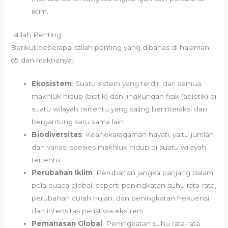
iklim.
Istilah Penting
Berikut beberapa istilah penting yang dibahas di halaman
65 dan maknanya:
Ekosistem
: Suatu sistem yang terdiri dari semua
makhluk hidup (biotik) dan lingkungan fisik (abiotik) di
suatu wilayah tertentu yang saling berinteraksi dan
bergantung satu sama lain.
Biodiversitas
: Keanekaragaman hayati, yaitu jumlah
dan variasi spesies makhluk hidup di suatu wilayah
tertentu.
Perubahan Iklim
: Perubahan jangka panjang dalam
pola cuaca global, seperti peningkatan suhu rata-rata,
perubahan curah hujan, dan peningkatan frekuensi
dan intensitas peristiwa ekstrem.
Pemanasan Global
: Peningkatan suhu rata-rata