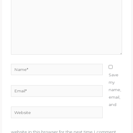
Name*
Save
my
Email*
name,
email,
and
Website
website in this browser for the next time I comment.