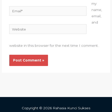
my
Email*
name,
email,
and
Website
website in this browser for the next time I comment.
Copyright © 2026 Rahasia Kunci Sukses