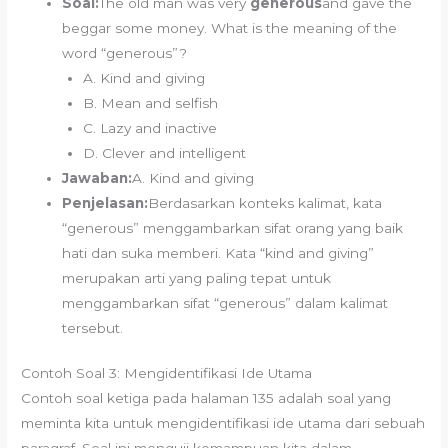
Soal:
The old man was very
generous
and gave the
beggar some money. What is the meaning of the
word “generous”?
A. Kind and giving
B. Mean and selfish
C. Lazy and inactive
D. Clever and intelligent
Jawaban:
A. Kind and giving
Penjelasan:
Berdasarkan konteks kalimat, kata
“generous” menggambarkan sifat orang yang baik
hati dan suka memberi. Kata “kind and giving”
merupakan arti yang paling tepat untuk
menggambarkan sifat “generous” dalam kalimat
tersebut.
Contoh Soal 3: Mengidentifikasi Ide Utama
Contoh soal ketiga pada halaman 135 adalah soal yang
meminta kita untuk mengidentifikasi ide utama dari sebuah