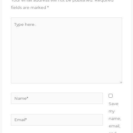
Your email address will not be published.
Required
fields are marked
*
Type
here..
Name*
Save
my
Email*
name,
email,