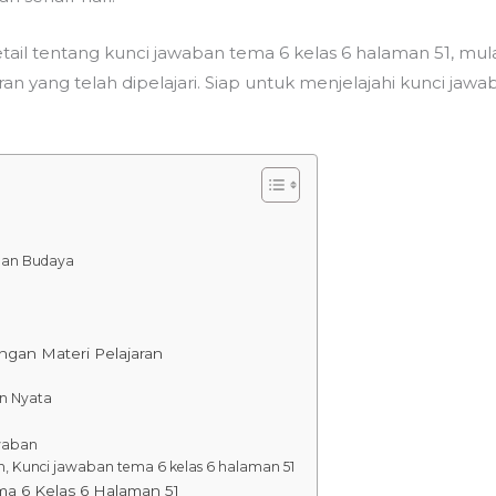
ail tentang kunci jawaban tema 6 kelas 6 halaman 51, mulai d
n yang telah dipelajari. Siap untuk menjelajahi kunci jaw
man Budaya
an Materi Pelajaran
n Nyata
waban
 Kunci jawaban tema 6 kelas 6 halaman 51
a 6 Kelas 6 Halaman 51