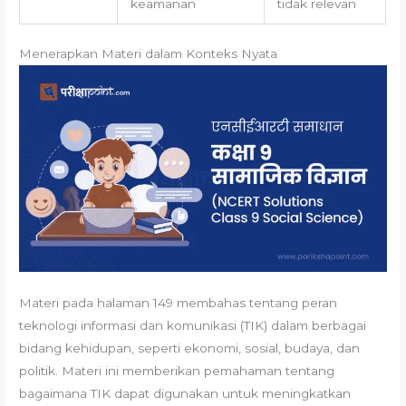
keamanan
tidak relevan
Menerapkan Materi dalam Konteks Nyata
Materi pada halaman 149 membahas tentang peran
teknologi informasi dan komunikasi (TIK) dalam berbagai
bidang kehidupan, seperti ekonomi, sosial, budaya, dan
politik. Materi ini memberikan pemahaman tentang
bagaimana TIK dapat digunakan untuk meningkatkan