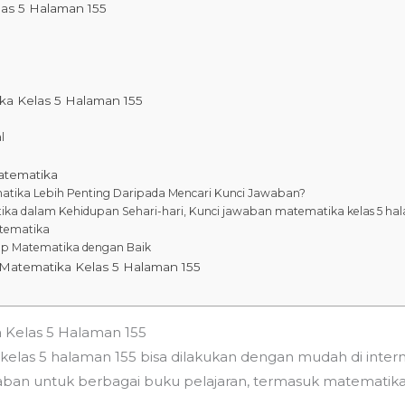
as 5 Halaman 155
ka Kelas 5 Halaman 155
l
tematika
ika Lebih Penting Daripada Mencari Kunci Jawaban?
a dalam Kehidupan Sehari-hari, Kunci jawaban matematika kelas 5 hal
tematika
p Matematika dengan Baik
Matematika Kelas 5 Halaman 155
 Kelas 5 Halaman 155
elas 5 halaman 155 bisa dilakukan dengan mudah di inter
ban untuk berbagai buku pelajaran, termasuk matematika 