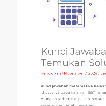
Kunci Jawaba
Temukan Sol
Pendidikan
/
November 7, 2024
/
Le
Kunci jawaban matematika kelas 
khususnya pada halaman 155? Tenang
mungkin terbersit di pikiran, nam
sekedar mengetahui jawaban.