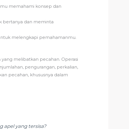
u kamu memahami konsep dan
tuk bertanya dan meminta
kasi untuk melengkapi pemahamanmu.
n yang melibatkan pecahan. Operasi
penjumlahan, pengurangan, perkalian,
atkan pecahan, khususnya dalam
g apel yang tersisa?