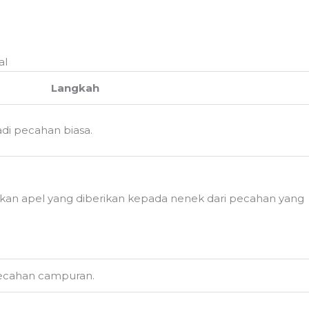
al
Langkah
i pecahan biasa.
kan apel yang diberikan kepada nenek dari pecahan yang
pecahan campuran.