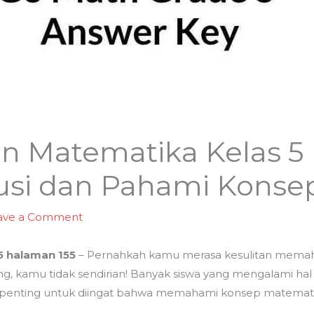
n Matematika Kelas 5 
usi dan Pahami Konse
ave a Comment
5 halaman 155
– Pernahkah kamu merasa kesulitan memaha
, kamu tidak sendirian! Banyak siswa yang mengalami hal
un penting untuk diingat bahwa memahami konsep matemati