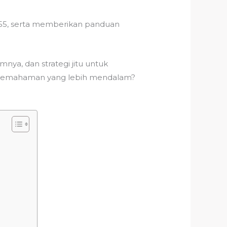
155, serta memberikan panduan
nya, dan strategi jitu untuk
 pemahaman yang lebih mendalam?