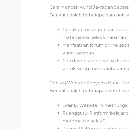
Cara Mencari Kunci Jawaban Secara
Berikut adalah beberapa cara untuk
Gunakan mesin pencari seperti
matematika kelas 5 halaman 1
Manfaatkan forum online sepe
kunci jawaban.
Cari di website penyedia kunc
untuk saling membantu dan b
Contoh Website Penyedia Kunci Ja
Berikut adalah beberapa contoh we
Brainly: Website ini memungk
Ruangguru: Platform belajar o
matematika kelas 5.
Zenius: Platform pembelajara