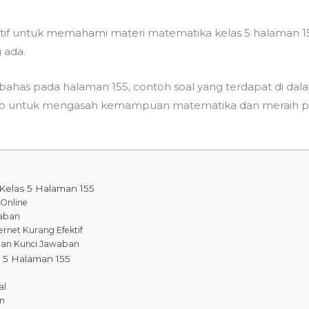
ektif untuk memahami materi matematika kelas 5 halaman 
 ada.
has pada halaman 155, contoh soal yang terdapat di dalam
Siap untuk mengasah kemampuan matematika dan meraih
Kelas 5 Halaman 155
Online
waban
ernet Kurang Efektif
uan Kunci Jawaban
 5 Halaman 155
al
n