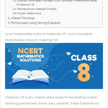
Ilustrasi Penerapan Konsep, Kunci jawaban matematika kelas
8 halaman 55
Memecahkan Masalah Praktis
Proyek Sederhana
Ulasan Penutup
Pertanyaan yang Sering Diajukan
Soal Matematika Kelas 8 Halaman 55: Kunci Jawaban
Matematika Kelas 8 Halaman 55
Halaman 55 buku matematika kelas 8 membahas materi
tentang persamaan linear satu variabel. Pada halaman ini,