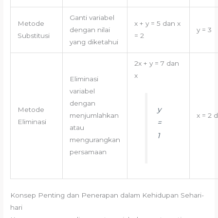
Ganti variabel
Metode
x + y = 5 dan x
dengan nilai
y = 3
Substitusi
= 2
yang diketahui
2x + y = 7 dan
x
Eliminasi
variabel
dengan
y
Metode
menjumlahkan
x = 2 
=
Eliminasi
atau
1
mengurangkan
persamaan
Konsep Penting dan Penerapan dalam Kehidupan Sehari-
hari