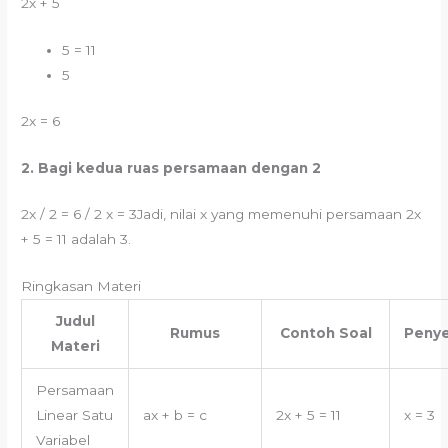
2x + 5
5 = 11
5
2x = 6
2. Bagi kedua ruas persamaan dengan 2
2x / 2 = 6 / 2 x = 3Jadi, nilai x yang memenuhi persamaan 2x
+ 5 = 11 adalah 3.
Ringkasan Materi
Judul
Rumus
Contoh Soal
Penye
Materi
Persamaan
Linear Satu
ax + b = c
2x + 5 = 11
x = 3
Variabel