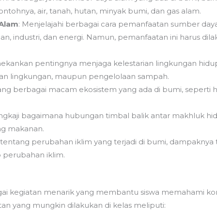
ontohnya, air, tanah, hutan, minyak bumi, dan gas alam.
Alam
: Menjelajahi berbagai cara pemanfaatan sumber d
ian, industri, dan energi. Namun, pemanfaatan ini harus dil
ekankan pentingnya menjaga kelestarian lingkungan hidup,
an lingkungan, maupun pengelolaan sampah.
ang berbagai macam ekosistem yang ada di bumi, seperti hu
ngkaji bagaimana hubungan timbal balik antar makhluk hid
ing makanan.
entang perubahan iklim yang terjadi di bumi, dampaknya 
p perubahan iklim.
gai kegiatan menarik yang membantu siswa memahami ko
an yang mungkin dilakukan di kelas meliputi: