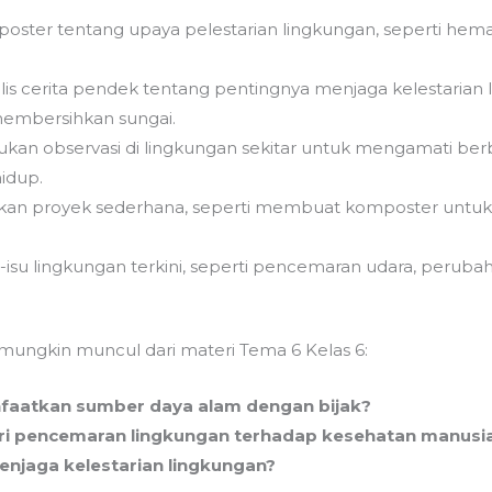
oster tentang upaya pelestarian lingkungan, seperti hem
lis cerita pendek tentang pentingnya menjaga kelestarian 
embersihkan sungai.
ukan observasi di lingkungan sekitar untuk mengamati be
hidup.
ukan proyek sederhana, seperti membuat komposter untu
su-isu lingkungan terkini, seperti pencemaran udara, perub
mungkin muncul dari materi Tema 6 Kelas 6:
faatkan sumber daya alam dengan bijak?
ri pencemaran lingkungan terhadap kesehatan manusi
enjaga kelestarian lingkungan?