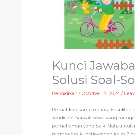
Kunci Jawaba
Solusi Soal-S
Pendidikan
/
October 17, 2024
/
Lea
Pernahkah kamu merasa kesulitan da
sendirian! Banyak siswa yang meng
pemahaman yang baik. Nah, untuk 
membahas kunci jawaban kelas 2 ha