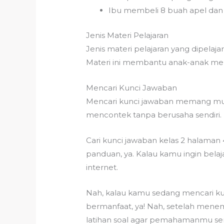
Ibu membeli 8 buah apel dan 
Jenis Materi Pelajaran
Jenis materi pelajaran yang dipela
Materi ini membantu anak-anak 
Mencari Kunci Jawaban
Mencari kunci jawaban memang muda
mencontek tanpa berusaha sendiri
Cari kunci jawaban kelas 2 halaman
panduan, ya. Kalau kamu ingin belaj
internet.
Nah, kalau kamu sedang mencari ku
bermanfaat, ya! Nah, setelah mene
latihan soal agar pemahamanmu se