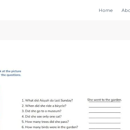
Home
Abo