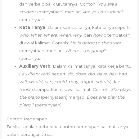
dan verba dibalik urutannya. Contoh:
You are a
student
(pernyataan) menjadi
Are you a student?
(pertanyaan)
Kata Tanya
: Dalam kalimat tanya, kata tanya seperti
who
,
what
,
where
,
when
,
why
, dan
how
ditempatkan
di awal kalimat. Contoh:
He is going to the store
(pernyataan) menjadi
Where is he going?
(pertanyaan)
Auxiliary Verb
: Dalam kalimat tanya, kata kerja bantu
(
auxiliary verb
) seperti
do
,
does
,
did
,
have
,
has
,
had
,
will
,
would
,
can
,
could
,
may
,
might
,
should
, dan
must
ditempatkan di awal kalimat. Contoh:
She plays
the piano
(pernyataan) menjadi
Does she play the
piano?
(pertanyaan)
Contoh Penerapan
Berikut adalah beberapa contoh penerapan kalimat tanya
dalam berbagai situasi: