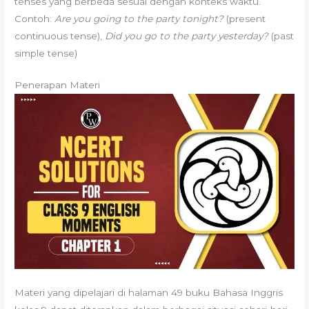
tenses yang berbeda sesuai dengan konteks waktu.
Contoh:
Are you going to the party tonight?
(present
continuous tense),
Did you go to the party yesterday?
(past
simple tense)
Penerapan Materi
Materi yang dipelajari di halaman 49 buku Bahasa Inggris