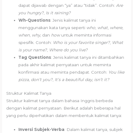
dapat dijawab dengan “ya” atau “tidak”. Contoh:
Are
you hungry?
,
Is it raining?
Wh-Questions
: Jenis kalimat tanya ini
menggunakan kata tanya seperti
who
,
what
,
where
,
when
,
why
, dan
how
untuk meminta informasi
spesifik. Contoh:
Who is your favorite singer?
,
What
is your name?
,
Where do you live?
Tag Questions
: Jenis kalimat tanya ini ditambahkan
pada akhir kalimat pernyataan untuk meminta
konfirmasi atau meminta pendapat. Contoh:
You like
pizza, don’t you?
,
It’s a beautiful day, isn’t it?
Struktur Kalimat Tanya
Struktur kalimat tanya dalam bahasa Inggris berbeda
dengan kalimat pernyataan. Berikut adalah beberapa hal
yang perlu diperhatikan dalam membentuk kalimat tanya:
Inversi Subjek-Verba
: Dalam kalimat tanya, subjek