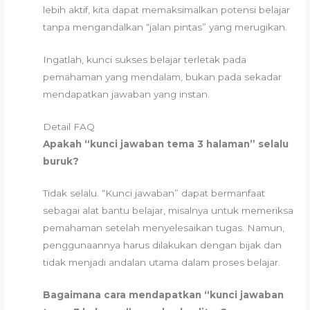
lebih aktif, kita dapat memaksimalkan potensi belajar
tanpa mengandalkan “jalan pintas” yang merugikan.
Ingatlah, kunci sukses belajar terletak pada
pemahaman yang mendalam, bukan pada sekadar
mendapatkan jawaban yang instan.
Detail FAQ
Apakah “kunci jawaban tema 3 halaman” selalu
buruk?
Tidak selalu. “Kunci jawaban” dapat bermanfaat
sebagai alat bantu belajar, misalnya untuk memeriksa
pemahaman setelah menyelesaikan tugas. Namun,
penggunaannya harus dilakukan dengan bijak dan
tidak menjadi andalan utama dalam proses belajar.
Bagaimana cara mendapatkan “kunci jawaban