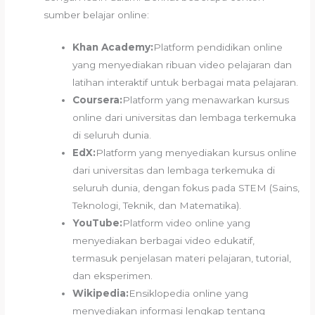
sumber belajar online:
Khan Academy:
Platform pendidikan online
yang menyediakan ribuan video pelajaran dan
latihan interaktif untuk berbagai mata pelajaran.
Coursera:
Platform yang menawarkan kursus
online dari universitas dan lembaga terkemuka
di seluruh dunia.
EdX:
Platform yang menyediakan kursus online
dari universitas dan lembaga terkemuka di
seluruh dunia, dengan fokus pada STEM (Sains,
Teknologi, Teknik, dan Matematika).
YouTube:
Platform video online yang
menyediakan berbagai video edukatif,
termasuk penjelasan materi pelajaran, tutorial,
dan eksperimen.
Wikipedia:
Ensiklopedia online yang
menyediakan informasi lengkap tentang