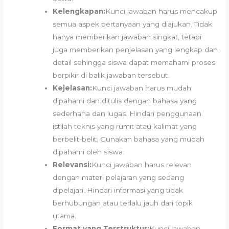
Kelengkapan:
Kunci jawaban harus mencakup
semua aspek pertanyaan yang diajukan. Tidak
hanya memberikan jawaban singkat, tetapi
juga memberikan penjelasan yang lengkap dan
detail sehingga siswa dapat memahami proses
berpikir di balik jawaban tersebut.
Kejelasan:
Kunci jawaban harus mudah
dipahami dan ditulis dengan bahasa yang
sederhana dan lugas. Hindari penggunaan
istilah teknis yang rumit atau kalimat yang
berbelit-belit. Gunakan bahasa yang mudah
dipahami oleh siswa.
Relevansi:
Kunci jawaban harus relevan
dengan materi pelajaran yang sedang
dipelajari. Hindari informasi yang tidak
berhubungan atau terlalu jauh dari topik
utama.
Format yang Terstruktur:
Kunci jawaban