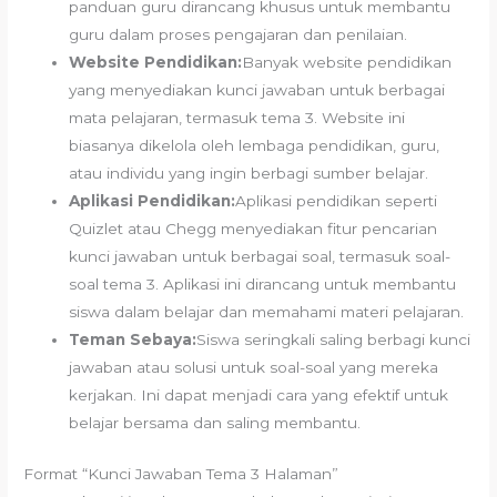
panduan guru dirancang khusus untuk membantu
guru dalam proses pengajaran dan penilaian.
Website Pendidikan:
Banyak website pendidikan
yang menyediakan kunci jawaban untuk berbagai
mata pelajaran, termasuk tema 3. Website ini
biasanya dikelola oleh lembaga pendidikan, guru,
atau individu yang ingin berbagi sumber belajar.
Aplikasi Pendidikan:
Aplikasi pendidikan seperti
Quizlet atau Chegg menyediakan fitur pencarian
kunci jawaban untuk berbagai soal, termasuk soal-
soal tema 3. Aplikasi ini dirancang untuk membantu
siswa dalam belajar dan memahami materi pelajaran.
Teman Sebaya:
Siswa seringkali saling berbagi kunci
jawaban atau solusi untuk soal-soal yang mereka
kerjakan. Ini dapat menjadi cara yang efektif untuk
belajar bersama dan saling membantu.
Format “Kunci Jawaban Tema 3 Halaman”