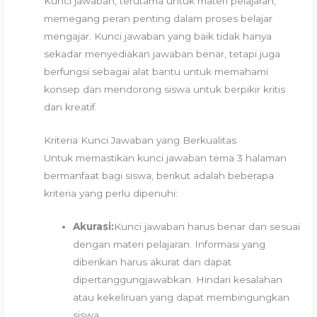
Kunci jawaban, terutama untuk materi pelajaran,
memegang peran penting dalam proses belajar
mengajar. Kunci jawaban yang baik tidak hanya
sekadar menyediakan jawaban benar, tetapi juga
berfungsi sebagai alat bantu untuk memahami
konsep dan mendorong siswa untuk berpikir kritis
dan kreatif.
Kriteria Kunci Jawaban yang Berkualitas
Untuk memastikan kunci jawaban tema 3 halaman
bermanfaat bagi siswa, berikut adalah beberapa
kriteria yang perlu dipenuhi:
Akurasi:
Kunci jawaban harus benar dan sesuai
dengan materi pelajaran. Informasi yang
diberikan harus akurat dan dapat
dipertanggungjawabkan. Hindari kesalahan
atau kekeliruan yang dapat membingungkan
siswa.