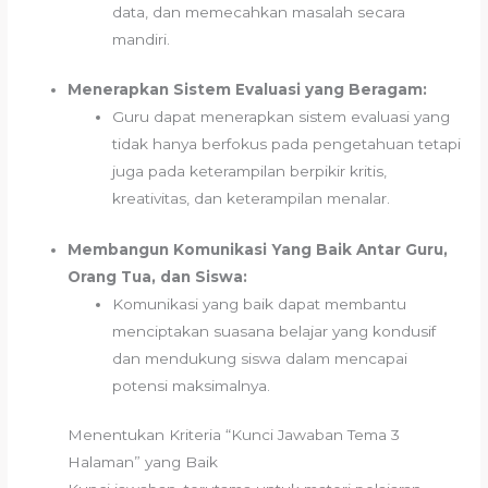
data, dan memecahkan masalah secara
mandiri.
Menerapkan Sistem Evaluasi yang Beragam:
Guru dapat menerapkan sistem evaluasi yang
tidak hanya berfokus pada pengetahuan tetapi
juga pada keterampilan berpikir kritis,
kreativitas, dan keterampilan menalar.
Membangun Komunikasi Yang Baik Antar Guru,
Orang Tua, dan Siswa:
Komunikasi yang baik dapat membantu
menciptakan suasana belajar yang kondusif
dan mendukung siswa dalam mencapai
potensi maksimalnya.
Menentukan Kriteria “Kunci Jawaban Tema 3
Halaman” yang Baik