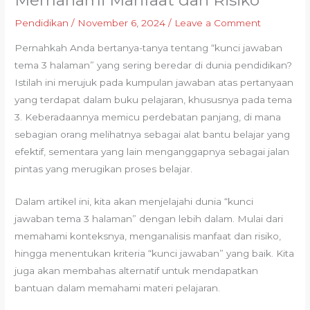
Memahami Manfaat dan Risiko
Pendidikan
/
November 6, 2024
/
Leave a Comment
Pernahkah Anda bertanya-tanya tentang “kunci jawaban
tema 3 halaman” yang sering beredar di dunia pendidikan?
Istilah ini merujuk pada kumpulan jawaban atas pertanyaan
yang terdapat dalam buku pelajaran, khususnya pada tema
3. Keberadaannya memicu perdebatan panjang, di mana
sebagian orang melihatnya sebagai alat bantu belajar yang
efektif, sementara yang lain menganggapnya sebagai jalan
pintas yang merugikan proses belajar.
Dalam artikel ini, kita akan menjelajahi dunia “kunci
jawaban tema 3 halaman” dengan lebih dalam. Mulai dari
memahami konteksnya, menganalisis manfaat dan risiko,
hingga menentukan kriteria “kunci jawaban” yang baik. Kita
juga akan membahas alternatif untuk mendapatkan
bantuan dalam memahami materi pelajaran.