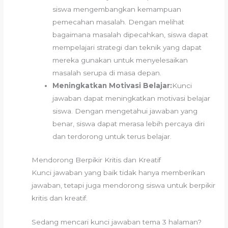
siswa mengembangkan kemampuan
pemecahan masalah. Dengan melihat
bagaimana masalah dipecahkan, siswa dapat
mempelajari strategi dan teknik yang dapat
mereka gunakan untuk menyelesaikan
masalah serupa di masa depan.
Meningkatkan Motivasi Belajar:
Kunci
jawaban dapat meningkatkan motivasi belajar
siswa. Dengan mengetahui jawaban yang
benar, siswa dapat merasa lebih percaya diri
dan terdorong untuk terus belajar.
Mendorong Berpikir Kritis dan Kreatif
Kunci jawaban yang baik tidak hanya memberikan
jawaban, tetapi juga mendorong siswa untuk berpikir
kritis dan kreatif.
Sedang mencari kunci jawaban tema 3 halaman?