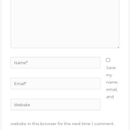
Name*
Save
my
Email*
name,
email,
and
Website
website in this browser for the next time I comment.