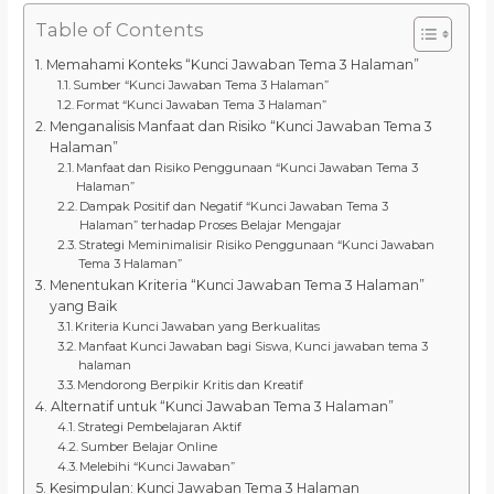
Table of Contents
Memahami Konteks “Kunci Jawaban Tema 3 Halaman”
Sumber “Kunci Jawaban Tema 3 Halaman”
Format “Kunci Jawaban Tema 3 Halaman”
Menganalisis Manfaat dan Risiko “Kunci Jawaban Tema 3
Halaman”
Manfaat dan Risiko Penggunaan “Kunci Jawaban Tema 3
Halaman”
Dampak Positif dan Negatif “Kunci Jawaban Tema 3
Halaman” terhadap Proses Belajar Mengajar
Strategi Meminimalisir Risiko Penggunaan “Kunci Jawaban
Tema 3 Halaman”
Menentukan Kriteria “Kunci Jawaban Tema 3 Halaman”
yang Baik
Kriteria Kunci Jawaban yang Berkualitas
Manfaat Kunci Jawaban bagi Siswa, Kunci jawaban tema 3
halaman
Mendorong Berpikir Kritis dan Kreatif
Alternatif untuk “Kunci Jawaban Tema 3 Halaman”
Strategi Pembelajaran Aktif
Sumber Belajar Online
Melebihi “Kunci Jawaban”
Kesimpulan: Kunci Jawaban Tema 3 Halaman