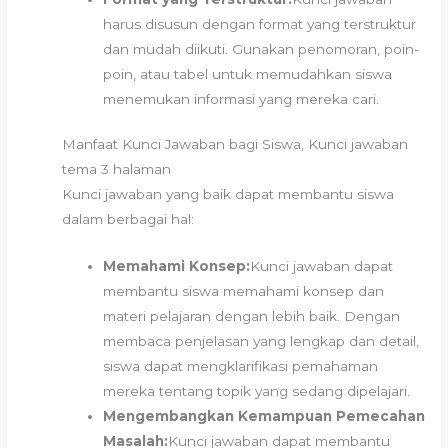
harus disusun dengan format yang terstruktur
dan mudah diikuti. Gunakan penomoran, poin-
poin, atau tabel untuk memudahkan siswa
menemukan informasi yang mereka cari.
Manfaat Kunci Jawaban bagi Siswa, Kunci jawaban
tema 3 halaman
Kunci jawaban yang baik dapat membantu siswa
dalam berbagai hal:
Memahami Konsep:
Kunci jawaban dapat
membantu siswa memahami konsep dan
materi pelajaran dengan lebih baik. Dengan
membaca penjelasan yang lengkap dan detail,
siswa dapat mengklarifikasi pemahaman
mereka tentang topik yang sedang dipelajari.
Mengembangkan Kemampuan Pemecahan
Masalah:
Kunci jawaban dapat membantu