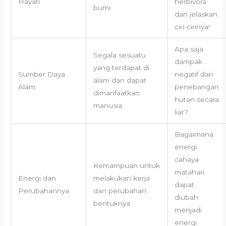
Hayati
herbivora
bumi.
dan jelaskan
ciri-cirinya!
Apa saja
Segala sesuatu
dampak
yang terdapat di
Sumber Daya
negatif dari
alam dan dapat
Alam
penebangan
dimanfaatkan
hutan secara
manusia.
liar?
Bagaimana
energi
cahaya
Kemampuan untuk
matahari
Energi dan
melakukan kerja
dapat
Perubahannya
dan perubahan
diubah
bentuknya.
menjadi
energi