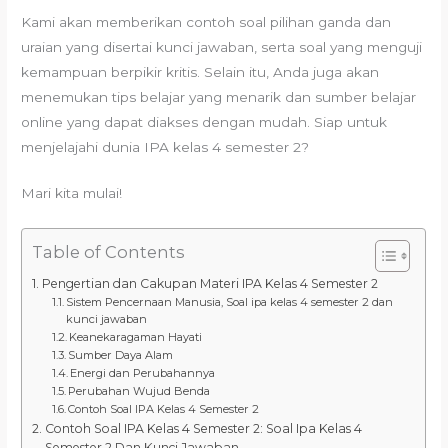
Kami akan memberikan contoh soal pilihan ganda dan
uraian yang disertai kunci jawaban, serta soal yang menguji
kemampuan berpikir kritis. Selain itu, Anda juga akan
menemukan tips belajar yang menarik dan sumber belajar
online yang dapat diakses dengan mudah. Siap untuk
menjelajahi dunia IPA kelas 4 semester 2?
Mari kita mulai!
Table of Contents
Pengertian dan Cakupan Materi IPA Kelas 4 Semester 2
Sistem Pencernaan Manusia, Soal ipa kelas 4 semester 2 dan
kunci jawaban
Keanekaragaman Hayati
Sumber Daya Alam
Energi dan Perubahannya
Perubahan Wujud Benda
Contoh Soal IPA Kelas 4 Semester 2
Contoh Soal IPA Kelas 4 Semester 2: Soal Ipa Kelas 4
Semester 2 Dan Kunci Jawaban