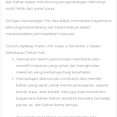
dan bahan bakar mendorong pengembangan teknologi
mobil listrik dan panel surya.
Dengan mempelajari IPA, kita dapat memahami bagaimana
teknologi berkembang dan berkontribusi dalam
menyelesaikan permasalahan manusia.
Contoh Aplikasi Materi IPA Kelas 4 Semester 2 dalam
Kehidupan Sehari-hari
Memahami sistem pencernaan membantu kita
memilih makanan yang sehat dan menghindari
makanan yang berbahaya bagi kesehatan.
Mempelajari sifat benda membantu kita memilih
bahan yang tepat untuk membuat kerajinan, seperti
kertas, kayu, atau plastik. Kita juga bisa memahami
bagaimana bahan-bahan tersebut bereaksi terhadap
panas, air, dan bahan kimia lainnya.
Pengetahuan tentang energi membantu kita