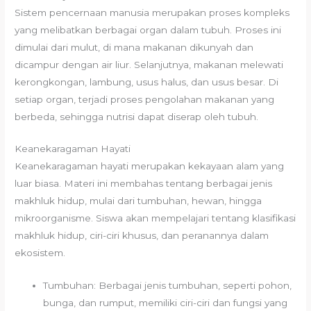
Sistem pencernaan manusia merupakan proses kompleks
yang melibatkan berbagai organ dalam tubuh. Proses ini
dimulai dari mulut, di mana makanan dikunyah dan
dicampur dengan air liur. Selanjutnya, makanan melewati
kerongkongan, lambung, usus halus, dan usus besar. Di
setiap organ, terjadi proses pengolahan makanan yang
berbeda, sehingga nutrisi dapat diserap oleh tubuh.
Keanekaragaman Hayati
Keanekaragaman hayati merupakan kekayaan alam yang
luar biasa. Materi ini membahas tentang berbagai jenis
makhluk hidup, mulai dari tumbuhan, hewan, hingga
mikroorganisme. Siswa akan mempelajari tentang klasifikasi
makhluk hidup, ciri-ciri khusus, dan peranannya dalam
ekosistem.
Tumbuhan: Berbagai jenis tumbuhan, seperti pohon,
bunga, dan rumput, memiliki ciri-ciri dan fungsi yang