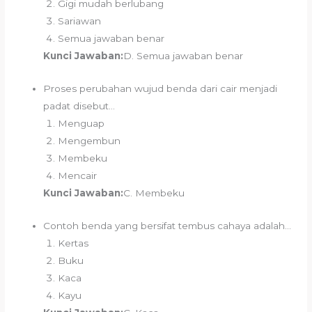
Gigi mudah berlubang
Sariawan
Semua jawaban benar
Kunci Jawaban:
D. Semua jawaban benar
Proses perubahan wujud benda dari cair menjadi
padat disebut…
Menguap
Mengembun
Membeku
Mencair
Kunci Jawaban:
C. Membeku
Contoh benda yang bersifat tembus cahaya adalah…
Kertas
Buku
Kaca
Kayu