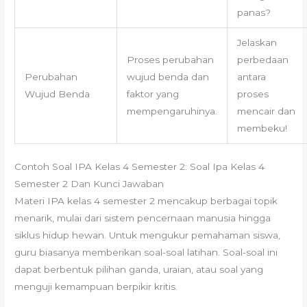
panas?
Jelaskan
Proses perubahan
perbedaan
Perubahan
wujud benda dan
antara
Wujud Benda
faktor yang
proses
mempengaruhinya.
mencair dan
membeku!
Contoh Soal IPA Kelas 4 Semester 2: Soal Ipa Kelas 4
Semester 2 Dan Kunci Jawaban
Materi IPA kelas 4 semester 2 mencakup berbagai topik
menarik, mulai dari sistem pencernaan manusia hingga
siklus hidup hewan. Untuk mengukur pemahaman siswa,
guru biasanya memberikan soal-soal latihan. Soal-soal ini
dapat berbentuk pilihan ganda, uraian, atau soal yang
menguji kemampuan berpikir kritis.