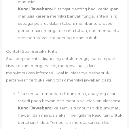
manusia!
Kunci Jawaban:
Air sangat penting bagi kehidupan
manusia karena memiliki banyak fungsi, antara lain:
sebagai pelarut dalam tubuh, membantu proses
pencernaan, mengatur suhu tubuh, dan membantu
transportasi zat-zat penting dalam tubuh.
Contoh Soal Berpikir Kritis
Soal berpikir kritis dirancang untuk menguji kemampuan
siswa dalam menganalisis, mengevaluasi, dan
menyimpulkan informasi. Soal ini biasanya berbentuk
pertanyaan terbuka yang tidak memiliki jawaban pasti.
Jika semua tumbuhan di bumi mati, apa yang akan
terjadi pada hewan dan manusia? Jelaskan alasanmu!
Kunci Jawaban:
Jika semua tumbuhan di bumi mati,
hewan dan manusia akan mengalami kesulitan untuk
bertahan hidup. Tumbuhan merupakan sumber