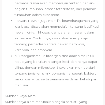
berbeda. Siswa akan mempelajari tentang bagian-
bagian tumbuhan, proses fotosintesis, dan peranan
tumbuhan dalam ekosistem.
Hewan: Hewan juga memiliki keanekaragaman yang
luar biasa. Siswa akan mempelajari tentang klasifikasi
hewan, ciri-ciri khusus, dan peranan hewan dalam
ekosistem. Contohnya, siswa akan mempelajari
tentang perbedaan antara hewan herbivora,
karnivora, dan omnivora.
Mikroorganisme: Mikroorganisme adalah makhluk
hidup yang berukuran sangat kecil dan hanya dapat
dilihat dengan mikroskop. Siswa akan mempelajari
tentang jenis-jenis mikroorganisme, seperti bakteri,
jamur, dan virus, serta peranannya dalam kehidupan
manusia.
Sumber Daya Alam
Sumber daya alam merupakan segala sesuatu yang