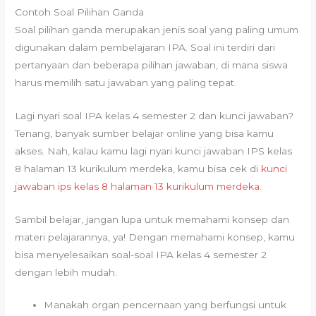
Contoh Soal Pilihan Ganda
Soal pilihan ganda merupakan jenis soal yang paling umum
digunakan dalam pembelajaran IPA. Soal ini terdiri dari
pertanyaan dan beberapa pilihan jawaban, di mana siswa
harus memilih satu jawaban yang paling tepat.
Lagi nyari soal IPA kelas 4 semester 2 dan kunci jawaban?
Tenang, banyak sumber belajar online yang bisa kamu
akses. Nah, kalau kamu lagi nyari kunci jawaban IPS kelas
8 halaman 13 kurikulum merdeka, kamu bisa cek di
kunci
jawaban ips kelas 8 halaman 13 kurikulum merdeka
.
Sambil belajar, jangan lupa untuk memahami konsep dan
materi pelajarannya, ya! Dengan memahami konsep, kamu
bisa menyelesaikan soal-soal IPA kelas 4 semester 2
dengan lebih mudah.
Manakah organ pencernaan yang berfungsi untuk