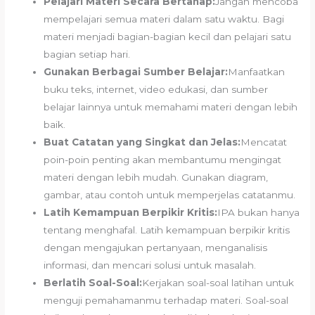
Pelajari Materi Secara Bertahap:
Jangan mencoba
mempelajari semua materi dalam satu waktu. Bagi
materi menjadi bagian-bagian kecil dan pelajari satu
bagian setiap hari.
Gunakan Berbagai Sumber Belajar:
Manfaatkan
buku teks, internet, video edukasi, dan sumber
belajar lainnya untuk memahami materi dengan lebih
baik.
Buat Catatan yang Singkat dan Jelas:
Mencatat
poin-poin penting akan membantumu mengingat
materi dengan lebih mudah. Gunakan diagram,
gambar, atau contoh untuk memperjelas catatanmu.
Latih Kemampuan Berpikir Kritis:
IPA bukan hanya
tentang menghafal. Latih kemampuan berpikir kritis
dengan mengajukan pertanyaan, menganalisis
informasi, dan mencari solusi untuk masalah.
Berlatih Soal-Soal:
Kerjakan soal-soal latihan untuk
menguji pemahamanmu terhadap materi. Soal-soal