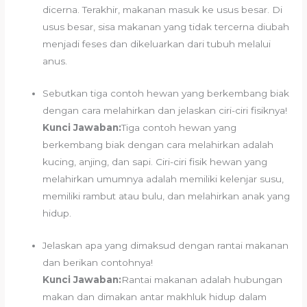
dicerna. Terakhir, makanan masuk ke usus besar. Di
usus besar, sisa makanan yang tidak tercerna diubah
menjadi feses dan dikeluarkan dari tubuh melalui
anus.
Sebutkan tiga contoh hewan yang berkembang biak
dengan cara melahirkan dan jelaskan ciri-ciri fisiknya!
Kunci Jawaban:
Tiga contoh hewan yang
berkembang biak dengan cara melahirkan adalah
kucing, anjing, dan sapi. Ciri-ciri fisik hewan yang
melahirkan umumnya adalah memiliki kelenjar susu,
memiliki rambut atau bulu, dan melahirkan anak yang
hidup.
Jelaskan apa yang dimaksud dengan rantai makanan
dan berikan contohnya!
Kunci Jawaban:
Rantai makanan adalah hubungan
makan dan dimakan antar makhluk hidup dalam