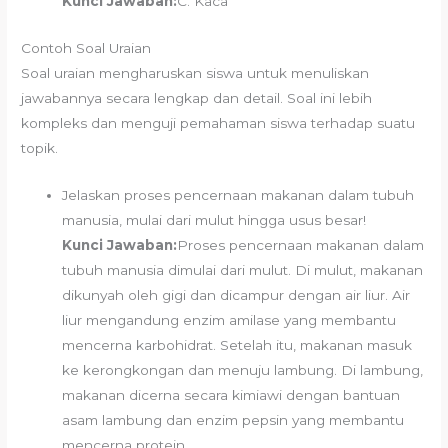
Kunci Jawaban:
C. Kaca
Contoh Soal Uraian
Soal uraian mengharuskan siswa untuk menuliskan
jawabannya secara lengkap dan detail. Soal ini lebih
kompleks dan menguji pemahaman siswa terhadap suatu
topik.
Jelaskan proses pencernaan makanan dalam tubuh
manusia, mulai dari mulut hingga usus besar!
Kunci Jawaban:
Proses pencernaan makanan dalam
tubuh manusia dimulai dari mulut. Di mulut, makanan
dikunyah oleh gigi dan dicampur dengan air liur. Air
liur mengandung enzim amilase yang membantu
mencerna karbohidrat. Setelah itu, makanan masuk
ke kerongkongan dan menuju lambung. Di lambung,
makanan dicerna secara kimiawi dengan bantuan
asam lambung dan enzim pepsin yang membantu
mencerna protein.