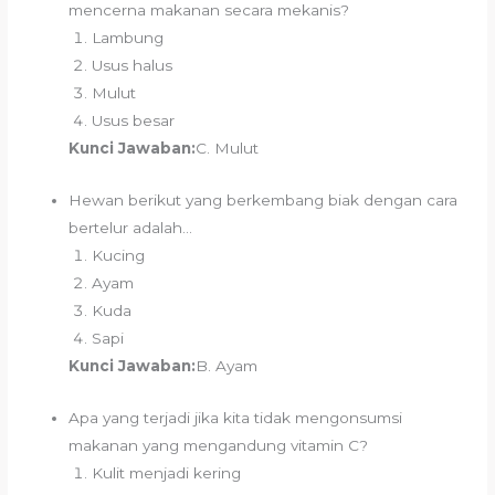
mencerna makanan secara mekanis?
Lambung
Usus halus
Mulut
Usus besar
Kunci Jawaban:
C. Mulut
Hewan berikut yang berkembang biak dengan cara
bertelur adalah…
Kucing
Ayam
Kuda
Sapi
Kunci Jawaban:
B. Ayam
Apa yang terjadi jika kita tidak mengonsumsi
makanan yang mengandung vitamin C?
Kulit menjadi kering