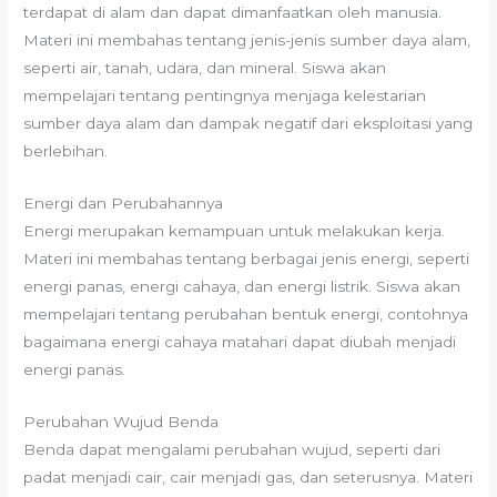
terdapat di alam dan dapat dimanfaatkan oleh manusia.
Materi ini membahas tentang jenis-jenis sumber daya alam,
seperti air, tanah, udara, dan mineral. Siswa akan
mempelajari tentang pentingnya menjaga kelestarian
sumber daya alam dan dampak negatif dari eksploitasi yang
berlebihan.
Energi dan Perubahannya
Energi merupakan kemampuan untuk melakukan kerja.
Materi ini membahas tentang berbagai jenis energi, seperti
energi panas, energi cahaya, dan energi listrik. Siswa akan
mempelajari tentang perubahan bentuk energi, contohnya
bagaimana energi cahaya matahari dapat diubah menjadi
energi panas.
Perubahan Wujud Benda
Benda dapat mengalami perubahan wujud, seperti dari
padat menjadi cair, cair menjadi gas, dan seterusnya. Materi