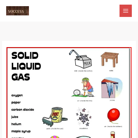
Skip
to
content