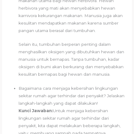
makanan utama bagi hewan herbivora. Hewan
herbivora yang mati akan menyebabkan hewan
karnivora kekurangan makanan. Manusia juga akan
kesulitan mendapatkan makanan karena sumber
pangan utama berasal dari tumbuhan.
Selain itu, tumbuhan berperan penting dalam
menghasilkan oksigen yang dibutuhkan hewan dan
manusia untuk bernapas. Tanpa tumbuhan, kadar
oksigen di bumi akan berkurang dan menyebabkan
kesulitan bernapas bagi hewan dan manusia.
Bagaimana cara menjaga kebersihan lingkungan
sekitar rumah agar terhindar dari penyakit? Jelaskan
langkah-langkah yang dapat dilakukan!
Kunci Jawaban:
Untuk menjaga kebersihan
lingkungan sekitar rumah agar terhindar dari
penyakit, kita dapat melakukan beberapa langkah,
yaitu: membuang sampah pada tempatnya,