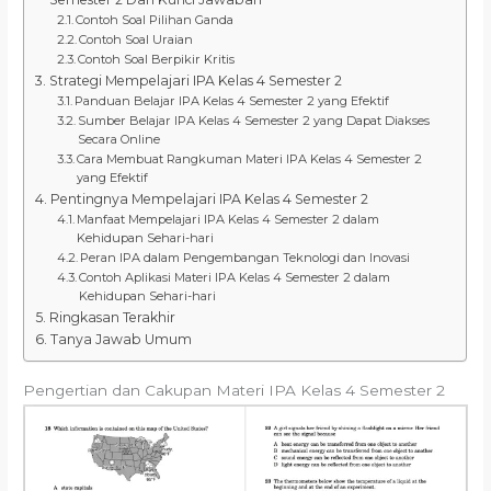
Contoh Soal Pilihan Ganda
Contoh Soal Uraian
Contoh Soal Berpikir Kritis
Strategi Mempelajari IPA Kelas 4 Semester 2
Panduan Belajar IPA Kelas 4 Semester 2 yang Efektif
Sumber Belajar IPA Kelas 4 Semester 2 yang Dapat Diakses
Secara Online
Cara Membuat Rangkuman Materi IPA Kelas 4 Semester 2
yang Efektif
Pentingnya Mempelajari IPA Kelas 4 Semester 2
Manfaat Mempelajari IPA Kelas 4 Semester 2 dalam
Kehidupan Sehari-hari
Peran IPA dalam Pengembangan Teknologi dan Inovasi
Contoh Aplikasi Materi IPA Kelas 4 Semester 2 dalam
Kehidupan Sehari-hari
Ringkasan Terakhir
Tanya Jawab Umum
Pengertian dan Cakupan Materi IPA Kelas 4 Semester 2