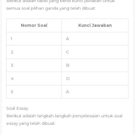
Berikut adalah tabel yang berisi kunci jawaban untuk
semua soal pilihan ganda yang telah dibuat:
Nomor Soal
Kunci Jawaban
1
A
2
C
3
B
4
D
5
A
Soal Essay
Berikut adalah langkah-langkah penyelesaian untuk soal
essay yang telah dibuat: