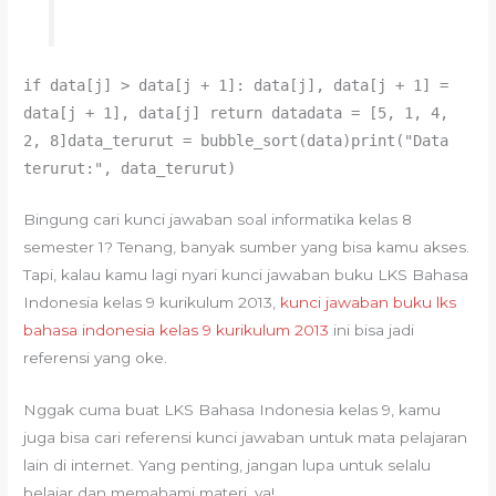
if data[j] > data[j + 1]: data[j], data[j + 1] =
data[j + 1], data[j] return datadata = [5, 1, 4,
2, 8]data_terurut = bubble_sort(data)print("Data
terurut:", data_terurut)
Bingung cari kunci jawaban soal informatika kelas 8
semester 1? Tenang, banyak sumber yang bisa kamu akses.
Tapi, kalau kamu lagi nyari kunci jawaban buku LKS Bahasa
Indonesia kelas 9 kurikulum 2013,
kunci jawaban buku lks
bahasa indonesia kelas 9 kurikulum 2013
ini bisa jadi
referensi yang oke.
Nggak cuma buat LKS Bahasa Indonesia kelas 9, kamu
juga bisa cari referensi kunci jawaban untuk mata pelajaran
lain di internet. Yang penting, jangan lupa untuk selalu
belajar dan memahami materi, ya!