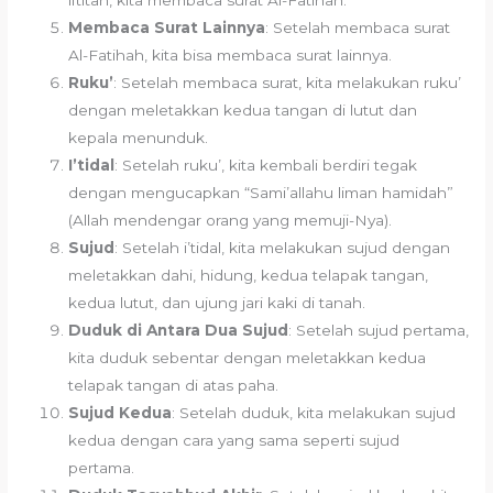
iftitah, kita membaca surat Al-Fatihah.
Membaca Surat Lainnya
: Setelah membaca surat
Al-Fatihah, kita bisa membaca surat lainnya.
Ruku’
: Setelah membaca surat, kita melakukan ruku’
dengan meletakkan kedua tangan di lutut dan
kepala menunduk.
I’tidal
: Setelah ruku’, kita kembali berdiri tegak
dengan mengucapkan “Sami’allahu liman hamidah”
(Allah mendengar orang yang memuji-Nya).
Sujud
: Setelah i’tidal, kita melakukan sujud dengan
meletakkan dahi, hidung, kedua telapak tangan,
kedua lutut, dan ujung jari kaki di tanah.
Duduk di Antara Dua Sujud
: Setelah sujud pertama,
kita duduk sebentar dengan meletakkan kedua
telapak tangan di atas paha.
Sujud Kedua
: Setelah duduk, kita melakukan sujud
kedua dengan cara yang sama seperti sujud
pertama.