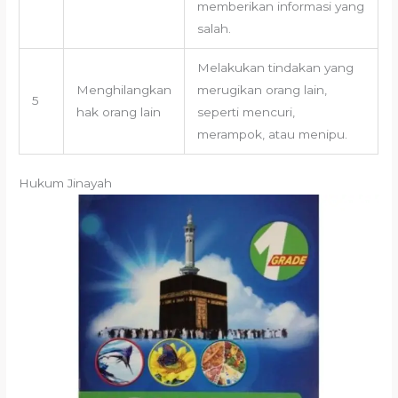
memberikan informasi yang
salah.
Melakukan tindakan yang
Menghilangkan
merugikan orang lain,
5
hak orang lain
seperti mencuri,
merampok, atau menipu.
Hukum Jinayah