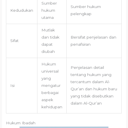
Sumber
Sumber hukum
Kedudukan
hukum
pelengkap
utama
Mutlak
dan tidak
Bersifat penjelasan dan
Sifat
dapat
penafsiran
diubah
Hukum
Penjelasan detail
universal
tentang hukum yang
yang
tercantum dalam Al-
Isi
mengatur
Qur’an dan hukum baru
berbagai
yang tidak disebutkan
aspek
dalam Al-Qur’an
kehidupan
Hukum Ibadah