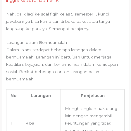
inggris kelas 10 halaman 9
.
Nah, balik lagi ke soal fiqih kelas 5 semester 1, kunci
jawabannya bisa kamu cari di buku paket atau tanya
langsung ke guru ya. Semangat belajarnya!
Larangan dalam Bermuamalah
Dalam Islam, terdapat beberapa larangan dalam
bermuamalah. Larangan ini bertujuan untuk menjaga
keadilan, kejujuran, dan keharmonisan dalam kehidupan
sosial. Berikut beberapa contoh larangan dalam
bermuamalah:
No
Larangan
Penjelasan
Menghilangkan hak orang
lain dengan mengambil
1
Riba
keuntungan yang tidak
wajar dari pinjaman atau