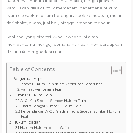
hukumnya, hukum ibadah, muamalah, hingga jinayah.
Kamu akan diajak untuk memahami bagaimana hukum
Islam diterapkan dalam berbagai aspek kehidupan, mulai
dari shalat, puasa, jual beli, hingga larangan mencuri.
Soal-soal yang disertai kunci jawaban ini akan
membantumu menguji pemahaman dan mempersiapkan
diri untuk menghadapi ujian.
Table of Contents
Pengertian Fiqih
Contoh Hukum Fiqih dalam Kehidupan Sehari-hari
Manfaat Mempelajari Fiqih
Sumber Hukum Fiqih
Al-Qur’an Sebagai Sumber Hukum Fiqih
Hadits Sebagai Sumber Hukum Fiqih
Perbandingan Al-Qur’an dan Hadits Sebagai Sumber Hukum
Fiqih
Hukum Ibadah
Hukum-Hukum Ibadah Wajib
Cara Melaksanakan Shalat dengan Benar, Soal fiqih kelas 5