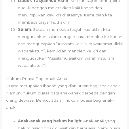
Duduk Tasyahhud Akhir
: Setelah sujud kedua, kita
duduk dengan meletakkan kaki kanan dan
menumpukan kaki kiri di atasnya. Kemudian kita
membaca tasyahhud akhir.
Salam
: Setelah membaca tasyahhud akhir, kita
mengucapkan salam dengan cara menoleh ke kanan
dan mengucapkan “Assalamu’alaikum warahmatullahi
wabarakatuh”, kemudian menoleh ke kiri dan
mengucapkan “Assalamu’alaikum warahmatullahi
wabarakatuh”.
Hukum Puasa Bagi Anak-Anak
Puasa merupakan ibadah yang dianjurkan bagi anak-anak.
Namun, hukum puasa bagi anak-anak berbeda dengan
orang dewasa. Berikut adalah hukum puasa bagi anak-
anak:
Anak-anak yang belum baligh
: Anak-anak yang
belum baligh tidak diwajibkan berpuasa. Namun, jika