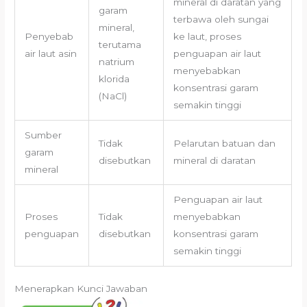
mineral di daratan yang
garam
terbawa oleh sungai
mineral,
Penyebab
ke laut, proses
terutama
air laut asin
penguapan air laut
natrium
menyebabkan
klorida
konsentrasi garam
(NaCl)
semakin tinggi
Sumber
Tidak
Pelarutan batuan dan
garam
disebutkan
mineral di daratan
mineral
Penguapan air laut
Proses
Tidak
menyebabkan
penguapan
disebutkan
konsentrasi garam
semakin tinggi
Menerapkan Kunci Jawaban