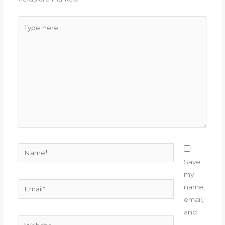
Type
here..
Name*
Save
my
Email*
name,
email,
and
Website