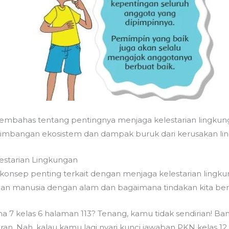
embahas tentang pentingnya menjaga kelestarian lingkun
imbangan ekosistem dan dampak buruk dari kerusakan li
estarian Lingkungan
onsep penting terkait dengan menjaga kelestarian lingku
 manusia dengan alam dan bagaimana tindakan kita ber
 7 kelas 6 halaman 113? Tenang, kamu tidak sendirian! Ba
jaran. Nah, kalau kamu lagi nyari kunci jawaban PKN kelas 1