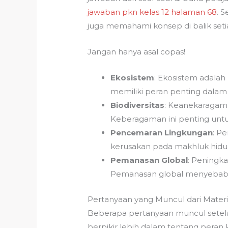
jawaban pkn kelas 12 halaman 68
. 
juga memahami konsep di balik seti
Jangan hanya asal copas!
Ekosistem
: Ekosistem adalah
memiliki peran penting dala
Biodiversitas
: Keanekaragaman
Keberagaman ini penting untuk
Pencemaran Lingkungan
: P
kerusakan pada makhluk hidu
Pemanasan Global
: Peningk
Pemanasan global menyebabk
Pertanyaan yang Muncul dari Mater
Beberapa pertanyaan muncul setela
berpikir lebih dalam tentang peran 