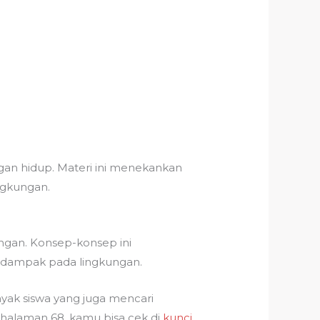
gan hidup. Materi ini menekankan
ngkungan.
ngan. Konsep-konsep ini
dampak pada lingkungan.
nyak siswa yang juga mencari
2 halaman 68, kamu bisa cek di
kunci