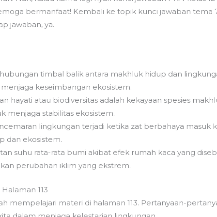
Semoga bermanfaat! Kembali ke topik kunci jawaban tema 7
ap jawaban, ya.
 hubungan timbal balik antara makhluk hidup dan lingkun
m menjaga keseimbangan ekosistem.
 hayati atau biodiversitas adalah kekayaan spesies makhlu
 menjaga stabilitas ekosistem.
encemaran lingkungan terjadi ketika zat berbahaya masu
p dan ekosistem.
atan suhu rata-rata bumi akibat efek rumah kaca yang dise
an perubahan iklim yang ekstrem.
i Halaman 113
h mempelajari materi di halaman 113. Pertanyaan-pertany
kita dalam menjaga kelestarian lingkungan.