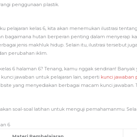
angi penggunaan plastik.
u pelajaran kelas 6, kita akan menemukan ilustrasi tentan
kkan bagaimana hutan berperan penting dalam menyerap ka
erbagai jenis makhluk hidup. Selain itu, ilustrasi tersebu
 dan perubahan iklim.
kelas 6 halaman 6? Tenang, kamu nggak sendirian! Banyak
i kunci jawaban untuk pelajaran lain, seperti
kunci jawaban 
website yang menyediakan berbagai macam kunci jawaban. T
jakan soal-soal latihan untuk menguji pemahamanmu. Selam
an 6
Materi Pembelajaran