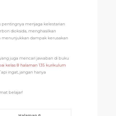
g pentingnya menjaga kelestarian
rbon dioksida, menghasilkan
t juga menunjukkan dampak kerusakan
 yang juga mencari jawaban di buku
pai kelas 8 halaman 135 kurikulum
api ingat, jangan hanya
at belajar!
Halaman 6