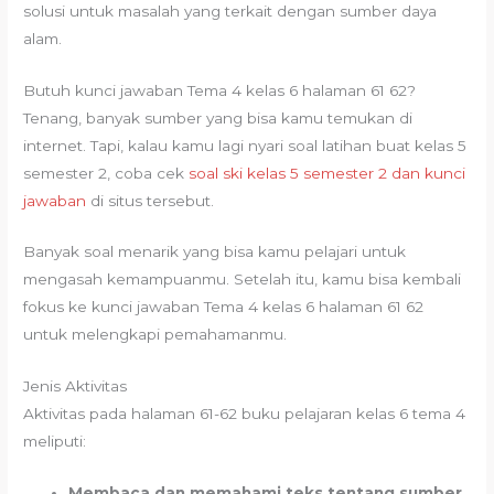
solusi untuk masalah yang terkait dengan sumber daya
alam.
Butuh kunci jawaban Tema 4 kelas 6 halaman 61 62?
Tenang, banyak sumber yang bisa kamu temukan di
internet. Tapi, kalau kamu lagi nyari soal latihan buat kelas 5
semester 2, coba cek
soal ski kelas 5 semester 2 dan kunci
jawaban
di situs tersebut.
Banyak soal menarik yang bisa kamu pelajari untuk
mengasah kemampuanmu. Setelah itu, kamu bisa kembali
fokus ke kunci jawaban Tema 4 kelas 6 halaman 61 62
untuk melengkapi pemahamanmu.
Jenis Aktivitas
Aktivitas pada halaman 61-62 buku pelajaran kelas 6 tema 4
meliputi:
Membaca dan memahami teks tentang sumber