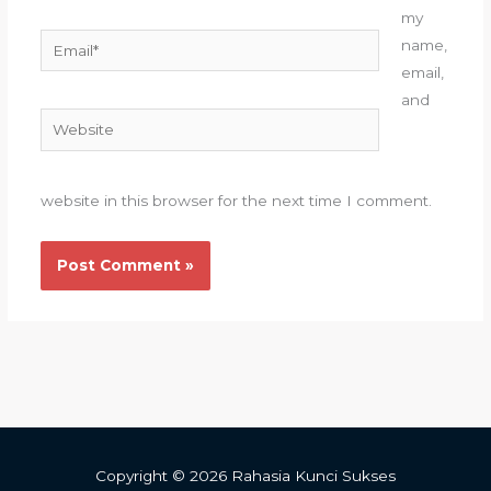
my
Email*
name,
email,
and
Website
website in this browser for the next time I comment.
Copyright © 2026 Rahasia Kunci Sukses