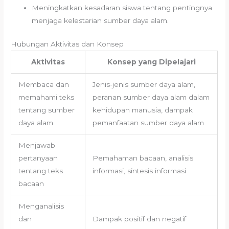
Meningkatkan kesadaran siswa tentang pentingnya
menjaga kelestarian sumber daya alam.
Hubungan Aktivitas dan Konsep
Aktivitas
Konsep yang Dipelajari
Membaca dan
Jenis-jenis sumber daya alam,
memahami teks
peranan sumber daya alam dalam
tentang sumber
kehidupan manusia, dampak
daya alam
pemanfaatan sumber daya alam
Menjawab
pertanyaan
Pemahaman bacaan, analisis
tentang teks
informasi, sintesis informasi
bacaan
Menganalisis
dan
Dampak positif dan negatif