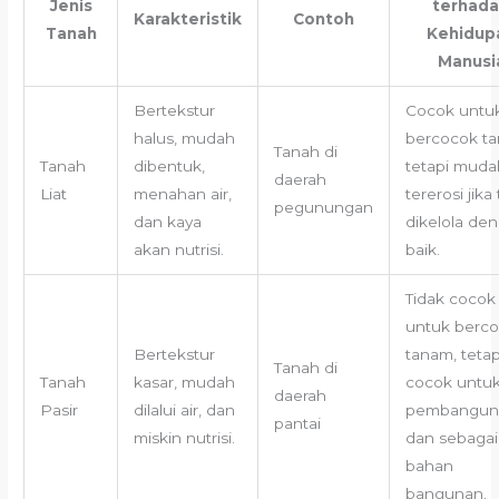
Jenis
terhad
Karakteristik
Contoh
Tanah
Kehidup
Manusi
Bertekstur
Cocok untu
halus, mudah
bercocok t
Tanah di
Tanah
dibentuk,
tetapi muda
daerah
Liat
menahan air,
tererosi jika
pegunungan
dan kaya
dikelola de
akan nutrisi.
baik.
Tidak cocok
untuk berc
Bertekstur
tanam, tetap
Tanah di
Tanah
kasar, mudah
cocok untu
daerah
Pasir
dilalui air, dan
pembangun
pantai
miskin nutrisi.
dan sebagai
bahan
bangunan.