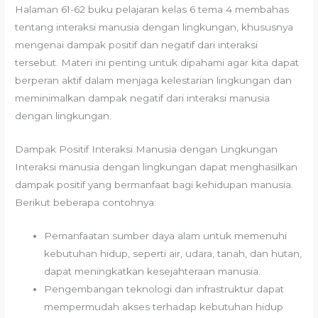
Halaman 61-62 buku pelajaran kelas 6 tema 4 membahas
tentang interaksi manusia dengan lingkungan, khususnya
mengenai dampak positif dan negatif dari interaksi
tersebut. Materi ini penting untuk dipahami agar kita dapat
berperan aktif dalam menjaga kelestarian lingkungan dan
meminimalkan dampak negatif dari interaksi manusia
dengan lingkungan.
Dampak Positif Interaksi Manusia dengan Lingkungan
Interaksi manusia dengan lingkungan dapat menghasilkan
dampak positif yang bermanfaat bagi kehidupan manusia.
Berikut beberapa contohnya:
Pemanfaatan sumber daya alam untuk memenuhi
kebutuhan hidup, seperti air, udara, tanah, dan hutan,
dapat meningkatkan kesejahteraan manusia.
Pengembangan teknologi dan infrastruktur dapat
mempermudah akses terhadap kebutuhan hidup