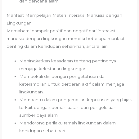
dan bencana alam.
Manfaat Mempelajari Materi Interaksi Manusia dengan
Lingkungan
Memahami dampak positif dan negatif dari interaksi
manusia dengan lingkungan memiliki beberapa manfaat
penting dalam kehidupan sehari-hari, antara lain:
Meningkatkan kesadaran tentang pentingnya
menjaga kelestarian lingkungan.
Membekali diri dengan pengetahuan dan
keterampilan untuk berperan aktif dalam menjaga
lingkungan.
Membantu dalam pengambilan keputusan yang bijak
terkait dengan pemanfaatan dan pengelolaan
sumber daya alam.
Mendorong perilaku ramah lingkungan dalam
kehidupan sehari-hari.