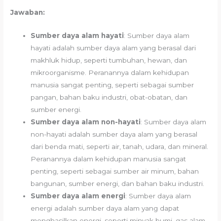
Jawaban:
Sumber daya alam hayati
: Sumber daya alam
hayati adalah sumber daya alam yang berasal dari
makhluk hidup, seperti tumbuhan, hewan, dan
mikroorganisme. Peranannya dalam kehidupan
manusia sangat penting, seperti sebagai sumber
pangan, bahan baku industri, obat-obatan, dan
sumber energi.
Sumber daya alam non-hayati
: Sumber daya alam
non-hayati adalah sumber daya alam yang berasal
dari benda mati, seperti air, tanah, udara, dan mineral.
Peranannya dalam kehidupan manusia sangat
penting, seperti sebagai sumber air minum, bahan
bangunan, sumber energi, dan bahan baku industri.
Sumber daya alam energi
: Sumber daya alam
energi adalah sumber daya alam yang dapat
menghasilkan energi, seperti minyak bumi, gas alam,