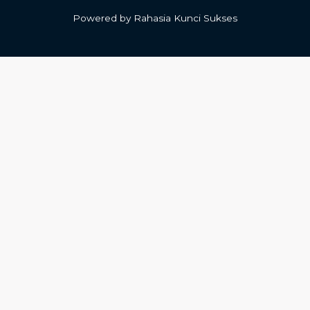
Powered by Rahasia Kunci Sukses