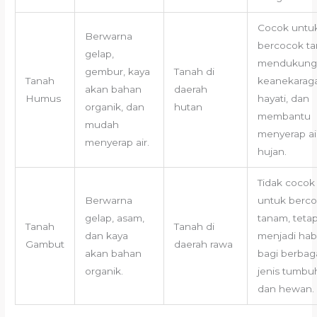
Cocok untu
Berwarna
bercocok t
gelap,
mendukung
gembur, kaya
Tanah di
Tanah
keanekara
akan bahan
daerah
Humus
hayati, dan
organik, dan
hutan
membantu
mudah
menyerap ai
menyerap air.
hujan.
Tidak cocok
Berwarna
untuk berc
gelap, asam,
tanam, tetap
Tanah
Tanah di
dan kaya
menjadi habi
Gambut
daerah rawa
akan bahan
bagi berbag
organik.
jenis tumbu
dan hewan.