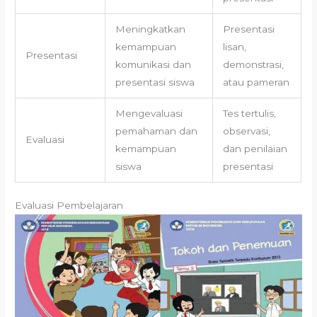
Meningkatkan
Presentasi
kemampuan
lisan,
Presentasi
komunikasi dan
demonstrasi,
presentasi siswa
atau pameran
Mengevaluasi
Tes tertulis,
pemahaman dan
observasi,
Evaluasi
kemampuan
dan penilaian
siswa
presentasi
Evaluasi Pembelajaran