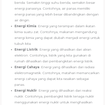
benda. Semakin tinggi suhu benda, semakin besar
energi panasnya. Contohnya, air panas memiliki
energi panas yang lebih besar dibandingkan dengan
air dingin.
Energi Kimia
: Energi yang tersimpan dalam ikatan
kimia suatu zat. Contohnya, makanan mengandung
energi kimia yang dapat diubah menjadi energi untuk
tubuh kita.
Energi Listrik
: Energi yang dihasilkan dari aliran
elektron. Contohnya, listrik yang kita gunakan di
rumah dihasilkan dari pembangkitan energi listrik.
Energi Cahaya
: Energi yang dihasilkan dari radiasi
elektromagnetik. Contohnya, matahari memancarkan
energi cahaya yang dapat kita rasakan sebagai
panas.
Energi Nuklir
: Energi yang dihasilkan dari reaksi
nuklir. Contohnya, pembangkit listrik tenaga nuklir
menggunakan energi nuklir untuk menghasilkan