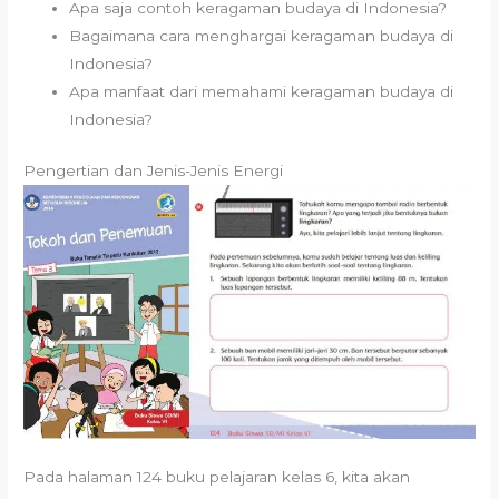
Apa saja contoh keragaman budaya di Indonesia?
Bagaimana cara menghargai keragaman budaya di
Indonesia?
Apa manfaat dari memahami keragaman budaya di
Indonesia?
Pengertian dan Jenis-Jenis Energi
Pada halaman 124 buku pelajaran kelas 6, kita akan