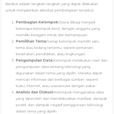
Berikut adalah langkah-langkah yang dapat dilakukan
untuk menjalankan aktivitas pembelajaran tersebut:
Pembagian Kelompok:
Siswa dibagi menjadi
beberapa kelompok kecil, dengan anggota yang
memiliki beragam minat dan kemampuan.
Pemilihan Tema:
Setiap kelompok memilih satu
tema atau bidang tertentu, seperti pertanian,
kesehatan, pendidikan, atau lingkungan.
Pengumpulan Data:
Kelompok melakukan riset dan
pengumpulan data tentang teknologi yang
digunakan dalam tema yang dipilih. Mereka dapat
mencari informasi dari berbagai sumber, seperti
buku, internet, atau wawancara dengan pakar.
Analisis dan Diskusi:
Kelompok menganalisis data
yang diperoleh dan mendiskusikan manfaat, dampak
positif, dan dampak negatif penggunaan teknologi
dalam tema yang dipilih.