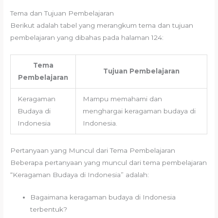
Tema dan Tujuan Pembelajaran
Berikut adalah tabel yang merangkum tema dan tujuan
pembelajaran yang dibahas pada halaman 124:
Tema
Tujuan Pembelajaran
Pembelajaran
Keragaman
Mampu memahami dan
Budaya di
menghargai keragaman budaya di
Indonesia
Indonesia.
Pertanyaan yang Muncul dari Tema Pembelajaran
Beberapa pertanyaan yang muncul dari tema pembelajaran
“Keragaman Budaya di Indonesia” adalah:
Bagaimana keragaman budaya di Indonesia
terbentuk?