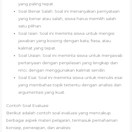
yang paling tepat.
Soal Benar Salah: Soal ini menanyakan pernyataan
yang benar atau salah, siswa harus memilih salah
satu pilihan.
Soal Isian: Soal ini meminta siswa untuk mengisi
jawaban yang kosong dengan kata, frasa, atau
kalimat yang tepat.
Soal Uraian: Soal ini meminta siswa untuk menjawab
pertanyaan dengan penjelasan yang lengkap dan
rinci, dengan menggunakan kalimat sendiri.
Soal Esai: Soal ini meminta siswa untuk menulis esai
yang membahas topik tertentu dengan analisis dan
argumentasi yang kuat.
Contoh Soal Evaluasi
Berikut adalah contoh soal evaluasi yang mencakup
berbagai aspek materi pelajaran, termasuk pemahaman
konsep, penerapan, dan analisis: