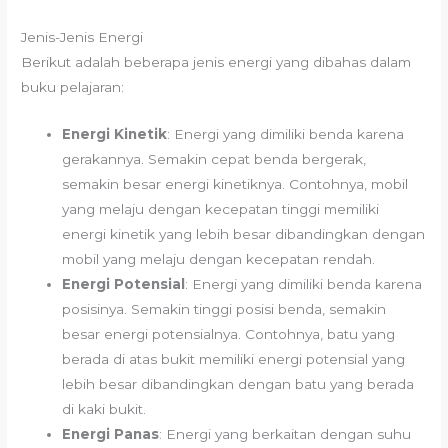
Jenis-Jenis Energi
Berikut adalah beberapa jenis energi yang dibahas dalam
buku pelajaran:
Energi Kinetik
: Energi yang dimiliki benda karena
gerakannya. Semakin cepat benda bergerak,
semakin besar energi kinetiknya. Contohnya, mobil
yang melaju dengan kecepatan tinggi memiliki
energi kinetik yang lebih besar dibandingkan dengan
mobil yang melaju dengan kecepatan rendah.
Energi Potensial
: Energi yang dimiliki benda karena
posisinya. Semakin tinggi posisi benda, semakin
besar energi potensialnya. Contohnya, batu yang
berada di atas bukit memiliki energi potensial yang
lebih besar dibandingkan dengan batu yang berada
di kaki bukit.
Energi Panas
: Energi yang berkaitan dengan suhu