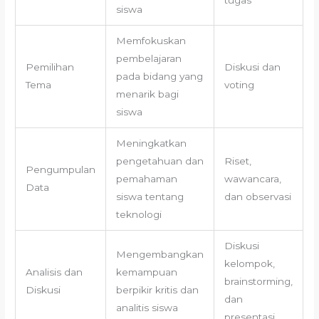
siswa
Memfokuskan
pembelajaran
Pemilihan
Diskusi dan
pada bidang yang
Tema
voting
menarik bagi
siswa
Meningkatkan
pengetahuan dan
Riset,
Pengumpulan
pemahaman
wawancara,
Data
siswa tentang
dan observasi
teknologi
Diskusi
Mengembangkan
kelompok,
Analisis dan
kemampuan
brainstorming,
Diskusi
berpikir kritis dan
dan
analitis siswa
presentasi