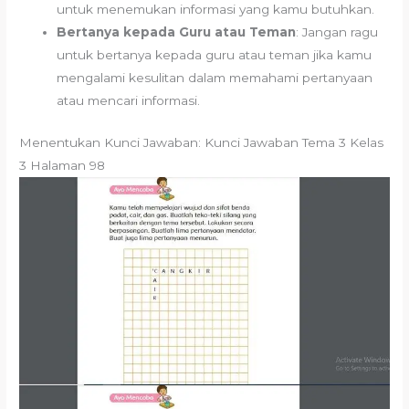
untuk menemukan informasi yang kamu butuhkan.
Bertanya kepada Guru atau Teman
: Jangan ragu
untuk bertanya kepada guru atau teman jika kamu
mengalami kesulitan dalam memahami pertanyaan
atau mencari informasi.
Menentukan Kunci Jawaban: Kunci Jawaban Tema 3 Kelas
3 Halaman 98