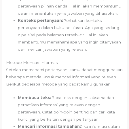
pertanyaan pilihan ganda. Hal ini akan membantumu
dalam menentukan jenis jawaban yang diharapkan.
Konteks pertanyaan:
Perhatikan konteks
pertanyaan dalam buku pelajaran. Apa yang sedang
dipelajari pada halaman tersebut? Hal ini akan
membantumu memahami apa yang ingin ditanyakan
dan mencari jawaban yang relevan.
Metode Mencari Informasi
Setelah memahami pertanyaan, kamu dapat menggunakan
beberapa metode untuk mencari informasi yang relevan.
Berikut beberapa metode yang dapat kamu gunakan:
Membaca teks:
Baca teks dengan saksama dan
perhatikan informasi yang relevan dengan
pertanyaan. Catat poin-poin penting dan cari kata
kunci yang berkaitan dengan pertanyaan.
Mencari informasi tambahan:
Jika informasi dalam