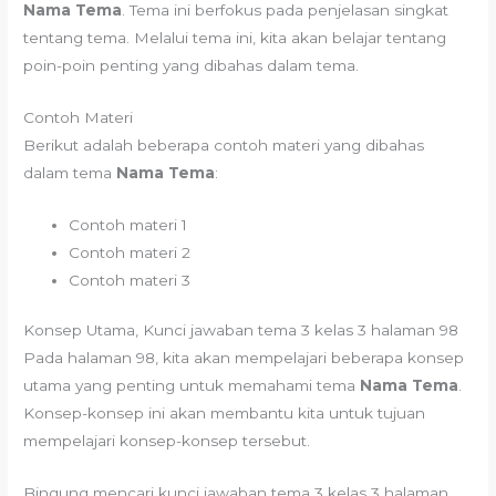
Nama Tema
. Tema ini berfokus pada penjelasan singkat
tentang tema. Melalui tema ini, kita akan belajar tentang
poin-poin penting yang dibahas dalam tema.
Contoh Materi
Berikut adalah beberapa contoh materi yang dibahas
dalam tema
Nama Tema
:
Contoh materi 1
Contoh materi 2
Contoh materi 3
Konsep Utama, Kunci jawaban tema 3 kelas 3 halaman 98
Pada halaman 98, kita akan mempelajari beberapa konsep
utama yang penting untuk memahami tema
Nama Tema
.
Konsep-konsep ini akan membantu kita untuk tujuan
mempelajari konsep-konsep tersebut.
Bingung mencari kunci jawaban tema 3 kelas 3 halaman