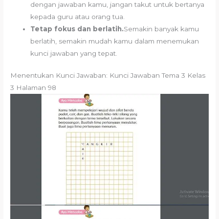
dengan jawaban kamu, jangan takut untuk bertanya
kepada guru atau orang tua.
Tetap fokus dan berlatih.
Semakin banyak kamu
berlatih, semakin mudah kamu dalam menemukan
kunci jawaban yang tepat.
Menentukan Kunci Jawaban: Kunci Jawaban Tema 3 Kelas
3 Halaman 98