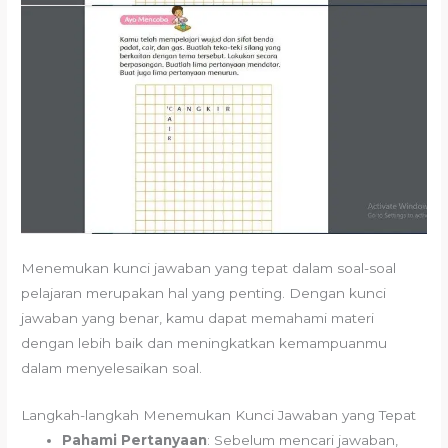
Menemukan kunci jawaban yang tepat dalam soal-soal
pelajaran merupakan hal yang penting. Dengan kunci
jawaban yang benar, kamu dapat memahami materi
dengan lebih baik dan meningkatkan kemampuanmu
dalam menyelesaikan soal.
Langkah-langkah Menemukan Kunci Jawaban yang Tepat
Pahami Pertanyaan
: Sebelum mencari jawaban,