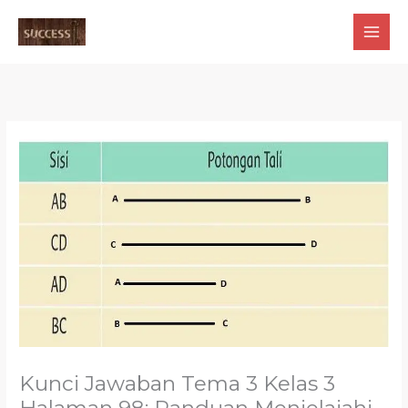
Skip
to
content
Kunci Jawaban Tema 3 Kelas 3