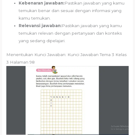
Kebenaran jawaban:
Pastikan jawaban yang kamu
temukan benar dan sesuai dengan informasi yang
kamu temukan.
Relevansi jawaban:
Pastikan jawaban yang kamu
temukan relevan dengan pertanyaan dan konteks
yang sedang dipelajari.
Menentukan Kunci Jawaban: Kunci Jawaban Tema 3 Kelas
3 Halaman 98