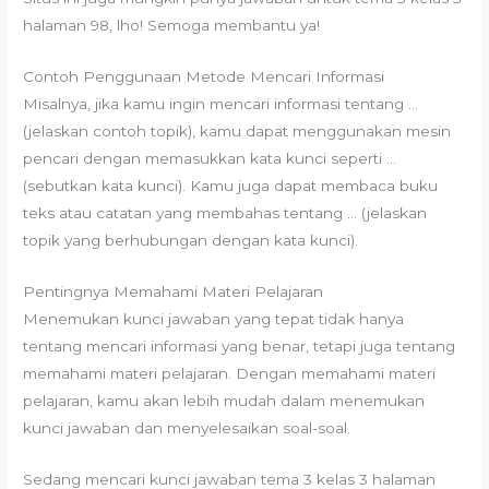
halaman 98, lho! Semoga membantu ya!
Contoh Penggunaan Metode Mencari Informasi
Misalnya, jika kamu ingin mencari informasi tentang …
(jelaskan contoh topik), kamu dapat menggunakan mesin
pencari dengan memasukkan kata kunci seperti …
(sebutkan kata kunci). Kamu juga dapat membaca buku
teks atau catatan yang membahas tentang … (jelaskan
topik yang berhubungan dengan kata kunci).
Pentingnya Memahami Materi Pelajaran
Menemukan kunci jawaban yang tepat tidak hanya
tentang mencari informasi yang benar, tetapi juga tentang
memahami materi pelajaran. Dengan memahami materi
pelajaran, kamu akan lebih mudah dalam menemukan
kunci jawaban dan menyelesaikan soal-soal.
Sedang mencari kunci jawaban tema 3 kelas 3 halaman