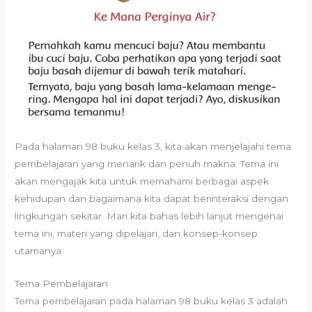
Pada halaman 98 buku kelas 3, kita akan menjelajahi tema
pembelajaran yang menarik dan penuh makna. Tema ini
akan mengajak kita untuk memahami berbagai aspek
kehidupan dan bagaimana kita dapat berinteraksi dengan
lingkungan sekitar. Mari kita bahas lebih lanjut mengenai
tema ini, materi yang dipelajari, dan konsep-konsep
utamanya.
Tema Pembelajaran
Tema pembelajaran pada halaman 98 buku kelas 3 adalah