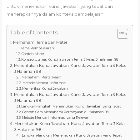
untuk menemukan kunci jawaban yang tepat dan
menerapkannya dalam konteks pembelajaran.
Table of Contents
Memahami Tema dan Materi
Tema Pembelajaran
Contoh Materi
Konsep Utama, Kunci jawaban tema 3 kelas 3 halaman 98
Menentukan Kunci Jawaban: Kunci Jawaban Tema 3 Kelas
3 Halaman 98
Memahami Pertanyaan
Metode Mencari Informasi
Memeriksa Kunci Jawaban
Menentukan Kunci Jawaban: Kunci Jawaban Tema 3 Kelas
3 Halaman 98
Langkah-langkah Menemukan Kunci Jawaban yang Tepat
Contoh Cara Memahami Pertanyaan di Halaman 98
Metode Mencari Informasi yang Relevan
Menentukan Kunci Jawaban: Kunci Jawaban Tema 3 Kelas
3 Halaman 98
Langkah-langkah Menemukan Kunci Jawaban yang Tepat