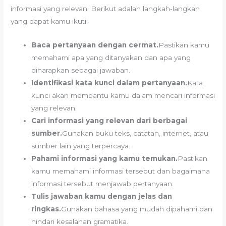
informasi yang relevan. Berikut adalah langkah-langkah
yang dapat kamu ikuti:
Baca pertanyaan dengan cermat.
Pastikan kamu
memahami apa yang ditanyakan dan apa yang
diharapkan sebagai jawaban.
Identifikasi kata kunci dalam pertanyaan.
Kata
kunci akan membantu kamu dalam mencari informasi
yang relevan.
Cari informasi yang relevan dari berbagai
sumber.
Gunakan buku teks, catatan, internet, atau
sumber lain yang terpercaya.
Pahami informasi yang kamu temukan.
Pastikan
kamu memahami informasi tersebut dan bagaimana
informasi tersebut menjawab pertanyaan.
Tulis jawaban kamu dengan jelas dan
ringkas.
Gunakan bahasa yang mudah dipahami dan
hindari kesalahan gramatika.