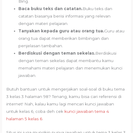
Bing.
Baca buku teks dan catatan.
Buku teks dan
catatan biasanya berisi informasi yang relevan
dengan materi pelajaran.
Tanyakan kepada guru atau orang tua.
Guru atau
orang tua dapat memberikan bimbingan dan
penjelasan tambahan.
Berdiskusi dengan teman sekelas.
Berdiskusi
dengan teman sekelas dapat membantu kamu
memahami materi pelajaran dan menemukan kunci
jawaban.
Butuh bantuan untuk mengerjakan soal-soal di buku tema
3 kelas 3 halaman 98? Tenang, kamu bisa cari referensi di
internet! Nah, kalau kamu lagi mencari kunci jawaban
untuk kelas 6, coba deh cek
kunci jawaban tema 4
halaman 5 kelas 6
.
Situs ini juga mungkin punya jawaban untuk tema 3 kelas 3