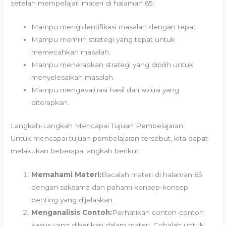
setelah mempelajari materi di halaman 65:
Mampu mengidentifikasi masalah dengan tepat.
Mampu memilih strategi yang tepat untuk
memecahkan masalah.
Mampu menerapkan strategi yang dipilih untuk
menyelesaikan masalah.
Mampu mengevaluasi hasil dari solusi yang
diterapkan.
Langkah-Langkah Mencapai Tujuan Pembelajaran
Untuk mencapai tujuan pembelajaran tersebut, kita dapat
melakukan beberapa langkah berikut:
Memahami Materi:
Bacalah materi di halaman 65
dengan saksama dan pahami konsep-konsep
penting yang dijelaskan.
Menganalisis Contoh:
Perhatikan contoh-contoh
kasus yang diberikan dalam materi. Cobalah untuk