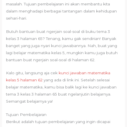
masalah. Tujuan pembelajaran ini akan membantu kita
dalam menghadapi berbagai tantangan dalam kehidupan
sehari-hari.
Butuh bantuan buat ngerjain soal-soal di buku tema 3
kelas 3 halaman 65? Tenang, kamu gak sendirian! Banyak
banget yang juga nyari kunci jawabannya. Nah, buat yang
lagi belajar matematika kelas 5, mungkin kamu juga butuh
bantuan buat ngerjain soal-soal di halaman 62.
Kalo gitu, langsung aja cek
kunci jawaban matematika
kelas 5 halaman 62
yang ada di link ini. Setelah selesai
belajar matematika, kamu bisa balik lagi ke kunci jawaban
tema 3 kelas 3 halaman 65 buat ngelanjutin belajarnya.
Semangat belajarnya ya!
Tujuan Pembelajaran
Berikut adalah tujuan pembelajaran yang ingin dicapai