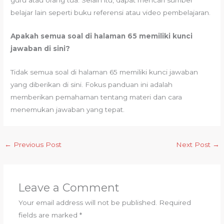
guru atau orang tua. Selain itu, dapat mencari sumber
belajar lain seperti buku referensi atau video pembelajaran.
Apakah semua soal di halaman 65 memiliki kunci
jawaban di sini?
Tidak semua soal di halaman 65 memiliki kunci jawaban
yang diberikan di sini. Fokus panduan ini adalah
memberikan pemahaman tentang materi dan cara
menemukan jawaban yang tepat.
←
Previous Post
Next Post
→
Leave a Comment
Your email address will not be published.
Required
fields are marked
*