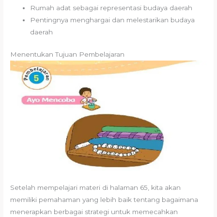
Rumah adat sebagai representasi budaya daerah
Pentingnya menghargai dan melestarikan budaya
daerah
Menentukan Tujuan Pembelajaran
Setelah mempelajari materi di halaman 65, kita akan
memiliki pemahaman yang lebih baik tentang bagaimana
menerapkan berbagai strategi untuk memecahkan