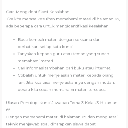
Cara Mengidentifikasi Kesalahan
Jika kita merasa kesulitan memahami materi di halaman 65,
ada beberapa cara untuk mengidentifikasi kesalahan:
Baca kembali materi dengan seksama dan
perhatikan setiap kata kunci.
Tanyakan kepada guru atau teman yang sudah
memahami materi.
Cari informasi tambahan dari buku atau internet.
Cobalah untuk menjelaskan materi kepada orang
lain. Jika kita bisa menjelaskannya dengan mudah,
berarti kita sudah memahami materi tersebut.
Ulasan Penutup: Kunci Jawaban Tema 3 Kelas 3 Halaman
65
Dengan memahami materi di halaman 65 dan menguasai
teknik menjawab soal, diharapkan siswa dapat