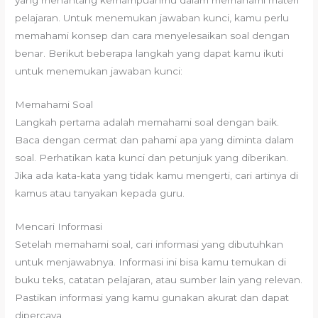
pelajaran. Untuk menemukan jawaban kunci, kamu perlu
memahami konsep dan cara menyelesaikan soal dengan
benar. Berikut beberapa langkah yang dapat kamu ikuti
untuk menemukan jawaban kunci:
Memahami Soal
Langkah pertama adalah memahami soal dengan baik.
Baca dengan cermat dan pahami apa yang diminta dalam
soal. Perhatikan kata kunci dan petunjuk yang diberikan.
Jika ada kata-kata yang tidak kamu mengerti, cari artinya di
kamus atau tanyakan kepada guru.
Mencari Informasi
Setelah memahami soal, cari informasi yang dibutuhkan
untuk menjawabnya. Informasi ini bisa kamu temukan di
buku teks, catatan pelajaran, atau sumber lain yang relevan.
Pastikan informasi yang kamu gunakan akurat dan dapat
dipercaya.