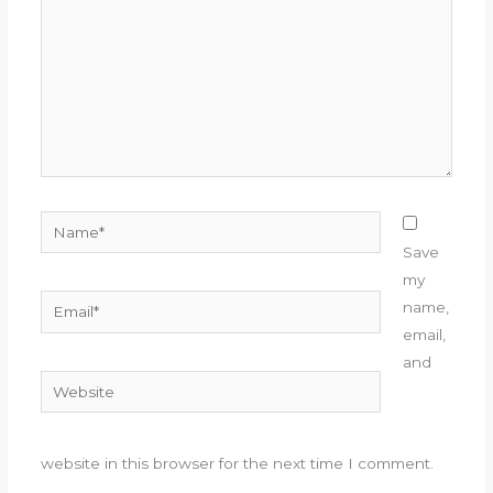
Name*
Save
my
Email*
name,
email,
and
Website
website in this browser for the next time I comment.