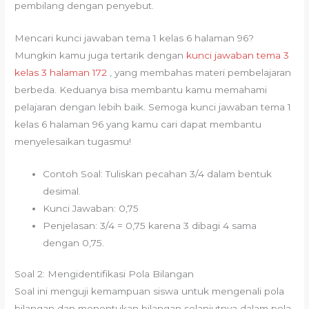
pembilang dengan penyebut.
Mencari kunci jawaban tema 1 kelas 6 halaman 96?
Mungkin kamu juga tertarik dengan
kunci jawaban tema 3
kelas 3 halaman 172
, yang membahas materi pembelajaran
berbeda. Keduanya bisa membantu kamu memahami
pelajaran dengan lebih baik. Semoga kunci jawaban tema 1
kelas 6 halaman 96 yang kamu cari dapat membantu
menyelesaikan tugasmu!
Contoh Soal: Tuliskan pecahan 3/4 dalam bentuk
desimal.
Kunci Jawaban: 0,75
Penjelasan: 3/4 = 0,75 karena 3 dibagi 4 sama
dengan 0,75.
Soal 2: Mengidentifikasi Pola Bilangan
Soal ini menguji kemampuan siswa untuk mengenali pola
bilangan dan menentukan bilangan selanjutnya dalam pola