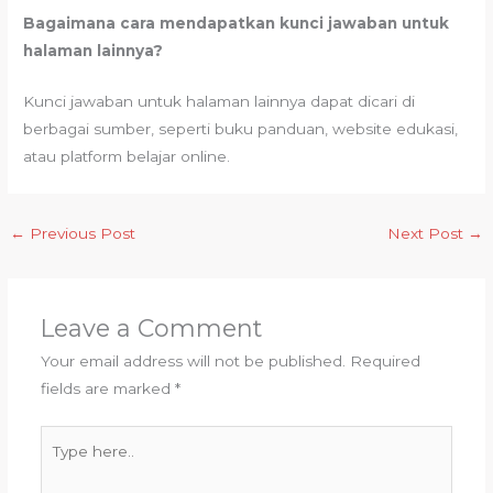
Bagaimana cara mendapatkan kunci jawaban untuk
halaman lainnya?
Kunci jawaban untuk halaman lainnya dapat dicari di
berbagai sumber, seperti buku panduan, website edukasi,
atau platform belajar online.
←
Previous Post
Next Post
→
Leave a Comment
Your email address will not be published.
Required
fields are marked
*
Type
here..