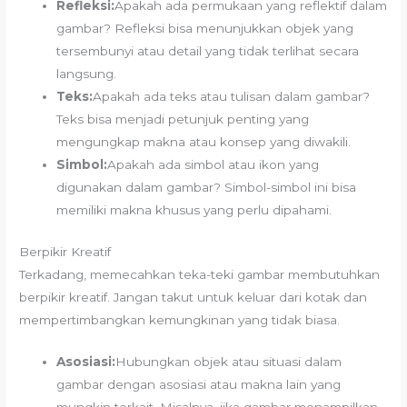
Refleksi:
Apakah ada permukaan yang reflektif dalam
gambar? Refleksi bisa menunjukkan objek yang
tersembunyi atau detail yang tidak terlihat secara
langsung.
Teks:
Apakah ada teks atau tulisan dalam gambar?
Teks bisa menjadi petunjuk penting yang
mengungkap makna atau konsep yang diwakili.
Simbol:
Apakah ada simbol atau ikon yang
digunakan dalam gambar? Simbol-simbol ini bisa
memiliki makna khusus yang perlu dipahami.
Berpikir Kreatif
Terkadang, memecahkan teka-teki gambar membutuhkan
berpikir kreatif. Jangan takut untuk keluar dari kotak dan
mempertimbangkan kemungkinan yang tidak biasa.
Asosiasi:
Hubungkan objek atau situasi dalam
gambar dengan asosiasi atau makna lain yang