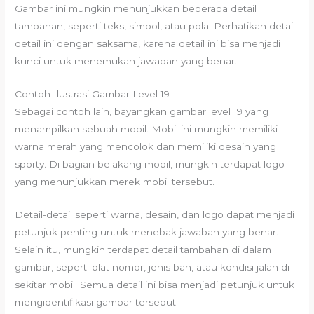
Gambar ini mungkin menunjukkan beberapa detail
tambahan, seperti teks, simbol, atau pola. Perhatikan detail-
detail ini dengan saksama, karena detail ini bisa menjadi
kunci untuk menemukan jawaban yang benar.
Contoh Ilustrasi Gambar Level 19
Sebagai contoh lain, bayangkan gambar level 19 yang
menampilkan sebuah mobil. Mobil ini mungkin memiliki
warna merah yang mencolok dan memiliki desain yang
sporty. Di bagian belakang mobil, mungkin terdapat logo
yang menunjukkan merek mobil tersebut.
Detail-detail seperti warna, desain, dan logo dapat menjadi
petunjuk penting untuk menebak jawaban yang benar.
Selain itu, mungkin terdapat detail tambahan di dalam
gambar, seperti plat nomor, jenis ban, atau kondisi jalan di
sekitar mobil. Semua detail ini bisa menjadi petunjuk untuk
mengidentifikasi gambar tersebut.