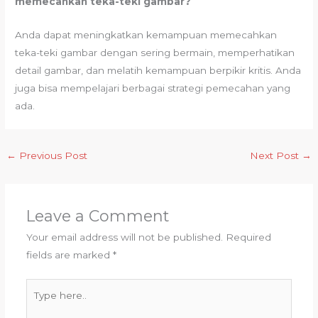
memecahkan teka-teki gambar?
Anda dapat meningkatkan kemampuan memecahkan
teka-teki gambar dengan sering bermain, memperhatikan
detail gambar, dan melatih kemampuan berpikir kritis. Anda
juga bisa mempelajari berbagai strategi pemecahan yang
ada.
←
Previous Post
Next Post
→
Leave a Comment
Your email address will not be published.
Required
fields are marked
*
Type
here..