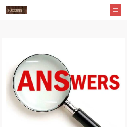
Skip
to
content