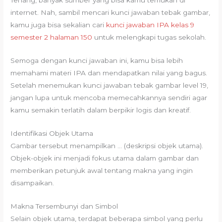
internet. Nah, sambil mencari kunci jawaban tebak gambar,
kamu juga bisa sekalian cari
kunci jawaban IPA kelas 9
semester 2 halaman 150
untuk melengkapi tugas sekolah.
Semoga dengan kunci jawaban ini, kamu bisa lebih
memahami materi IPA dan mendapatkan nilai yang bagus.
Setelah menemukan kunci jawaban tebak gambar level 19,
jangan lupa untuk mencoba memecahkannya sendiri agar
kamu semakin terlatih dalam berpikir logis dan kreatif.
Identifikasi Objek Utama
Gambar tersebut menampilkan … (deskripsi objek utama).
Objek-objek ini menjadi fokus utama dalam gambar dan
memberikan petunjuk awal tentang makna yang ingin
disampaikan.
Makna Tersembunyi dan Simbol
Selain objek utama, terdapat beberapa simbol yang perlu