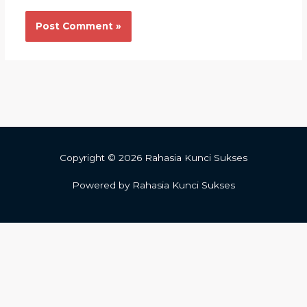
Copyright © 2026 Rahasia Kunci Sukses
Powered by Rahasia Kunci Sukses