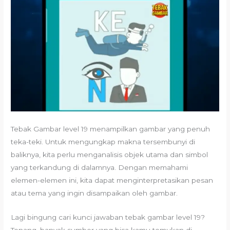
Tebak Gambar level 19 menampilkan gambar yang penuh
teka-teki. Untuk mengungkap makna tersembunyi di
baliknya, kita perlu menganalisis objek utama dan simbol
yang terkandung di dalamnya. Dengan memahami
elemen-elemen ini, kita dapat menginterpretasikan pesan
atau tema yang ingin disampaikan oleh gambar.
Lagi bingung cari kunci jawaban tebak gambar level 19?
Tenang, banyak sumber yang bisa kamu temukan di