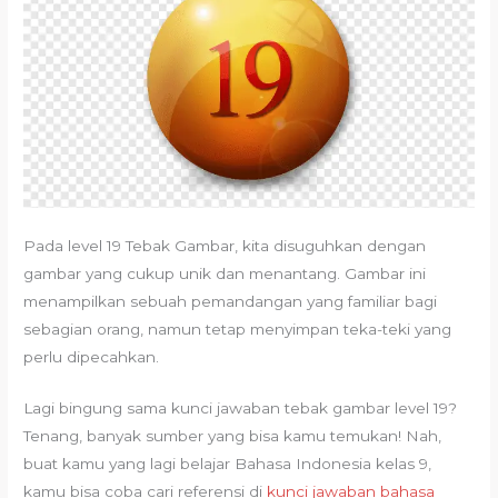
Pada level 19 Tebak Gambar, kita disuguhkan dengan
gambar yang cukup unik dan menantang. Gambar ini
menampilkan sebuah pemandangan yang familiar bagi
sebagian orang, namun tetap menyimpan teka-teki yang
perlu dipecahkan.
Lagi bingung sama kunci jawaban tebak gambar level 19?
Tenang, banyak sumber yang bisa kamu temukan! Nah,
buat kamu yang lagi belajar Bahasa Indonesia kelas 9,
kamu bisa coba cari referensi di
kunci jawaban bahasa