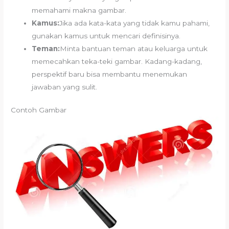
memahami makna gambar.
Kamus:
Jika ada kata-kata yang tidak kamu pahami,
gunakan kamus untuk mencari definisinya.
Teman:
Minta bantuan teman atau keluarga untuk
memecahkan teka-teki gambar. Kadang-kadang,
perspektif baru bisa membantu menemukan
jawaban yang sulit.
Contoh Gambar