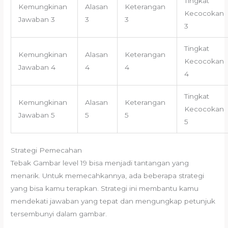
Tingkat
Kemungkinan
Alasan
Keterangan
Kecocokan
Jawaban 3
3
3
3
Tingkat
Kemungkinan
Alasan
Keterangan
Kecocokan
Jawaban 4
4
4
4
Tingkat
Kemungkinan
Alasan
Keterangan
Kecocokan
Jawaban 5
5
5
5
Strategi Pemecahan
Tebak Gambar level 19 bisa menjadi tantangan yang
menarik. Untuk memecahkannya, ada beberapa strategi
yang bisa kamu terapkan. Strategi ini membantu kamu
mendekati jawaban yang tepat dan mengungkap petunjuk
tersembunyi dalam gambar.