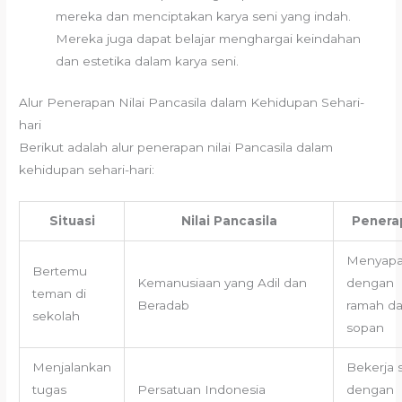
mereka dan menciptakan karya seni yang indah.
Mereka juga dapat belajar menghargai keindahan
dan estetika dalam karya seni.
Alur Penerapan Nilai Pancasila dalam Kehidupan Sehari-
hari
Berikut adalah alur penerapan nilai Pancasila dalam
kehidupan sehari-hari:
Situasi
Nilai Pancasila
Penera
Menyap
Bertemu
Kemanusiaan yang Adil dan
dengan
teman di
Beradab
ramah d
sekolah
sopan
Menjalankan
Bekerja 
tugas
Persatuan Indonesia
dengan