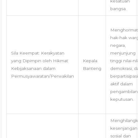
kesatuan
bangsa.
Menghormat
hak-hak war
negara,
Sila Keempat: Kerakyatan
menjunjung
yang Dipimpin oleh Hikmat
Kepala
tinggi nilai-nil
Kebijaksanaan dalam
Banteng
demokrasi, d
Permusyawaratan/Perwakilan
berpartisipasi
aktif dalam
pengambilan
keputusan.
Menghilang
kesenjangan
sosial dan