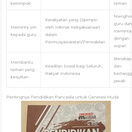
kelompok
teman
Menghor
Kerakyatan yang Dipimpin
guru dan
Meminta izin
oleh Hikmat Kebijaksanaan
meminta 
kepada guru
dalam
dengan
Permusyawaratan/Perwakilan
sopan
Bersikap 
Membantu
Keadilan Sosial bagi Seluruh
dan
teman yang
Rakyat Indonesia
bertang
kesulitan
jawab
Pentingnya Pendidikan Pancasila untuk Generasi Muda