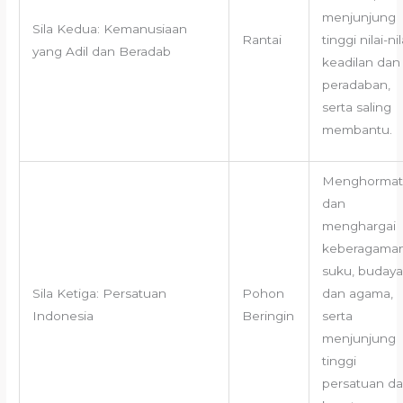
menjunjung
Sila Kedua: Kemanusiaan
Rantai
tinggi nilai-nil
yang Adil dan Beradab
keadilan dan
peradaban,
serta saling
membantu.
Menghormat
dan
menghargai
keberagama
suku, budaya
Sila Ketiga: Persatuan
Pohon
dan agama,
Indonesia
Beringin
serta
menjunjung
tinggi
persatuan d