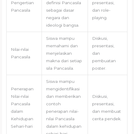
Pengertian
definisi Pancasila
presentasi,
Pancasila
sebagai dasar
dan role-
negara dan
playing.
ideologi bangsa.
Siswa mampu
Diskusi,
memahami dan
presentasi,
Nilai-nilai
menjelaskan
dan
Pancasila
makna dari setiap
pembuatan
sila Pancasila.
poster.
Siswa mampu
Penerapan
mengidentifikasi
Nilai-nilai
dan memberikan
Diskusi,
Pancasila
contoh
presentasi,
dalam
penerapan nilai-
dan membuat
Kehidupan
nilai Pancasila
cerita pendek.
Sehari-hari
dalam kehidupan
sehari-hari.