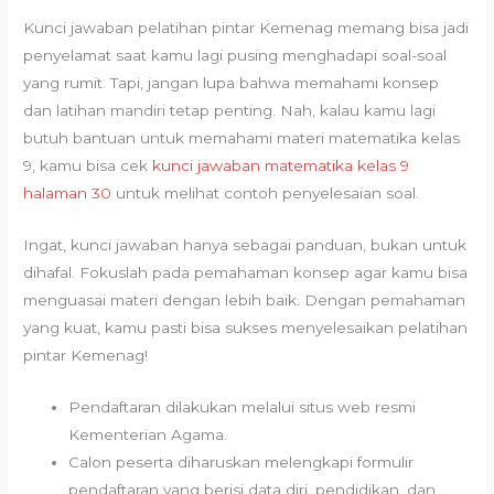
Kunci jawaban pelatihan pintar Kemenag memang bisa jadi
penyelamat saat kamu lagi pusing menghadapi soal-soal
yang rumit. Tapi, jangan lupa bahwa memahami konsep
dan latihan mandiri tetap penting. Nah, kalau kamu lagi
butuh bantuan untuk memahami materi matematika kelas
9, kamu bisa cek
kunci jawaban matematika kelas 9
halaman 30
untuk melihat contoh penyelesaian soal.
Ingat, kunci jawaban hanya sebagai panduan, bukan untuk
dihafal. Fokuslah pada pemahaman konsep agar kamu bisa
menguasai materi dengan lebih baik. Dengan pemahaman
yang kuat, kamu pasti bisa sukses menyelesaikan pelatihan
pintar Kemenag!
Pendaftaran dilakukan melalui situs web resmi
Kementerian Agama.
Calon peserta diharuskan melengkapi formulir
pendaftaran yang berisi data diri, pendidikan, dan