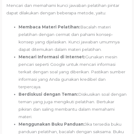
Mencari dan memahami kunci jawaban pelatihan pintar
dapat dilakukan dengan beberapa metode, yaitu:
Membaca Materi Pelatihan:
Bacalah materi
pelatihan dengan cermat dan pahami konsep-
konsep yang dijelaskan. Kunci jawaban umumnya
dapat ditemukan dalam materi pelatihan.
Mencari Informasi di Internet:
Gunakan mesin
pencari seperti Google untuk mencari informasi
terkait dengan soal yang diberikan. Pastikan sumber
informasi yang Anda gunakan kredibel dan
terpercaya.
Berdiskusi dengan Teman:
Diskusikan soal dengan
teman yang juga mengikuti pelatihan. Bertukar
pikiran dan saling membantu dalam memahami
materi.
Menggunakan Buku Panduan:
Jika tersedia buku
panduan pelatihan, bacalah dengan saksama. Buku