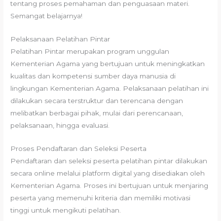
tentang proses pemahaman dan penguasaan materi.
Semangat belajarnya!
Pelaksanaan Pelatihan Pintar
Pelatihan Pintar merupakan program unggulan
Kementerian Agama yang bertujuan untuk meningkatkan
kualitas dan kompetensi sumber daya manusia di
lingkungan Kementerian Agama. Pelaksanaan pelatihan ini
dilakukan secara terstruktur dan terencana dengan
melibatkan berbagai pihak, mulai dari perencanaan,
pelaksanaan, hingga evaluasi.
Proses Pendaftaran dan Seleksi Peserta
Pendaftaran dan seleksi peserta pelatihan pintar dilakukan
secara online melalui platform digital yang disediakan oleh
Kementerian Agama. Proses ini bertujuan untuk menjaring
peserta yang memenuhi kriteria dan memiliki motivasi
tinggi untuk mengikuti pelatihan.