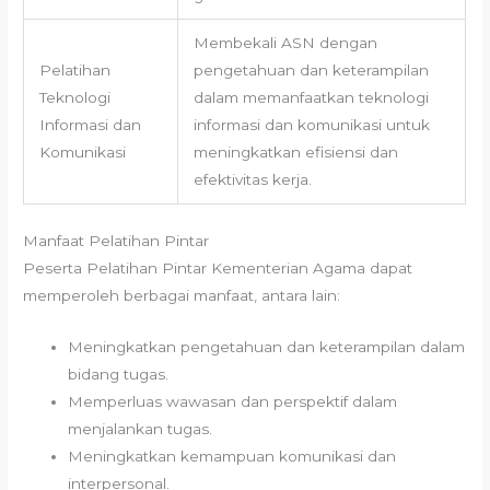
Membekali ASN dengan
Pelatihan
pengetahuan dan keterampilan
Teknologi
dalam memanfaatkan teknologi
Informasi dan
informasi dan komunikasi untuk
Komunikasi
meningkatkan efisiensi dan
efektivitas kerja.
Manfaat Pelatihan Pintar
Peserta Pelatihan Pintar Kementerian Agama dapat
memperoleh berbagai manfaat, antara lain:
Meningkatkan pengetahuan dan keterampilan dalam
bidang tugas.
Memperluas wawasan dan perspektif dalam
menjalankan tugas.
Meningkatkan kemampuan komunikasi dan
interpersonal.