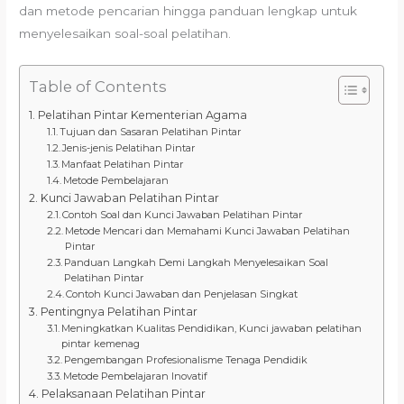
dan metode pencarian hingga panduan lengkap untuk
menyelesaikan soal-soal pelatihan.
Table of Contents
Pelatihan Pintar Kementerian Agama
Tujuan dan Sasaran Pelatihan Pintar
Jenis-jenis Pelatihan Pintar
Manfaat Pelatihan Pintar
Metode Pembelajaran
Kunci Jawaban Pelatihan Pintar
Contoh Soal dan Kunci Jawaban Pelatihan Pintar
Metode Mencari dan Memahami Kunci Jawaban Pelatihan
Pintar
Panduan Langkah Demi Langkah Menyelesaikan Soal
Pelatihan Pintar
Contoh Kunci Jawaban dan Penjelasan Singkat
Pentingnya Pelatihan Pintar
Meningkatkan Kualitas Pendidikan, Kunci jawaban pelatihan
pintar kemenag
Pengembangan Profesionalisme Tenaga Pendidik
Metode Pembelajaran Inovatif
Pelaksanaan Pelatihan Pintar