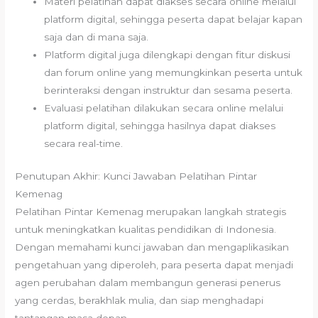
Materi pelatihan dapat diakses secara online melalui
platform digital, sehingga peserta dapat belajar kapan
saja dan di mana saja.
Platform digital juga dilengkapi dengan fitur diskusi
dan forum online yang memungkinkan peserta untuk
berinteraksi dengan instruktur dan sesama peserta.
Evaluasi pelatihan dilakukan secara online melalui
platform digital, sehingga hasilnya dapat diakses
secara real-time.
Penutupan Akhir: Kunci Jawaban Pelatihan Pintar
Kemenag
Pelatihan Pintar Kemenag merupakan langkah strategis
untuk meningkatkan kualitas pendidikan di Indonesia.
Dengan memahami kunci jawaban dan mengaplikasikan
pengetahuan yang diperoleh, para peserta dapat menjadi
agen perubahan dalam membangun generasi penerus
yang cerdas, berakhlak mulia, dan siap menghadapi
tantangan masa depan.