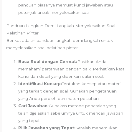
panduan biasanya memuat kunci jawaban atau
petunjuk untuk menyelesaikan soal.
Panduan Langkah Demi Langkah Menyelesaikan Soal
Pelatihan Pintar
Berikut adalah panduan langkah demi langkah untuk
menyelesaikan soal pelatihan pintar:
Baca Soal dengan Cermat:
Pastikan Anda
memahami pertanyaan dengan baik. Perhatikan kata
kunci dan detail yang diberikan dalam soal.
Identifikasi Konsep:
Tentukan konsep atau materi
yang terkait dengan soal. Gunakan pengetahuan
yang Anda peroleh dari materi pelatihan.
Cari Jawaban:
Gunakan metode pencarian yang
telah dijelaskan sebelumnya untuk mencari jawaban
yang tepat.
Pilih Jawaban yang Tepat:
Setelah menemukan