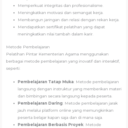
Memperkuat integritas dan profesionalisme.
Meningkatkan motivasi dan semangat kerja.
Membangun jaringan dan relasi dengan rekan kerja.
Mendapatkan sertifikat pelatihan yang dapat
meningkatkan nilai tambah dalam karir.
Metode Pembelajaran
Pelatihan Pintar Kementerian Agama menggunakan
berbagai metode pembelajaran yang inovatif dan interaktif,
seperti:
Pembelajaran Tatap Muka
: Metode pembelajaran
langsung dengan instruktur yang memberikan materi
dan bimbingan secara langsung kepada peserta.
Pembelajaran Daring
: Metode pembelajaran jarak
jauh melalui platform online yang memungkinkan
peserta belajar kapan saja dan di mana saja.
Pembelajaran Berbasis Proyek
: Metode