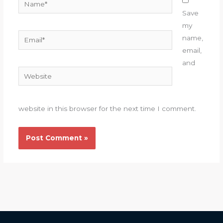
Save
my
Email*
name,
email,
and
Website
website in this browser for the next time I comment.