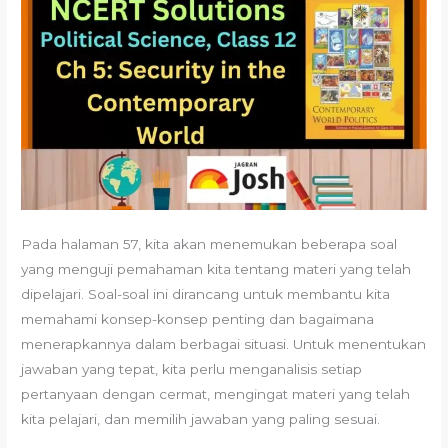
Pada halaman 57, kita akan menemukan beberapa soal
yang menguji pemahaman kita tentang materi yang telah
dipelajari. Soal-soal ini dirancang untuk membantu kita
memahami konsep-konsep penting dan bagaimana
menerapkannya dalam berbagai situasi. Untuk menentukan
jawaban yang tepat, kita perlu menganalisis setiap
pertanyaan dengan cermat, mengingat materi yang telah
kita pelajari, dan memilih jawaban yang paling sesuai.