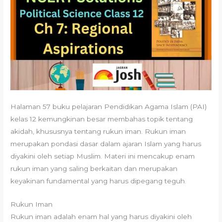
Halaman 57 buku pelajaran Pendidikan Agama Islam (PAI)
kelas 12 kemungkinan besar membahas topik tentang
akidah, khususnya tentang rukun iman. Rukun iman
merupakan pondasi dasar dalam ajaran Islam yang harus
diyakini oleh setiap Muslim. Materi ini mencakup enam
rukun iman yang saling berkaitan dan merupakan
keyakinan fundamental yang harus dipegang teguh.
Rukun Iman
Rukun iman adalah enam hal yang harus diyakini oleh