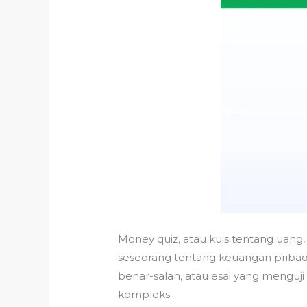
Money quiz, atau kuis tentang uan
seseorang tentang keuangan pribadi
benar-salah, atau esai yang menguji
kompleks.