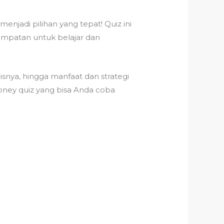
njadi pilihan yang tepat! Quiz ini
mpatan untuk belajar dan
isnya, hingga manfaat dan strategi
ney quiz yang bisa Anda coba