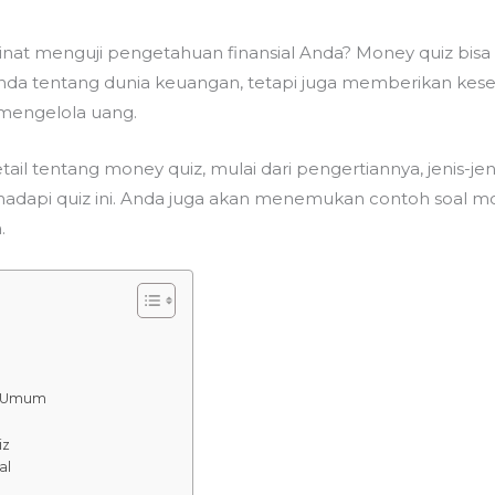
nat menguji pengetahuan finansial Anda? Money quiz bisa me
da tentang dunia keuangan, tetapi juga memberikan kese
engelola uang.
ail tentang money quiz, mulai dari pengertiannya, jenis-jen
adapi quiz ini. Anda juga akan menemukan contoh soal mo
.
s Umum
iz
al