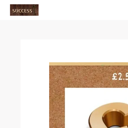
Skip
to
content