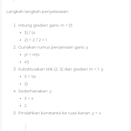
Langkah-langkah penyelesaian:
Hitung gradien garis: m = (5
3) / (4
2) = 2 / 2 = 1
Gunakan rumus persamaan garis: y
y1 = m(x
x1)
Substitusikan titik (2, 3) dan gradien m = 1: y
3 = 1(x
2)
Sederhanakan: y
3 = x
2
Pindahkan konstanta ke ruas kanan: y = x