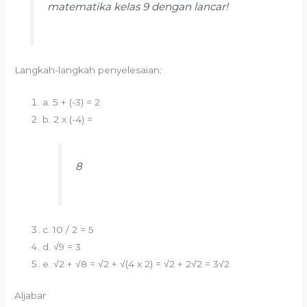
matematika kelas 9 dengan lancar!
Langkah-langkah penyelesaian:
a. 5 + (-3) = 2
b. 2 x (-4) =
8
c. 10 / 2 = 5
d. √9 = 3
e. √2 + √8 = √2 + √(4 x 2) = √2 + 2√2 = 3√2
Aljabar