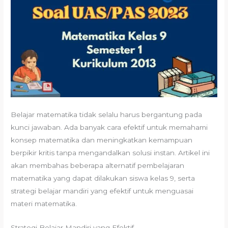
Belajar matematika tidak selalu harus bergantung pada
kunci jawaban. Ada banyak cara efektif untuk memahami
konsep matematika dan meningkatkan kemampuan
berpikir kritis tanpa mengandalkan solusi instan. Artikel ini
akan membahas beberapa alternatif pembelajaran
matematika yang dapat dilakukan siswa kelas 9, serta
strategi belajar mandiri yang efektif untuk menguasai
materi matematika.
Strategi Belajar Mandiri yang Efektif