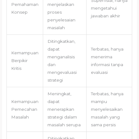
Superfisial, hanya
Pemahaman
menjelaskan
mengetahui
Konsep
proses
jawaban akhir
penyelesaian
masalah
Ditingkatkan,
dapat
Terbatas, hanya
Kemampuan
menganalisis
menerima
Berpikir
dan
informasi tanpa
Kritis
mengevaluasi
evaluasi
strategi
Meningkat,
Terbatas, hanya
Kemampuan
dapat
mampu
Pemecahan
menerapkan
menyelesaikan
Masalah
strategi dalam
masalah yang
masalah serupa
sama persis
Ditingkatkan,