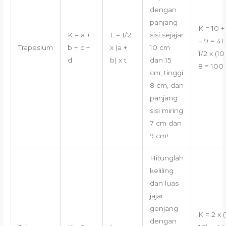
dengan
panjang
K = 10 +
K = a +
L = 1/2
sisi sejajar
+ 9 = 41
Trapesium
b + c +
x (a +
10 cm
1/2 x (10
d
b) x t
dan 15
8 = 100
cm, tinggi
8 cm, dan
panjang
sisi miring
7 cm dan
9 cm!
Hitunglah
keliling
dan luas
jajar
genjang
K = 2 x (
dengan