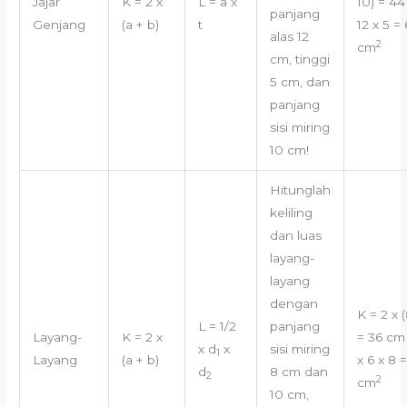
Jajar
K = 2 x
L = a x
10) = 4
panjang
Genjang
(a + b)
t
12 x 5 =
alas 12
2
cm
cm, tinggi
5 cm, dan
panjang
sisi miring
10 cm!
Hitunglah
keliling
dan luas
layang-
layang
dengan
K = 2 x (
L = 1/2
panjang
Layang-
K = 2 x
= 36 cmL
x d
x
sisi miring
1
Layang
(a + b)
x 6 x 8 
d
8 cm dan
2
2
cm
10 cm,