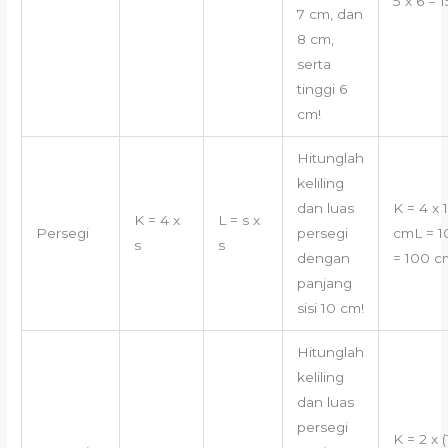
5 x 6 = 
7 cm, dan
8 cm,
serta
tinggi 6
cm!
Hitunglah
keliling
dan luas
K = 4 x 
K = 4 x
L = s x
Persegi
persegi
cmL = 1
s
s
dengan
= 100 c
panjang
sisi 10 cm!
Hitunglah
keliling
dan luas
persegi
K = 2 x (