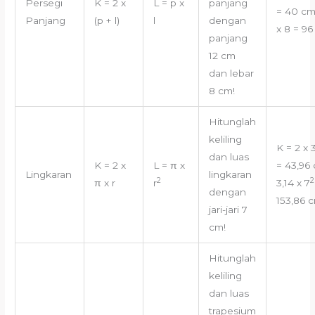
Persegi
K = 2 x
L = p x
panjang
= 40 cm
Panjang
(p + l)
l
dengan
x 8 = 9
panjang
12 cm
dan lebar
8 cm!
Hitunglah
keliling
K = 2 x 3
dan luas
K = 2 x
L = π x
= 43,96
Lingkaran
lingkaran
2
2
π x r
r
3,14 x 7
dengan
153,86 
jari-jari 7
cm!
Hitunglah
keliling
dan luas
trapesium