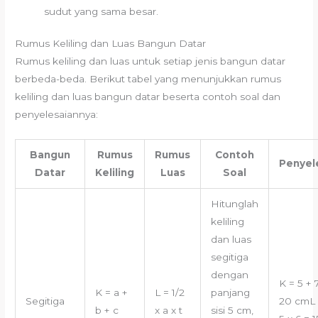
sudut yang sama besar.
Rumus Keliling dan Luas Bangun Datar
Rumus keliling dan luas untuk setiap jenis bangun datar
berbeda-beda. Berikut tabel yang menunjukkan rumus
keliling dan luas bangun datar beserta contoh soal dan
penyelesaiannya:
Bangun
Rumus
Rumus
Contoh
Penyel
Datar
Keliling
Luas
Soal
Hitunglah
keliling
dan luas
segitiga
dengan
K = 5 + 
K = a +
L = 1/2
panjang
Segitiga
20 cmL =
b + c
x a x t
sisi 5 cm,