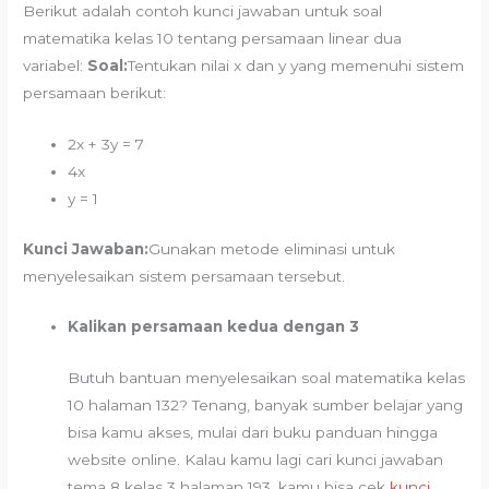
Berikut adalah contoh kunci jawaban untuk soal
matematika kelas 10 tentang persamaan linear dua
variabel:
Soal:
Tentukan nilai x dan y yang memenuhi sistem
persamaan berikut:
2x + 3y = 7
4x
y = 1
Kunci Jawaban:
Gunakan metode eliminasi untuk
menyelesaikan sistem persamaan tersebut.
Kalikan persamaan kedua dengan 3
Butuh bantuan menyelesaikan soal matematika kelas
10 halaman 132? Tenang, banyak sumber belajar yang
bisa kamu akses, mulai dari buku panduan hingga
website online. Kalau kamu lagi cari kunci jawaban
tema 8 kelas 3 halaman 193, kamu bisa cek
kunci