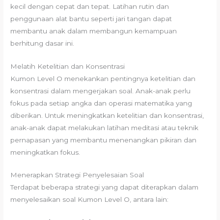
kecil dengan cepat dan tepat. Latihan rutin dan
penggunaan alat bantu seperti jari tangan dapat
membantu anak dalam membangun kemampuan
berhitung dasar ini.
Melatih Ketelitian dan Konsentrasi
Kumon Level O menekankan pentingnya ketelitian dan
konsentrasi dalam mengerjakan soal. Anak-anak perlu
fokus pada setiap angka dan operasi matematika yang
diberikan. Untuk meningkatkan ketelitian dan konsentrasi,
anak-anak dapat melakukan latihan meditasi atau teknik
pernapasan yang membantu menenangkan pikiran dan
meningkatkan fokus.
Menerapkan Strategi Penyelesaian Soal
Terdapat beberapa strategi yang dapat diterapkan dalam
menyelesaikan soal Kumon Level O, antara lain: