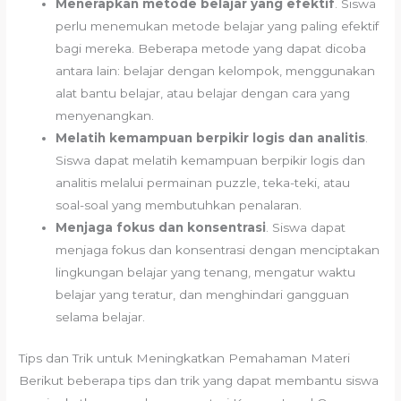
Menerapkan metode belajar yang efektif
. Siswa
perlu menemukan metode belajar yang paling efektif
bagi mereka. Beberapa metode yang dapat dicoba
antara lain: belajar dengan kelompok, menggunakan
alat bantu belajar, atau belajar dengan cara yang
menyenangkan.
Melatih kemampuan berpikir logis dan analitis
.
Siswa dapat melatih kemampuan berpikir logis dan
analitis melalui permainan puzzle, teka-teki, atau
soal-soal yang membutuhkan penalaran.
Menjaga fokus dan konsentrasi
. Siswa dapat
menjaga fokus dan konsentrasi dengan menciptakan
lingkungan belajar yang tenang, mengatur waktu
belajar yang teratur, dan menghindari gangguan
selama belajar.
Tips dan Trik untuk Meningkatkan Pemahaman Materi
Berikut beberapa tips dan trik yang dapat membantu siswa