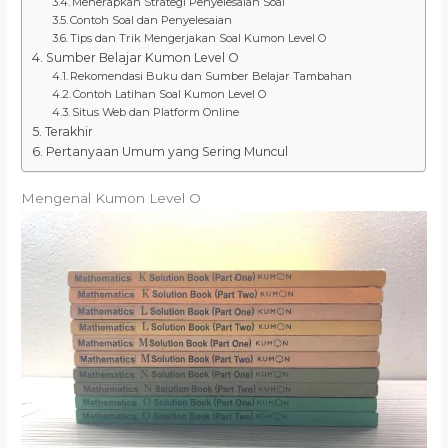
Menerapkan Strategi Penyelesaian Soal
Contoh Soal dan Penyelesaian
Tips dan Trik Mengerjakan Soal Kumon Level O
Sumber Belajar Kumon Level O
Rekomendasi Buku dan Sumber Belajar Tambahan
Contoh Latihan Soal Kumon Level O
Situs Web dan Platform Online
Terakhir
Pertanyaan Umum yang Sering Muncul
Mengenal Kumon Level O