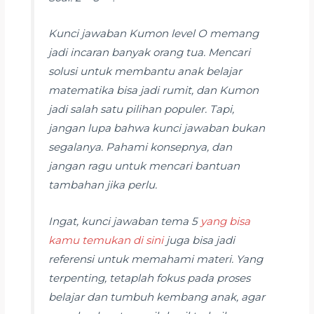
Kunci jawaban Kumon level O memang
jadi incaran banyak orang tua. Mencari
solusi untuk membantu anak belajar
matematika bisa jadi rumit, dan Kumon
jadi salah satu pilihan populer. Tapi,
jangan lupa bahwa kunci jawaban bukan
segalanya. Pahami konsepnya, dan
jangan ragu untuk mencari bantuan
tambahan jika perlu.
Ingat, kunci jawaban tema 5
yang bisa
kamu temukan di sini
juga bisa jadi
referensi untuk memahami materi. Yang
terpenting, tetaplah fokus pada proses
belajar dan tumbuh kembang anak, agar