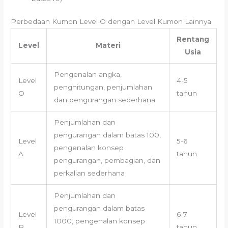
Perbedaan Kumon Level O dengan Level Kumon Lainnya
Rentang
Level
Materi
Usia
Pengenalan angka,
Level
4-5
penghitungan, penjumlahan
O
tahun
dan pengurangan sederhana
Penjumlahan dan
pengurangan dalam batas 100,
Level
5-6
pengenalan konsep
A
tahun
pengurangan, pembagian, dan
perkalian sederhana
Penjumlahan dan
pengurangan dalam batas
Level
6-7
1000, pengenalan konsep
B
tahun