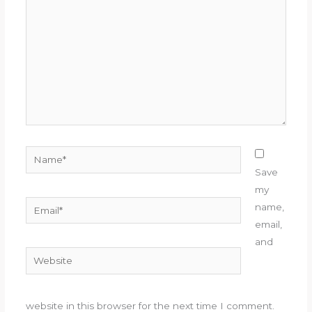
Name*
Save
my
Email*
name,
email,
and
Website
website in this browser for the next time I comment.