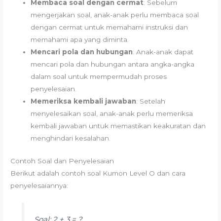
Membaca soal dengan cermat
: Sebelum
mengerjakan soal, anak-anak perlu membaca soal
dengan cermat untuk memahami instruksi dan
memahami apa yang diminta.
Mencari pola dan hubungan
: Anak-anak dapat
mencari pola dan hubungan antara angka-angka
dalam soal untuk mempermudah proses
penyelesaian.
Memeriksa kembali jawaban
: Setelah
menyelesaikan soal, anak-anak perlu memeriksa
kembali jawaban untuk memastikan keakuratan dan
menghindari kesalahan.
Contoh Soal dan Penyelesaian
Berikut adalah contoh soal Kumon Level O dan cara
penyelesaiannya:
Soal: 2 + 3 = ?