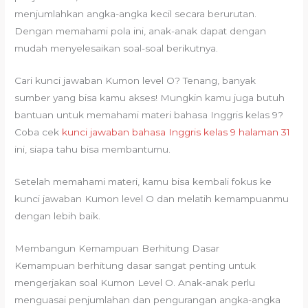
menjumlahkan angka-angka kecil secara berurutan.
Dengan memahami pola ini, anak-anak dapat dengan
mudah menyelesaikan soal-soal berikutnya.
Cari kunci jawaban Kumon level O? Tenang, banyak
sumber yang bisa kamu akses! Mungkin kamu juga butuh
bantuan untuk memahami materi bahasa Inggris kelas 9?
Coba cek
kunci jawaban bahasa Inggris kelas 9 halaman 31
ini, siapa tahu bisa membantumu.
Setelah memahami materi, kamu bisa kembali fokus ke
kunci jawaban Kumon level O dan melatih kemampuanmu
dengan lebih baik.
Membangun Kemampuan Berhitung Dasar
Kemampuan berhitung dasar sangat penting untuk
mengerjakan soal Kumon Level O. Anak-anak perlu
menguasai penjumlahan dan pengurangan angka-angka