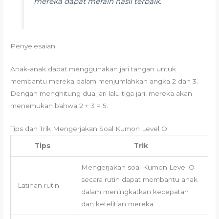
mereka dapat meraih hasil terbaik.
Penyelesaian:
Anak-anak dapat menggunakan jari tangan untuk
membantu mereka dalam menjumlahkan angka 2 dan 3.
Dengan menghitung dua jari lalu tiga jari, mereka akan
menemukan bahwa 2 + 3 = 5.
Tips dan Trik Mengerjakan Soal Kumon Level O
Tips
Trik
Mengerjakan soal Kumon Level O
secara rutin dapat membantu anak
Latihan rutin
dalam meningkatkan kecepatan
dan ketelitian mereka.