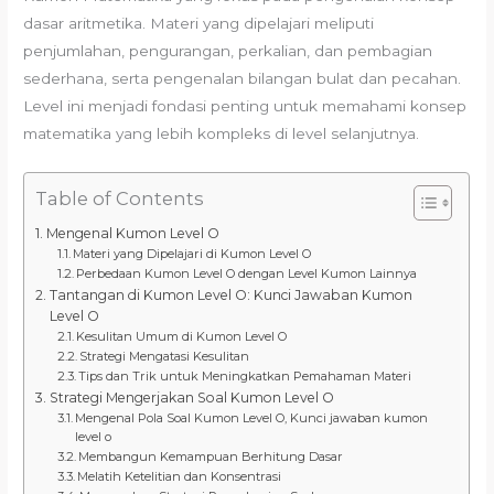
dasar aritmetika. Materi yang dipelajari meliputi
penjumlahan, pengurangan, perkalian, dan pembagian
sederhana, serta pengenalan bilangan bulat dan pecahan.
Level ini menjadi fondasi penting untuk memahami konsep
matematika yang lebih kompleks di level selanjutnya.
Table of Contents
Mengenal Kumon Level O
Materi yang Dipelajari di Kumon Level O
Perbedaan Kumon Level O dengan Level Kumon Lainnya
Tantangan di Kumon Level O: Kunci Jawaban Kumon
Level O
Kesulitan Umum di Kumon Level O
Strategi Mengatasi Kesulitan
Tips dan Trik untuk Meningkatkan Pemahaman Materi
Strategi Mengerjakan Soal Kumon Level O
Mengenal Pola Soal Kumon Level O, Kunci jawaban kumon
level o
Membangun Kemampuan Berhitung Dasar
Melatih Ketelitian dan Konsentrasi