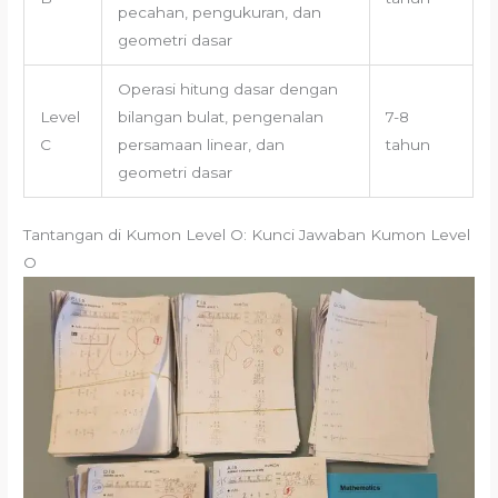
pecahan, pengukuran, dan
geometri dasar
Operasi hitung dasar dengan
Level
bilangan bulat, pengenalan
7-8
C
persamaan linear, dan
tahun
geometri dasar
Tantangan di Kumon Level O: Kunci Jawaban Kumon Level
O