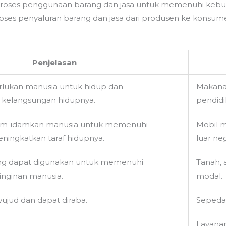
proses penggunaan barang dan jasa untuk memenuhi kebu
 proses penyaluran barang dan jasa dari produsen ke konsum
Penjelasan
rlukan manusia untuk hidup dan
Makanan
kelangsungan hidupnya.
pendidi
dam-idamkan manusia untuk memenuhi
Mobil m
ingkatkan taraf hidupnya.
luar ne
ang dapat digunakan untuk memenuhi
Tanah, a
nginan manusia.
modal.
ujud dan dapat diraba.
Sepeda,
Layanan