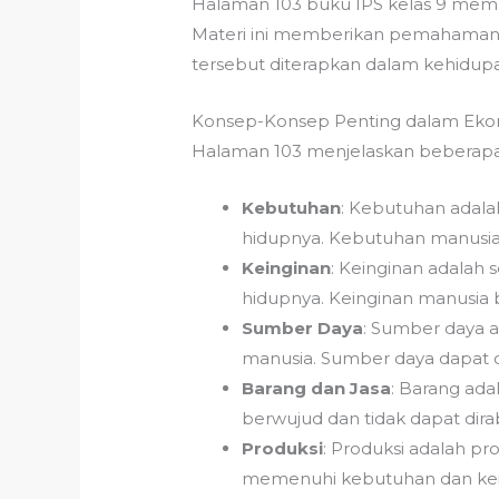
Halaman 103 buku IPS kelas 9 memb
Materi ini memberikan pemahaman 
tersebut diterapkan dalam kehidupan
Konsep-Konsep Penting dalam Ek
Halaman 103 menjelaskan beberapa 
Kebutuhan
: Kebutuhan adal
hidupnya. Kebutuhan manusia 
Keinginan
: Keinginan adalah
hidupnya. Keinginan manusia b
Sumber Daya
: Sumber daya 
manusia. Sumber daya dapat 
Barang dan Jasa
: Barang ada
berwujud dan tidak dapat dira
Produksi
: Produksi adalah p
memenuhi kebutuhan dan kei