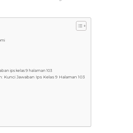
omi
h
waban ips kelas 9 halaman 103
 Kunci Jawaban Ips Kelas 9 Halaman 103