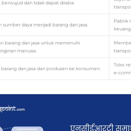
 berwujud dan tidak dapat diraba.
transpor
Pabrik m
 sumber daya menjadi barang dan jasa.
keuang
n barang dan jasa untuk memenuhi
Membel
nginan manusia.
transpo
Toko ret
 barang dan jasa dari produsen ke konsumen.
e-comm