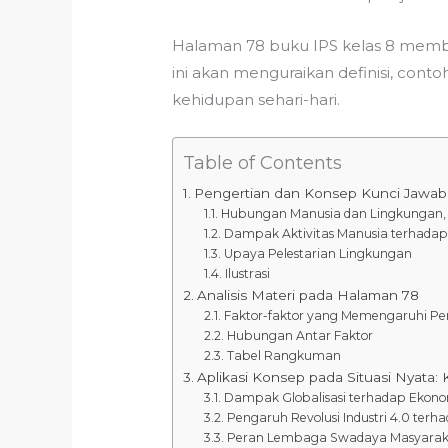
Halaman 78 buku IPS kelas 8 memba
ini akan menguraikan definisi, con
kehidupan sehari-hari.
Table of Contents
Pengertian dan Konsep Kunci Jawab
Hubungan Manusia dan Lingkungan, 
Dampak Aktivitas Manusia terhada
Upaya Pelestarian Lingkungan
Ilustrasi
Analisis Materi pada Halaman 78
Faktor-faktor yang Memengaruhi Pe
Hubungan Antar Faktor
Tabel Rangkuman
Aplikasi Konsep pada Situasi Nyata:
Dampak Globalisasi terhadap Ekono
Pengaruh Revolusi Industri 4.0 terh
Peran Lembaga Swadaya Masyarak