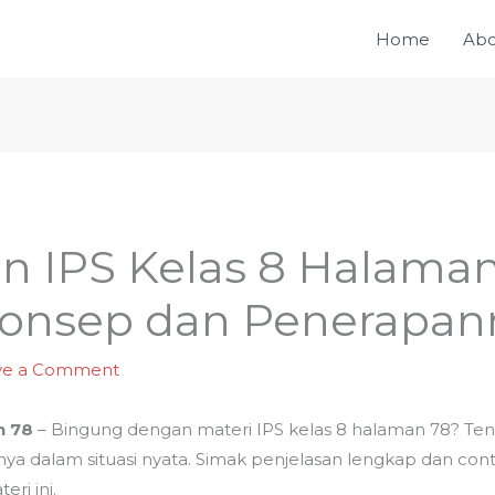
Home
Abo
n IPS Kelas 8 Halaman
nsep dan Penerapan
ve a Comment
n 78
– Bingung dengan materi IPS kelas 8 halaman 78? Ten
 dalam situasi nyata. Simak penjelasan lengkap dan c
ri ini.