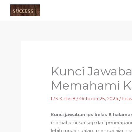
Skip
to
content
Kunci Jawaba
Memahami Ko
IPS Kelas 8
/
October 25, 2024
/
Lea
Kunci jawaban ips kelas 8 halama
memahami konsep dan penerapannya
lebih mudah dalam mempelajari mate