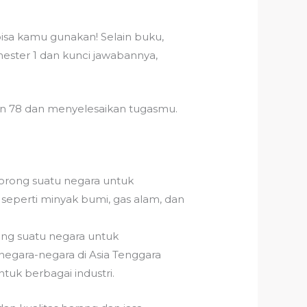
isa kamu gunakan! Selain buku,
mester 1 dan kunci jawabannya,
man 78 dan menyelesaikan tugasmu.
orong suatu negara untuk
seperti minyak bumi, gas alam, dan
ong suatu negara untuk
egara-negara di Asia Tenggara
tuk berbagai industri.