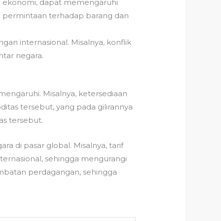
han ekonomi, dapat memengaruhi
n permintaan terhadap barang dan
gan internasional. Misalnya, konflik
tar negara.
mengaruhi. Misalnya, ketersediaan
as tersebut, yang pada gilirannya
s tersebut.
 di pasar global. Misalnya, tarif
nternasional, sehingga mengurangi
hambatan perdagangan, sehingga