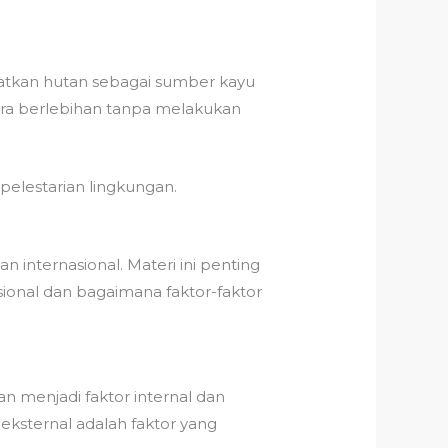
aatkan hutan sebagai sumber kayu
ra berlebihan tanpa melakukan
elestarian lingkungan.
nternasional. Materi ini penting
nal dan bagaimana faktor-faktor
 menjadi faktor internal dan
 eksternal adalah faktor yang