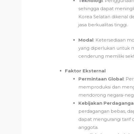
Teknologi
: Penggunaan 
sehingga dapat meningka
Korea Selatan dikenal
jasa berkualitas tinggi.
Modal
: Ketersediaan m
yang diperlukan untuk m
cenderung memiliki sekt
Faktor Eksternal
Permintaan Global
: Pe
memproduksi dan mengek
mendorong negara-nega
Kebijakan Perdagangan
perdagangan bebas, dap
dapat mengurangi tari
anggota.