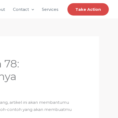
ut
Contact
Services
Take Action
 78:
nya
ang, artikel ini akan membantumu
ontoh-contoh yang akan membuatmu