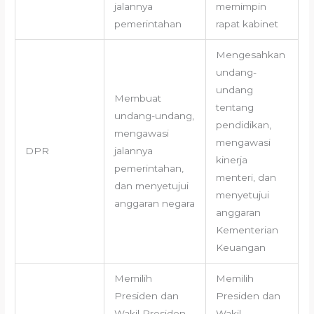
jalannya
memimpin
pemerintahan
rapat kabinet
Mengesahkan
undang-
undang
Membuat
tentang
undang-undang,
pendidikan,
mengawasi
mengawasi
DPR
jalannya
kinerja
pemerintahan,
menteri, dan
dan menyetujui
menyetujui
anggaran negara
anggaran
Kementerian
Keuangan
Memilih
Memilih
Presiden dan
Presiden dan
Wakil Presiden,
Wakil