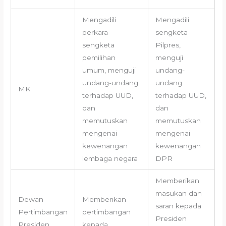
Mengadili
Mengadili
perkara
sengketa
sengketa
Pilpres,
pemilihan
menguji
umum, menguji
undang-
undang-undang
undang
MK
terhadap UUD,
terhadap UUD,
dan
dan
memutuskan
memutuskan
mengenai
mengenai
kewenangan
kewenangan
lembaga negara
DPR
Memberikan
masukan dan
Dewan
Memberikan
saran kepada
Pertimbangan
pertimbangan
Presiden
Presiden
kepada