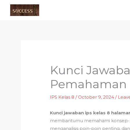
Skip
to
content
Kunci Jawaba
Pemahaman M
IPS Kelas 8
/
October 9, 2024
/
Leav
Kunci jawaban ips kelas 8 halama
membantumu memahami konsep-konse
menganalisis poin-poin penting, d