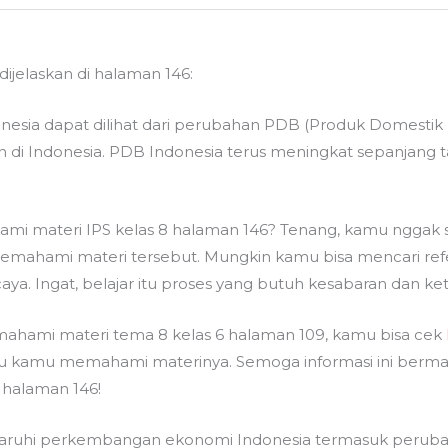
dijelaskan di halaman 146:
ia dapat dilihat dari perubahan PDB (Produk Domestik Br
kan di Indonesia. PDB Indonesia terus meningkat sepanja
 materi IPS kelas 8 halaman 146? Tenang, kamu nggak se
emahami materi tersebut. Mungkin kamu bisa mencari refe
ya. Ingat, belajar itu proses yang butuh kesabaran dan ke
mahami materi tema 8 kelas 6 halaman 109, kamu bisa cek
kamu memahami materinya. Semoga informasi ini berm
 halaman 146!
ruhi perkembangan ekonomi Indonesia termasuk perubahan