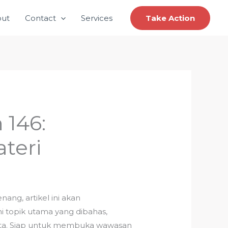
ut
Contact
Services
Take Action
 146:
teri
ang, artikel ini akan
topik utama yang dibahas,
yata. Siap untuk membuka wawasan