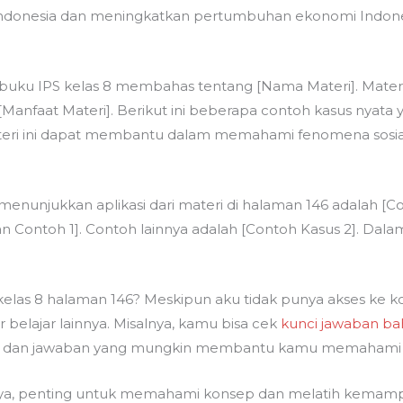
Indonesia dan meningkatkan pertumbuhan ekonomi Indone
 buku IPS kelas 8 membahas tentang [Nama Materi]. Materi
faat Materi]. Berikut ini beberapa contoh kasus nyata y
eri ini dapat membantu dalam memahami fenomena sosial di
menunjukkan aplikasi dari materi di halaman 146 adalah [Co
ontoh 1]. Contoh lainnya adalah [Contoh Kasus 2]. Dalam k
elas 8 halaman 146? Meskipun aku tidak punya akses ke ko
ajar lainnya. Misalnya, kamu bisa cek
kunci jawaban bah
 dan jawaban yang mungkin membantu kamu memahami mat
anya, penting untuk memahami konsep dan melatih kemam