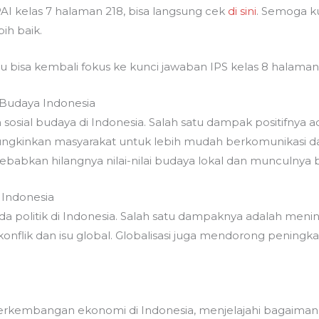
PAI kelas 7 halaman 218, bisa langsung cek
di sini
. Semoga k
h baik.
mu bisa kembali fokus ke kunci jawaban IPS kelas 8 halaman 
 Budaya Indonesia
sosial budaya di Indonesia. Salah satu dampak positifnya 
ngkinkan masyarakat untuk lebih mudah berkomunikasi dan
ebabkan hilangnya nilai-nilai budaya lokal dan munculny
 Indonesia
da politik di Indonesia. Salah satu dampaknya adalah meni
onflik dan isu global. Globalisasi juga mendorong peningkat
kembangan ekonomi di Indonesia, menjelajahi bagaimana