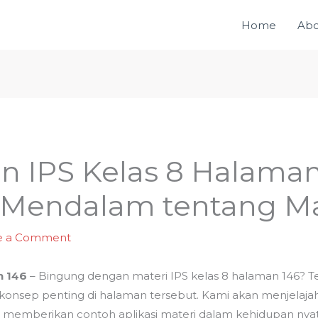
Home
Abo
n IPS Kelas 8 Halaman
endalam tentang Ma
e a Comment
n 146
– Bingung dengan materi IPS kelas 8 halaman 146? Ten
p penting di halaman tersebut. Kami akan menjelajahi 
an memberikan contoh aplikasi materi dalam kehidupan n