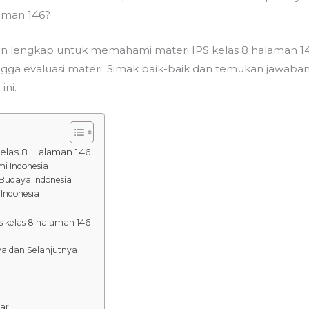
laman 146?
n lengkap untuk memahami materi IPS kelas 8 halaman 146,
, hingga evaluasi materi. Simak baik-baik dan temukan jawa
ini.
elas 8 Halaman 146
i Indonesia
 Budaya Indonesia
 Indonesia
s kelas 8 halaman 146
a dan Selanjutnya
ari