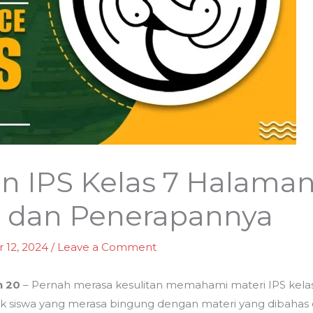
n IPS Kelas 7 Halaman
i dan Penerapannya
 12, 2024
/
Leave a Comment
n 20
– Pernah merasa kesulitan memahami materi IPS kelas
k siswa yang merasa bingung dengan materi yang dibahas di