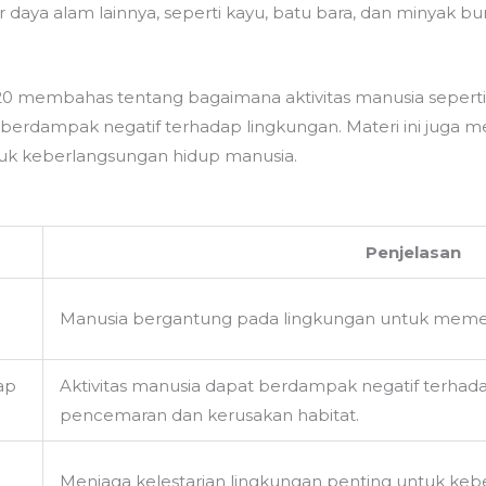
ya alam lainnya, seperti kayu, batu bara, dan minyak bu
n 20 membahas tentang bagaimana aktivitas manusia sepe
erdampak negatif terhadap lingkungan. Materi ini juga m
tuk keberlangsungan hidup manusia.
Penjelasan
Manusia bergantung pada lingkungan untuk meme
ap
Aktivitas manusia dapat berdampak negatif terhada
pencemaran dan kerusakan habitat.
Menjaga kelestarian lingkungan penting untuk keb