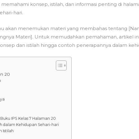
emahami konsep, istilah, dan informasi penting di hala
ari-hari.
amu akan menemukan materi yang membahas tentang [Nama 
tingnya Materi]. Untuk memudahkan pemahaman, artikel i
n konsep dan istilah hingga contoh penerapannya dalam keh
an 20
n
nya
m Buku IPS Kelas 7 Halaman 20
ah dalam Kehidupan Sehari-hari
 Istilah