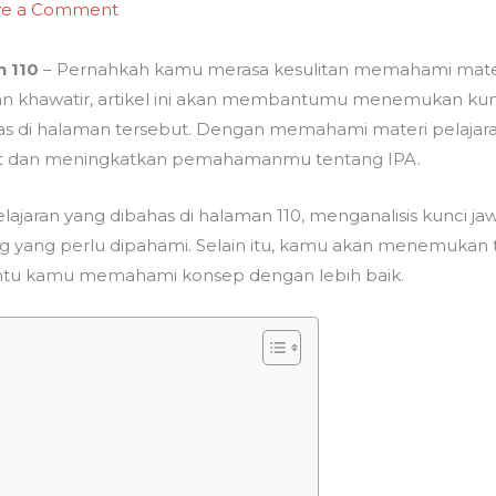
ve a Comment
n 110
– Pernahkah kamu merasa kesulitan memahami materi 
an khawatir, artikel ini akan membantumu menemukan k
s di halaman tersebut. Dengan memahami materi pelajara
kait dan meningkatkan pemahamanmu tentang IPA.
lajaran yang dibahas di halaman 110, menganalisis kunci ja
 yang perlu dipahami. Selain itu, kamu akan menemukan
antu kamu memahami konsep dengan lebih baik.