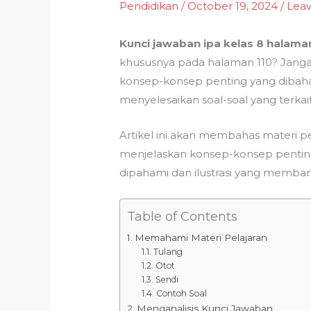
Pendidikan
/
October 19, 2024
/
Lea
Kunci jawaban ipa kelas 8 halama
khususnya pada halaman 110? Jang
konsep-konsep penting yang dibaha
menyelesaikan soal-soal yang ter
Artikel ini akan membahas materi pe
menjelaskan konsep-konsep penting
dipahami dan ilustrasi yang memb
Table of Contents
Memahami Materi Pelajaran
Tulang
Otot
Sendi
Contoh Soal
Menganalisis Kunci Jawaban