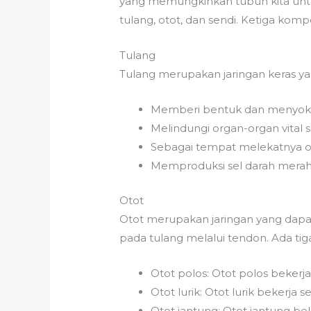
yang memungkinkan tubuh kita untuk
tulang, otot, dan sendi. Ketiga kom
Tulang
Tulang merupakan jaringan keras ya
Memberi bentuk dan menyok
Melindungi organ-organ vital s
Sebagai tempat melekatnya o
Memproduksi sel darah merah 
Otot
Otot merupakan jaringan yang dapa
pada tulang melalui tendon. Ada tiga 
Otot polos: Otot polos bekerj
Otot lurik: Otot lurik bekerja 
Otot jantung: Otot jantung bek