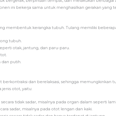
 bergerak, berpindah tempat, dan melakukan berbagai aktiv
ponen ini bekerja sama untuk menghasilkan gerakan yang te
ng membentuk kerangka tubuh. Tulang memiliki beberapa f
ong tubuh.
eperti otak, jantung, dan paru-paru.
tot.
dan putih.
t berkontraksi dan berelaksasi, sehingga memungkinkan t
jenis otot, yaitu:
a secara tidak sadar, misalnya pada organ dalam seperti la
secara sadar, misalnya pada otot lengan dan kaki.
erja secara tidak sadar dan hanya terdapat di jantung.