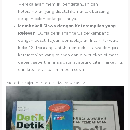
Mereka akan memiliki pengetahuan dan
keterampilan yang dibutuhkan untuk bersaing
dengan calon pekerja lainnya.
Membekali Siswa dengan Keterampilan yang
Relevan
: Dunia periklanan terus berkembang
dengan pesat. Tujuan pembelajaran Intan Pariwara
kelas 12 dirancang untuk membekali siswa dengan
keterampilan yang relevan dan dibutuhkan di masa
depan, seperti analisis data, strategi digital marketing,
dan kreativitas dalam media sosial.
Materi Pelajaran Intan Pariwara Kelas 12