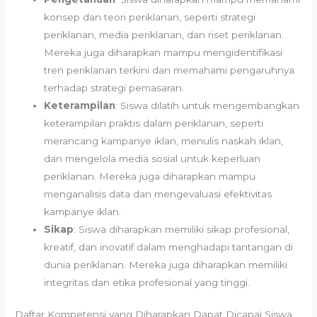
konsep dan teori periklanan, seperti strategi
periklanan, media periklanan, dan riset periklanan.
Mereka juga diharapkan mampu mengidentifikasi
tren periklanan terkini dan memahami pengaruhnya
terhadap strategi pemasaran.
Keterampilan
: Siswa dilatih untuk mengembangkan
keterampilan praktis dalam periklanan, seperti
merancang kampanye iklan, menulis naskah iklan,
dan mengelola media sosial untuk keperluan
periklanan. Mereka juga diharapkan mampu
menganalisis data dan mengevaluasi efektivitas
kampanye iklan.
Sikap
: Siswa diharapkan memiliki sikap profesional,
kreatif, dan inovatif dalam menghadapi tantangan di
dunia periklanan. Mereka juga diharapkan memiliki
integritas dan etika profesional yang tinggi.
Daftar Kompetensi yang Diharapkan Dapat Dicapai Siswa