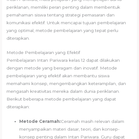
periklanan, memiliki peran penting dalam membentuk
pemahaman siswa tentang strategi pemasaran dan
komunikasi efektif. Untuk mencapai tujuan pembelajaran
yang optimal, metode pembelajaran yang tepat perlu
diterapkan.
Metode Pembelajaran yang Efektif
Pembelajaran Intan Pariwara kelas 12 dapat dilakukan
dengan metode yang beragam dan inovatif. Metode
pembelajaran yang efektif akan membantu siswa
memahami konsep, mengembangkan keterampilan, dan
mengasah kreativitas mereka dalam dunia periklanan.
Berikut beberapa metode pembelajaran yang dapat
diterapkan:
Metode Ceramah:
Ceramah masih relevan dalam
menyampaikan materi dasar, teori, dan konsep-
konsep penting dalam Intan Pariwara. Guru dapat