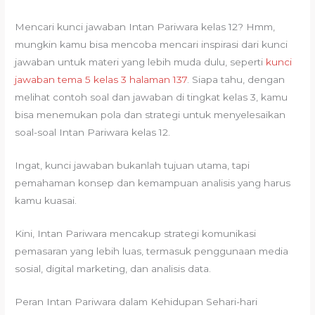
Mencari kunci jawaban Intan Pariwara kelas 12? Hmm,
mungkin kamu bisa mencoba mencari inspirasi dari kunci
jawaban untuk materi yang lebih muda dulu, seperti
kunci
jawaban tema 5 kelas 3 halaman 137
. Siapa tahu, dengan
melihat contoh soal dan jawaban di tingkat kelas 3, kamu
bisa menemukan pola dan strategi untuk menyelesaikan
soal-soal Intan Pariwara kelas 12.
Ingat, kunci jawaban bukanlah tujuan utama, tapi
pemahaman konsep dan kemampuan analisis yang harus
kamu kuasai.
Kini, Intan Pariwara mencakup strategi komunikasi
pemasaran yang lebih luas, termasuk penggunaan media
sosial, digital marketing, dan analisis data.
Peran Intan Pariwara dalam Kehidupan Sehari-hari