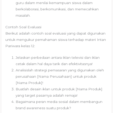
guru dalam menilai kemampuan siswa dalam
berkolaborasi, berkomunikasi, dan memecahkan
masalah.
Contoh Soal Evaluasi
Berikut adalah contoh soal evaluasi yang dapat digunakan
untuk mengukur pemahaman siswa terhadap materi Intan
Pariwara kelas 12:
Jelaskan perbedaan antara iklan televisi dan iklan
cetak dalam hal daya tarik dan efektivitasnya!
Analisislah strategi pemasaran yang digunakan oleh
perusahaan [Nama Perusahaan] untuk produk
[Nama Produk]!
Buatlah desain iklan untuk produk [Nama Produk]
yang target pasarnya adalah remaja!
Bagaimana peran media sosial dalam membangun
brand awareness suatu produk?