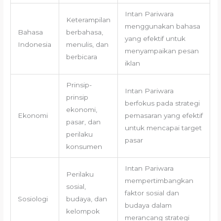
Intan Pariwara
Keterampilan
menggunakan bahasa
Bahasa
berbahasa,
yang efektif untuk
Indonesia
menulis, dan
menyampaikan pesan
berbicara
iklan
Prinsip-
Intan Pariwara
prinsip
berfokus pada strategi
ekonomi,
Ekonomi
pemasaran yang efektif
pasar, dan
untuk mencapai target
perilaku
pasar
konsumen
Intan Pariwara
Perilaku
mempertimbangkan
sosial,
faktor sosial dan
Sosiologi
budaya, dan
budaya dalam
kelompok
merancang strategi