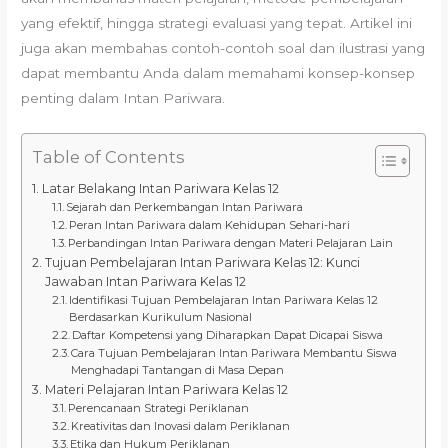
yang efektif, hingga strategi evaluasi yang tepat. Artikel ini
juga akan membahas contoh-contoh soal dan ilustrasi yang
dapat membantu Anda dalam memahami konsep-konsep
penting dalam Intan Pariwara.
Table of Contents
Latar Belakang Intan Pariwara Kelas 12
Sejarah dan Perkembangan Intan Pariwara
Peran Intan Pariwara dalam Kehidupan Sehari-hari
Perbandingan Intan Pariwara dengan Materi Pelajaran Lain
Tujuan Pembelajaran Intan Pariwara Kelas 12: Kunci
Jawaban Intan Pariwara Kelas 12
Identifikasi Tujuan Pembelajaran Intan Pariwara Kelas 12
Berdasarkan Kurikulum Nasional
Daftar Kompetensi yang Diharapkan Dapat Dicapai Siswa
Cara Tujuan Pembelajaran Intan Pariwara Membantu Siswa
Menghadapi Tantangan di Masa Depan
Materi Pelajaran Intan Pariwara Kelas 12
Perencanaan Strategi Periklanan
Kreativitas dan Inovasi dalam Periklanan
Etika dan Hukum Periklanan