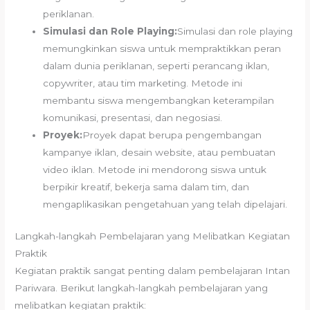
periklanan.
Simulasi dan Role Playing:
Simulasi dan role playing
memungkinkan siswa untuk mempraktikkan peran
dalam dunia periklanan, seperti perancang iklan,
copywriter, atau tim marketing. Metode ini
membantu siswa mengembangkan keterampilan
komunikasi, presentasi, dan negosiasi.
Proyek:
Proyek dapat berupa pengembangan
kampanye iklan, desain website, atau pembuatan
video iklan. Metode ini mendorong siswa untuk
berpikir kreatif, bekerja sama dalam tim, dan
mengaplikasikan pengetahuan yang telah dipelajari.
Langkah-langkah Pembelajaran yang Melibatkan Kegiatan
Praktik
Kegiatan praktik sangat penting dalam pembelajaran Intan
Pariwara. Berikut langkah-langkah pembelajaran yang
melibatkan kegiatan praktik: