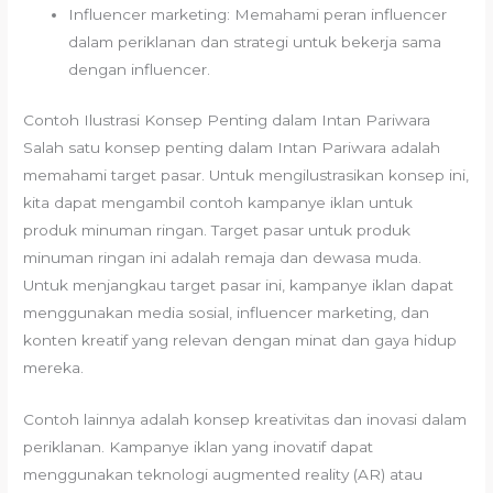
Influencer marketing: Memahami peran influencer
dalam periklanan dan strategi untuk bekerja sama
dengan influencer.
Contoh Ilustrasi Konsep Penting dalam Intan Pariwara
Salah satu konsep penting dalam Intan Pariwara adalah
memahami target pasar. Untuk mengilustrasikan konsep ini,
kita dapat mengambil contoh kampanye iklan untuk
produk minuman ringan. Target pasar untuk produk
minuman ringan ini adalah remaja dan dewasa muda.
Untuk menjangkau target pasar ini, kampanye iklan dapat
menggunakan media sosial, influencer marketing, dan
konten kreatif yang relevan dengan minat dan gaya hidup
mereka.
Contoh lainnya adalah konsep kreativitas dan inovasi dalam
periklanan. Kampanye iklan yang inovatif dapat
menggunakan teknologi augmented reality (AR) atau