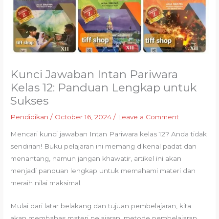
Kunci Jawaban Intan Pariwara
Kelas 12: Panduan Lengkap untuk
Sukses
Pendidikan
/
October 16, 2024
/
Leave a Comment
Mencari kunci jawaban Intan Pariwara kelas 12? Anda tidak
sendirian! Buku pelajaran ini memang dikenal padat dan
menantang, namun jangan khawatir, artikel ini akan
menjadi panduan lengkap untuk memahami materi dan
meraih nilai maksimal.
Mulai dari latar belakang dan tujuan pembelajaran, kita
akan membahas materi pelajaran, metode pembelajaran