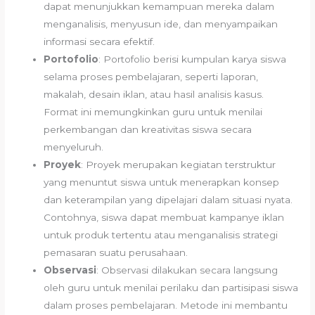
dapat menunjukkan kemampuan mereka dalam
menganalisis, menyusun ide, dan menyampaikan
informasi secara efektif.
Portofolio
: Portofolio berisi kumpulan karya siswa
selama proses pembelajaran, seperti laporan,
makalah, desain iklan, atau hasil analisis kasus.
Format ini memungkinkan guru untuk menilai
perkembangan dan kreativitas siswa secara
menyeluruh.
Proyek
: Proyek merupakan kegiatan terstruktur
yang menuntut siswa untuk menerapkan konsep
dan keterampilan yang dipelajari dalam situasi nyata.
Contohnya, siswa dapat membuat kampanye iklan
untuk produk tertentu atau menganalisis strategi
pemasaran suatu perusahaan.
Observasi
: Observasi dilakukan secara langsung
oleh guru untuk menilai perilaku dan partisipasi siswa
dalam proses pembelajaran. Metode ini membantu