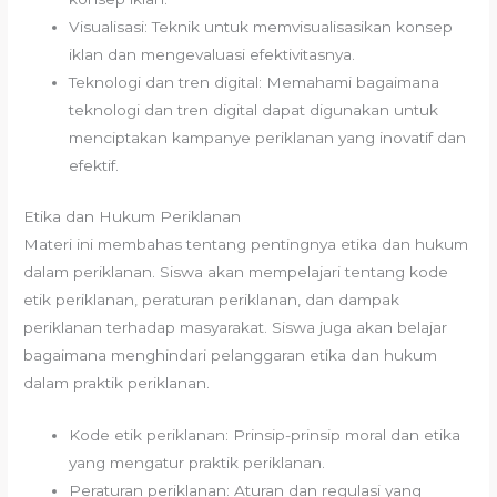
Visualisasi: Teknik untuk memvisualisasikan konsep
iklan dan mengevaluasi efektivitasnya.
Teknologi dan tren digital: Memahami bagaimana
teknologi dan tren digital dapat digunakan untuk
menciptakan kampanye periklanan yang inovatif dan
efektif.
Etika dan Hukum Periklanan
Materi ini membahas tentang pentingnya etika dan hukum
dalam periklanan. Siswa akan mempelajari tentang kode
etik periklanan, peraturan periklanan, dan dampak
periklanan terhadap masyarakat. Siswa juga akan belajar
bagaimana menghindari pelanggaran etika dan hukum
dalam praktik periklanan.
Kode etik periklanan: Prinsip-prinsip moral dan etika
yang mengatur praktik periklanan.
Peraturan periklanan: Aturan dan regulasi yang