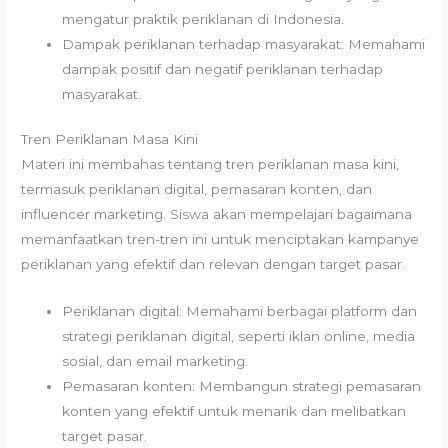
mengatur praktik periklanan di Indonesia.
Dampak periklanan terhadap masyarakat: Memahami
dampak positif dan negatif periklanan terhadap
masyarakat.
Tren Periklanan Masa Kini
Materi ini membahas tentang tren periklanan masa kini,
termasuk periklanan digital, pemasaran konten, dan
influencer marketing. Siswa akan mempelajari bagaimana
memanfaatkan tren-tren ini untuk menciptakan kampanye
periklanan yang efektif dan relevan dengan target pasar.
Periklanan digital: Memahami berbagai platform dan
strategi periklanan digital, seperti iklan online, media
sosial, dan email marketing.
Pemasaran konten: Membangun strategi pemasaran
konten yang efektif untuk menarik dan melibatkan
target pasar.