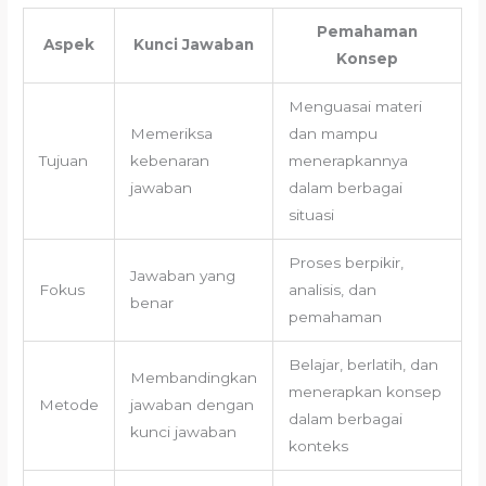
Pemahaman
Aspek
Kunci Jawaban
Konsep
Menguasai materi
Memeriksa
dan mampu
Tujuan
kebenaran
menerapkannya
jawaban
dalam berbagai
situasi
Proses berpikir,
Jawaban yang
Fokus
analisis, dan
benar
pemahaman
Belajar, berlatih, dan
Membandingkan
menerapkan konsep
Metode
jawaban dengan
dalam berbagai
kunci jawaban
konteks