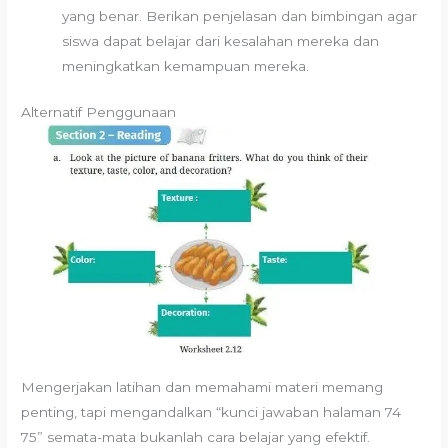
yang benar. Berikan penjelasan dan bimbingan agar
siswa dapat belajar dari kesalahan mereka dan
meningkatkan kemampuan mereka.
Alternatif Penggunaan
Mengerjakan latihan dan memahami materi memang
penting, tapi mengandalkan “kunci jawaban halaman 74
75” semata-mata bukanlah cara belajar yang efektif.