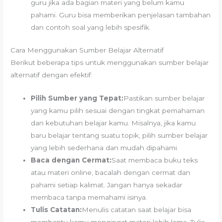
guru jika ada bagian materi yang belum kamu
pahami. Guru bisa memberikan penjelasan tambahan
dan contoh soal yang lebih spesifik.
Cara Menggunakan Sumber Belajar Alternatif
Berikut beberapa tips untuk menggunakan sumber belajar
alternatif dengan efektif:
Pilih Sumber yang Tepat:
Pastikan sumber belajar
yang kamu pilih sesuai dengan tingkat pemahaman
dan kebutuhan belajar kamu. Misalnya, jika kamu
baru belajar tentang suatu topik, pilih sumber belajar
yang lebih sederhana dan mudah dipahami.
Baca dengan Cermat:
Saat membaca buku teks
atau materi online, bacalah dengan cermat dan
pahami setiap kalimat. Jangan hanya sekadar
membaca tanpa memahami isinya.
Tulis Catatan:
Menulis catatan saat belajar bisa
membantu kamu mengingat materi lebih lama. Tulis