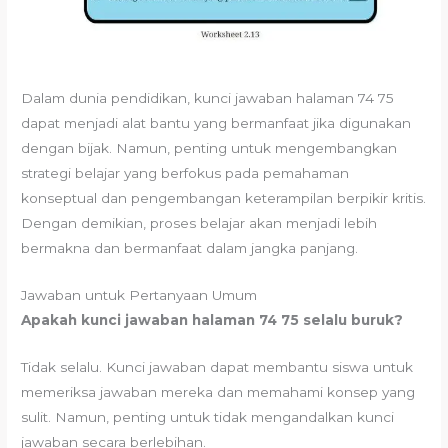
Dalam dunia pendidikan, kunci jawaban halaman 74 75
dapat menjadi alat bantu yang bermanfaat jika digunakan
dengan bijak. Namun, penting untuk mengembangkan
strategi belajar yang berfokus pada pemahaman
konseptual dan pengembangan keterampilan berpikir kritis.
Dengan demikian, proses belajar akan menjadi lebih
bermakna dan bermanfaat dalam jangka panjang.
Jawaban untuk Pertanyaan Umum
Apakah kunci jawaban halaman 74 75 selalu buruk?
Tidak selalu. Kunci jawaban dapat membantu siswa untuk
memeriksa jawaban mereka dan memahami konsep yang
sulit. Namun, penting untuk tidak mengandalkan kunci
jawaban secara berlebihan.