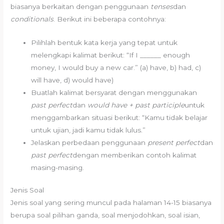
biasanya berkaitan dengan penggunaan
tenses
dan
conditionals
. Berikut ini beberapa contohnya:
Pilihlah bentuk kata kerja yang tepat untuk
melengkapi kalimat berikut: “If I ______ enough
money, I would buy a new car.” (a) have, b) had, c)
will have, d) would have)
Buatlah kalimat bersyarat dengan menggunakan
past perfect
dan
would have + past participle
untuk
menggambarkan situasi berikut: “Kamu tidak belajar
untuk ujian, jadi kamu tidak lulus.”
Jelaskan perbedaan penggunaan
present perfect
dan
past perfect
dengan memberikan contoh kalimat
masing-masing.
Jenis Soal
Jenis soal yang sering muncul pada halaman 14-15 biasanya
berupa soal pilihan ganda, soal menjodohkan, soal isian,