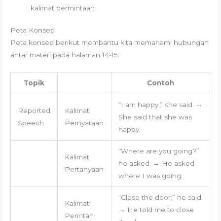
kalimat permintaan.
Peta Konsep
Peta konsep berikut membantu kita memahami hubungan
antar materi pada halaman 14-15:
Topik
Contoh
“I am happy,” she said. →
Reported
Kalimat
She said that she was
Speech
Pernyataan
happy.
“Where are you going?”
Kalimat
he asked. → He asked
Pertanyaan
where I was going.
“Close the door,” he said.
Kalimat
→ He told me to close
Perintah