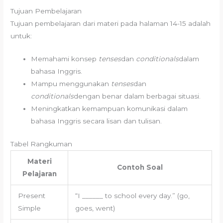
Tujuan Pembelajaran
Tujuan pembelajaran dari materi pada halaman 14-15 adalah
untuk:
Memahami konsep
tenses
dan
conditionals
dalam
bahasa Inggris.
Mampu menggunakan
tenses
dan
conditionals
dengan benar dalam berbagai situasi.
Meningkatkan kemampuan komunikasi dalam
bahasa Inggris secara lisan dan tulisan.
Tabel Rangkuman
Materi
Contoh Soal
Pelajaran
Present
“I ______ to school every day.” (go,
Simple
goes, went)