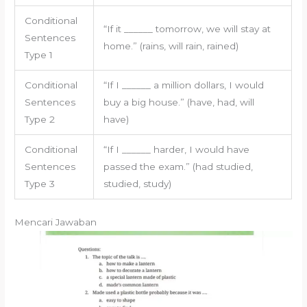
Conditional
“If it ______ tomorrow, we will stay at
Sentences
home.” (rains, will rain, rained)
Type 1
Conditional
“If I ______ a million dollars, I would
Sentences
buy a big house.” (have, had, will
Type 2
have)
Conditional
“If I ______ harder, I would have
Sentences
passed the exam.” (had studied,
Type 3
studied, study)
Mencari Jawaban