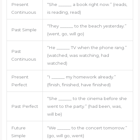
Present
“She ______ a book right now.” (reads,
Continuous
is reading, read)
“They ______ to the beach yesterday.”
Past Simple
(went, go, will go)
“He ______ TV when the phone rang.”
Past
(watched, was watching, had
Continuous
watched)
Present
“I ______ my homework already.”
Perfect
(finish, finished, have finished)
“She ______ to the cinema before she
Past Perfect
went to the party.” (had been, was,
will be)
Future
“We ______ to the concert tomorrow.”
Simple
(go, will go, went)