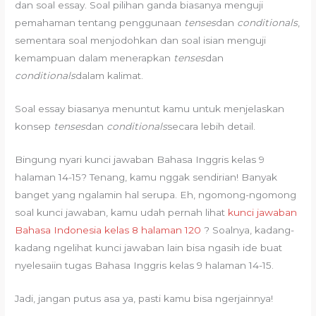
dan soal essay. Soal pilihan ganda biasanya menguji
pemahaman tentang penggunaan
tenses
dan
conditionals
,
sementara soal menjodohkan dan soal isian menguji
kemampuan dalam menerapkan
tenses
dan
conditionals
dalam kalimat.
Soal essay biasanya menuntut kamu untuk menjelaskan
konsep
tenses
dan
conditionals
secara lebih detail.
Bingung nyari kunci jawaban Bahasa Inggris kelas 9
halaman 14-15? Tenang, kamu nggak sendirian! Banyak
banget yang ngalamin hal serupa. Eh, ngomong-ngomong
soal kunci jawaban, kamu udah pernah lihat
kunci jawaban
Bahasa Indonesia kelas 8 halaman 120
? Soalnya, kadang-
kadang ngelihat kunci jawaban lain bisa ngasih ide buat
nyelesaiin tugas Bahasa Inggris kelas 9 halaman 14-15.
Jadi, jangan putus asa ya, pasti kamu bisa ngerjainnya!