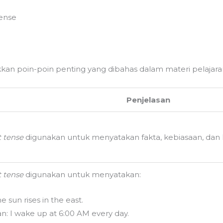
e
Tense
an poin-poin penting yang dibahas dalam materi pelajaran 
Penjelasan
 tense
digunakan untuk menyatakan fakta, kebiasaan, da
 tense
digunakan untuk menyatakan:
e sun rises in the east.
n: I wake up at 6:00 AM every day.