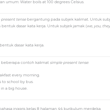
n umum: Water boils at 100 degrees Celsius.
 present tense
bergantung pada subjek kalimat. Untuk subj
entuk dasar kata kerja. Untuk subjek jamak (
we, you, the
bentuk dasar kata kerja.
h beberapa contoh kalimat
simple present tense
:
eakfast every morning.
 to school by bus.
 in a big house.
bahasa inggris kelas 8 halaman 44 kurikulum merdeka