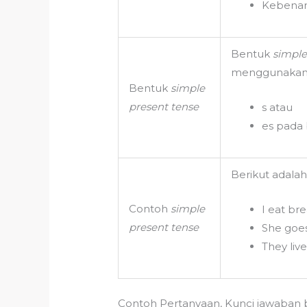
Kebenara
Bentuk
simple
menggunakan b
Bentuk
simple
present tense
s atau
es pada 
Berikut adala
Contoh
simple
I eat br
present tense
She goes
They live
Contoh Pertanyaan, Kunci jawaban 