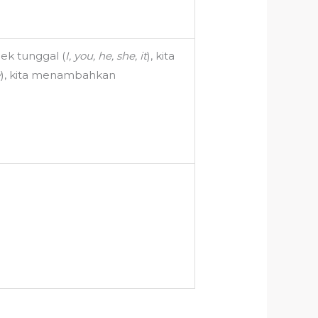
ek tunggal (
I, you, he, she, it
), kita
y
), kita menambahkan