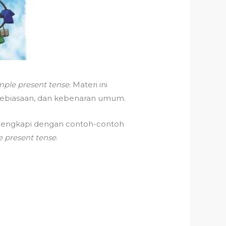
mple present tense
. Materi ini
kebiasaan, dan kebenaran umum.
 dilengkapi dengan contoh-contoh
e present tense
.