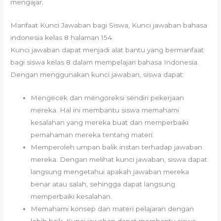
mengajar.
Manfaat Kunci Jawaban bagi Siswa, Kunci jawaban bahasa
indonesia kelas 8 halaman 154
Kunci jawaban dapat menjadi alat bantu yang bermanfaat
bagi siswa kelas 8 dalam mempelajari bahasa Indonesia.
Dengan menggunakan kunci jawaban, siswa dapat:
Mengecek dan mengoreksi sendiri pekerjaan
mereka. Hal ini membantu siswa memahami
kesalahan yang mereka buat dan memperbaiki
pemahaman mereka tentang materi.
Memperoleh umpan balik instan terhadap jawaban
mereka. Dengan melihat kunci jawaban, siswa dapat
langsung mengetahui apakah jawaban mereka
benar atau salah, sehingga dapat langsung
memperbaiki kesalahan.
Memahami konsep dan materi pelajaran dengan
lebih baik. Kunci jawaban dapat membantu siswa