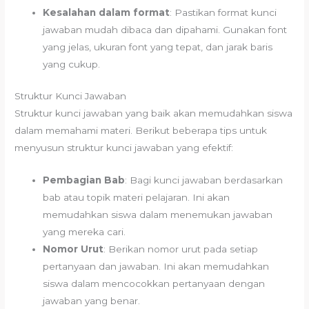
Kesalahan dalam format
: Pastikan format kunci
jawaban mudah dibaca dan dipahami. Gunakan font
yang jelas, ukuran font yang tepat, dan jarak baris
yang cukup.
Struktur Kunci Jawaban
Struktur kunci jawaban yang baik akan memudahkan siswa
dalam memahami materi. Berikut beberapa tips untuk
menyusun struktur kunci jawaban yang efektif:
Pembagian Bab
: Bagi kunci jawaban berdasarkan
bab atau topik materi pelajaran. Ini akan
memudahkan siswa dalam menemukan jawaban
yang mereka cari.
Nomor Urut
: Berikan nomor urut pada setiap
pertanyaan dan jawaban. Ini akan memudahkan
siswa dalam mencocokkan pertanyaan dengan
jawaban yang benar.