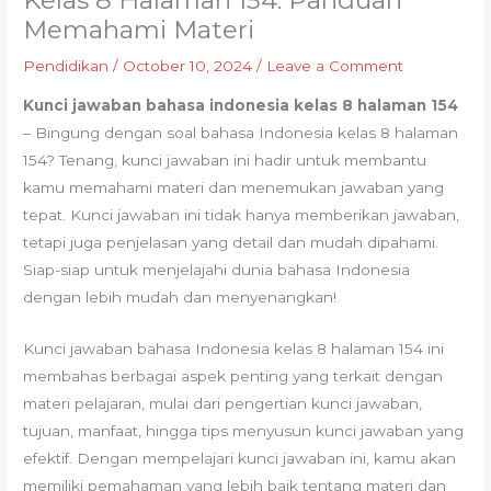
Kelas 8 Halaman 154: Panduan
Memahami Materi
Pendidikan
/
October 10, 2024
/
Leave a Comment
Kunci jawaban bahasa indonesia kelas 8 halaman 154
– Bingung dengan soal bahasa Indonesia kelas 8 halaman
154? Tenang, kunci jawaban ini hadir untuk membantu
kamu memahami materi dan menemukan jawaban yang
tepat. Kunci jawaban ini tidak hanya memberikan jawaban,
tetapi juga penjelasan yang detail dan mudah dipahami.
Siap-siap untuk menjelajahi dunia bahasa Indonesia
dengan lebih mudah dan menyenangkan!
Kunci jawaban bahasa Indonesia kelas 8 halaman 154 ini
membahas berbagai aspek penting yang terkait dengan
materi pelajaran, mulai dari pengertian kunci jawaban,
tujuan, manfaat, hingga tips menyusun kunci jawaban yang
efektif. Dengan mempelajari kunci jawaban ini, kamu akan
memiliki pemahaman yang lebih baik tentang materi dan