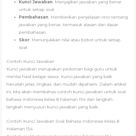
Kunci Jawaban
: Menyajikan jawaban yang benar
untuk setiap soal.
Pembahasan
: Memberikan penjelasan rinci tentang
jawaban yang benar, termasuk alasan dan dasar
pembahasan.
Skor
: Menunjukkan nilai atau bobot untuk setiap
soal.
Contoh Kunci Jawaban
Kunci jawaban merupakan pedoman bagi guru untuk
menilai hasil belajar siswa. Kunci jawaban yang baik
haruslah jelas, ringkas, dan mudah dipahami. Dalam artikel
ini, kita akan membahas contoh kunci jawaban untuk soal
bahasa Indonesia kelas 8 halaman 154 dan langkah-
langkah menyusun kunci jawaban yang baik.
Contoh Kunci Jawaban Soal Bahasa Indonesia Kelas 8
Halaman 154