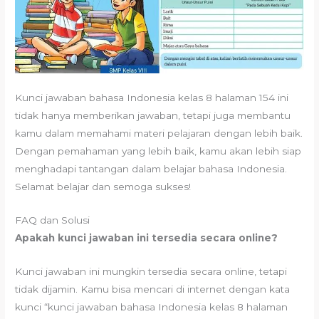
Kunci jawaban bahasa Indonesia kelas 8 halaman 154 ini
tidak hanya memberikan jawaban, tetapi juga membantu
kamu dalam memahami materi pelajaran dengan lebih baik.
Dengan pemahaman yang lebih baik, kamu akan lebih siap
menghadapi tantangan dalam belajar bahasa Indonesia.
Selamat belajar dan semoga sukses!
FAQ dan Solusi
Apakah kunci jawaban ini tersedia secara online?
Kunci jawaban ini mungkin tersedia secara online, tetapi
tidak dijamin. Kamu bisa mencari di internet dengan kata
kunci “kunci jawaban bahasa Indonesia kelas 8 halaman