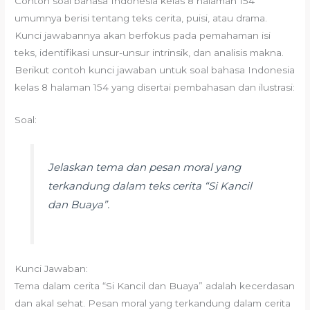
Contoh soal bahasa Indonesia kelas 8 halaman 154
umumnya berisi tentang teks cerita, puisi, atau drama.
Kunci jawabannya akan berfokus pada pemahaman isi
teks, identifikasi unsur-unsur intrinsik, dan analisis makna.
Berikut contoh kunci jawaban untuk soal bahasa Indonesia
kelas 8 halaman 154 yang disertai pembahasan dan ilustrasi:
Soal:
Jelaskan tema dan pesan moral yang
terkandung dalam teks cerita “Si Kancil
dan Buaya”.
Kunci Jawaban:
Tema dalam cerita “Si Kancil dan Buaya” adalah kecerdasan
dan akal sehat. Pesan moral yang terkandung dalam cerita