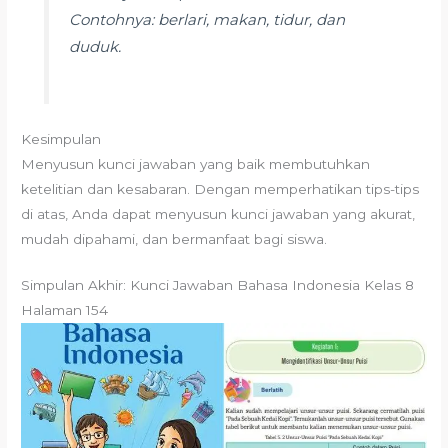
Contohnya:
berlari, makan, tidur, dan
duduk
.
Kesimpulan
Menyusun kunci jawaban yang baik membutuhkan
ketelitian dan kesabaran. Dengan memperhatikan tips-tips
di atas, Anda dapat menyusun kunci jawaban yang akurat,
mudah dipahami, dan bermanfaat bagi siswa.
Simpulan Akhir: Kunci Jawaban Bahasa Indonesia Kelas 8
Halaman 154