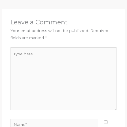
Leave a Comment
Your email address will not be published.
Required
fields are marked
*
Type
here..
Name*