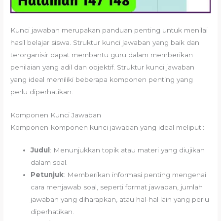
Kunci jawaban merupakan panduan penting untuk menilai
hasil belajar siswa. Struktur kunci jawaban yang baik dan
terorganisir dapat membantu guru dalam memberikan
penilaian yang adil dan objektif. Struktur kunci jawaban
yang ideal memiliki beberapa komponen penting yang
perlu diperhatikan.
Komponen Kunci Jawaban
Komponen-komponen kunci jawaban yang ideal meliputi:
Judul
: Menunjukkan topik atau materi yang diujikan
dalam soal.
Petunjuk
: Memberikan informasi penting mengenai
cara menjawab soal, seperti format jawaban, jumlah
jawaban yang diharapkan, atau hal-hal lain yang perlu
diperhatikan.