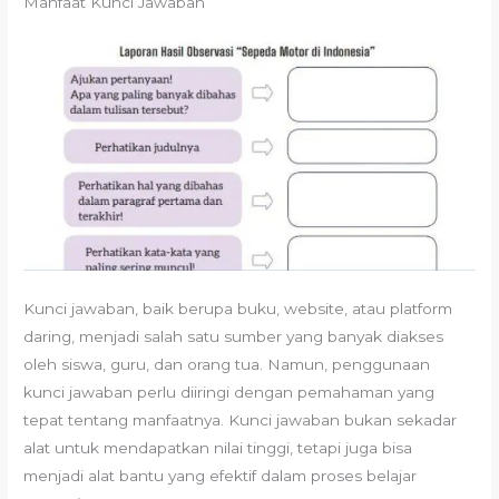
Manfaat Kunci Jawaban
Kunci jawaban, baik berupa buku, website, atau platform
daring, menjadi salah satu sumber yang banyak diakses
oleh siswa, guru, dan orang tua. Namun, penggunaan
kunci jawaban perlu diiringi dengan pemahaman yang
tepat tentang manfaatnya. Kunci jawaban bukan sekadar
alat untuk mendapatkan nilai tinggi, tetapi juga bisa
menjadi alat bantu yang efektif dalam proses belajar