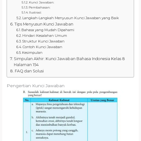
Kunci Jawaban:
Pembahasan:
Ilustrasi:
Langkah-Langkah Menyusun Kunci Jawaban yang Baik
Tips Menyusun Kunci Jawaban
Bahasa yang Mudah Dipahami
Hindari Kesalahan Umum
Struktur Kunci Jawaban
Contoh Kunci Jawaban
Kesimpulan
Simpulan Akhir: Kunci Jawaban Bahasa Indonesia Kelas 8
Halaman 154
FAQ dan Solusi
Pengertian Kunci Jawaban