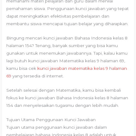
memahami materi pelajaran dan guru dalam menilai
pemahaman siswa. Penggunaan kunci jawaban yang tepat
dapat meningkatkan efektivitas pembelajaran dan
membantu siswa mencapai tujuan belajar yang diharapkan.
Bingung mencari kunci jawaban Bahasa Indonesia kelas 8
halaman 154? Tenang, banyak sumber yang bisa kamu
gunakan untuk menemukan jawabannya. Tapi, kalau kamu
lagi butuh kunci jawaban Matematika kelas 9 halaman 69,
kamu bisa cek
kunci jawaban matematika kelas 9 halaman
69
yang tersedia di internet.
Setelah selesai dengan Matematika, kamu bisa kembali
fokus ke kunci jawaban Bahasa Indonesia kelas 8 halaman
154 dan menyelesaikan tugasmu dengan lebih mudah.
Tujuan Utama Penggunaan Kunci Jawaban
Tujuan utama penggunaan kunci jawaban dalam
pembelajaran bahasa Indonesia kelas 8 adalah untuk