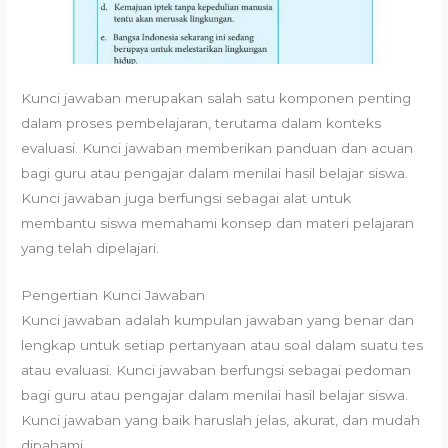
Kunci jawaban merupakan salah satu komponen penting
dalam proses pembelajaran, terutama dalam konteks
evaluasi. Kunci jawaban memberikan panduan dan acuan
bagi guru atau pengajar dalam menilai hasil belajar siswa.
Kunci jawaban juga berfungsi sebagai alat untuk
membantu siswa memahami konsep dan materi pelajaran
yang telah dipelajari.
Pengertian Kunci Jawaban
Kunci jawaban adalah kumpulan jawaban yang benar dan
lengkap untuk setiap pertanyaan atau soal dalam suatu tes
atau evaluasi. Kunci jawaban berfungsi sebagai pedoman
bagi guru atau pengajar dalam menilai hasil belajar siswa.
Kunci jawaban yang baik haruslah jelas, akurat, dan mudah
dipahami.