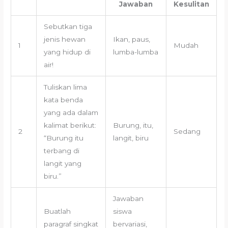
Jawaban
Kesulitan
Sebutkan tiga
jenis hewan
Ikan, paus,
1
Mudah
yang hidup di
lumba-lumba
air!
Tuliskan lima
kata benda
yang ada dalam
kalimat berikut:
Burung, itu,
2
Sedang
“Burung itu
langit, biru
terbang di
langit yang
biru.”
Jawaban
Buatlah
siswa
paragraf singkat
bervariasi,