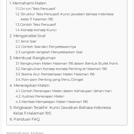
Memahami Materi
Ciri-ciri Teks Persuasif
Struktur Teks Persuasif, Kunci jawaban bahasa indonesia
kelas 11 halaman 195
Contoh Teks Persuasif
Konsep-konsep Kunci
Menganalisis Soal
Jenis Soal
Contoh Soal dan Penyelesaiannya
Langkah-langkah Menyelesaikan Soal
Membuat Rangkuman
Rangkuman Materi Halaman 195 dalam Bentuk Bullet Point
Rangkuman Konsep-konsep Penting di Halaman 195
Skema Alur Pembahasan Materi Halaman 195
Poin-poin Penting yang Perlu Diingat
Menerapkan Materi
Contoh Penerapan Materi dalam Kehidupan Sehari-hari
Ilustrasi Penerapan Materi
Manfaat Mempelajari Materi Halaman 195
Ringkasan Terakhir: Kunci Jawaban Bahasa Indonesia
Kelas 11 Halaman 195
Panduan FAQ
Memahami Materi