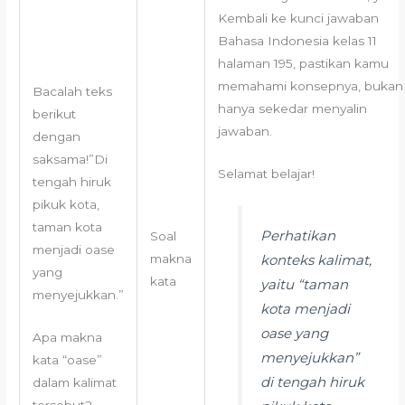
Kembali ke kunci jawaban
Bahasa Indonesia kelas 11
halaman 195, pastikan kamu
memahami konsepnya, bukan
Bacalah teks
hanya sekedar menyalin
berikut
jawaban.
dengan
saksama!”Di
Selamat belajar!
tengah hiruk
pikuk kota,
taman kota
Perhatikan
Soal
menjadi oase
makna
konteks kalimat,
yang
kata
yaitu “taman
menyejukkan.”
kota menjadi
oase yang
Apa makna
menyejukkan”
kata “oase”
di tengah hiruk
dalam kalimat
tersebut?