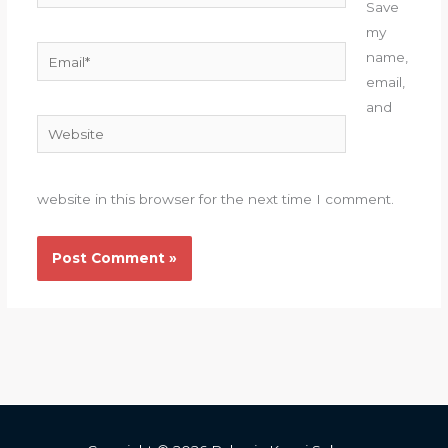
Save
my
Email*
name,
email,
and
Website
website in this browser for the next time I comment.