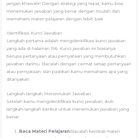
jangan khawatir! Dengan strategi yang tepat, kamu bisa
menemukan jawaban yang benar dengan mudah dan
memahami materi pelajaran dengan lebih baik.
Identifikasi Kunci Jawaban
Langkah pertama adalah mengidentifikasi kunci jawaban
yang ada di halaman 196. Kunci jawaban ini biasanya
berupa pertanyaan atau pernyataan yang membutuhkan
jawaban darimu. Bacalah dengan cermat setiap pertanyaan
atau pernyataan, dan pastikan kamu memahami apa yang
ditanyakan.
Langkah-langkah Menemukan Jawaban
Setelah kamu mengidentifikasi kunci jawaban, ikuti
langkah-langkah berikut untuk menemukan jawaban yang
benar:
Baca Materi Pelajaran:
Bacalah kembali materi