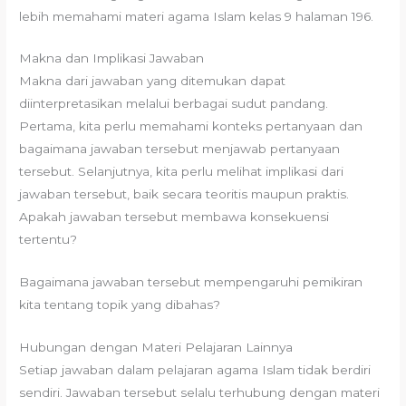
lebih memahami materi agama Islam kelas 9 halaman 196.
Makna dan Implikasi Jawaban
Makna dari jawaban yang ditemukan dapat
diinterpretasikan melalui berbagai sudut pandang.
Pertama, kita perlu memahami konteks pertanyaan dan
bagaimana jawaban tersebut menjawab pertanyaan
tersebut. Selanjutnya, kita perlu melihat implikasi dari
jawaban tersebut, baik secara teoritis maupun praktis.
Apakah jawaban tersebut membawa konsekuensi
tertentu?
Bagaimana jawaban tersebut mempengaruhi pemikiran
kita tentang topik yang dibahas?
Hubungan dengan Materi Pelajaran Lainnya
Setiap jawaban dalam pelajaran agama Islam tidak berdiri
sendiri. Jawaban tersebut selalu terhubung dengan materi