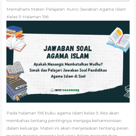
Memahami Materi Pelajaran: Kunci Jawaban Agama Islam
Kelas 9 Halaman 196
Pada halaman 196 buku agama Islam kelas 9, kita akan
membahas tentang pentingnya menjaga keharmonisan
dalam keluarga. Materi ini akan menjelaskan tentang peran
masing-masing anggota keluarga dalam menciptakan