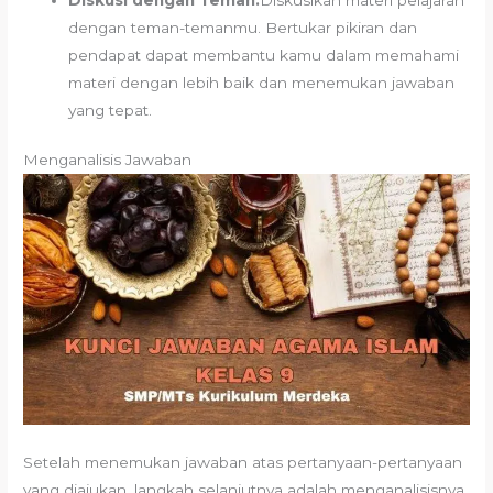
dengan teman-temanmu. Bertukar pikiran dan
pendapat dapat membantu kamu dalam memahami
materi dengan lebih baik dan menemukan jawaban
yang tepat.
Menganalisis Jawaban
Setelah menemukan jawaban atas pertanyaan-pertanyaan
yang diajukan, langkah selanjutnya adalah menganalisisnya.