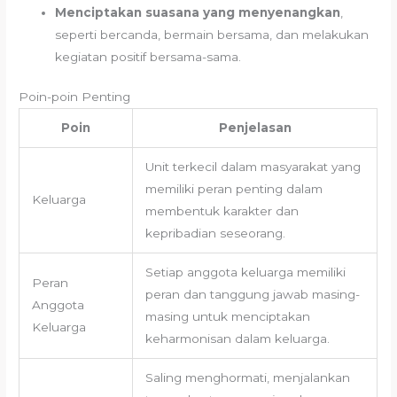
Menciptakan suasana yang menyenangkan
,
seperti bercanda, bermain bersama, dan melakukan
kegiatan positif bersama-sama.
Poin-poin Penting
Poin
Penjelasan
Unit terkecil dalam masyarakat yang
memiliki peran penting dalam
Keluarga
membentuk karakter dan
kepribadian seseorang.
Setiap anggota keluarga memiliki
Peran
peran dan tanggung jawab masing-
Anggota
masing untuk menciptakan
Keluarga
keharmonisan dalam keluarga.
Saling menghormati, menjalankan