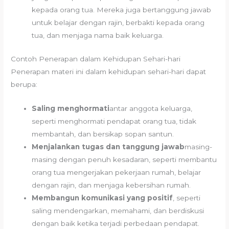
kepada orang tua. Mereka juga bertanggung jawab
untuk belajar dengan rajin, berbakti kepada orang
tua, dan menjaga nama baik keluarga.
Contoh Penerapan dalam Kehidupan Sehari-hari
Penerapan materi ini dalam kehidupan sehari-hari dapat
berupa:
Saling menghormati
antar anggota keluarga,
seperti menghormati pendapat orang tua, tidak
membantah, dan bersikap sopan santun.
Menjalankan tugas dan tanggung jawab
masing-
masing dengan penuh kesadaran, seperti membantu
orang tua mengerjakan pekerjaan rumah, belajar
dengan rajin, dan menjaga kebersihan rumah.
Membangun komunikasi yang positif
, seperti
saling mendengarkan, memahami, dan berdiskusi
dengan baik ketika terjadi perbedaan pendapat.