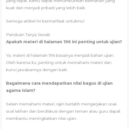
yang tepat, kamu dapat menumbuhkan keimanan yang
kuat dan menjadi pribadi yang lebih baik.
Semoga artikel ini bermanfaat untukmu!
Panduan Tanya Jawab
Apakah materi di halaman 196 ini penting untuk ujian?
Ya, materi di halaman 196 biasanya menjadi bahan ujian.
Oleh karena itu, penting untuk memahami materi dan
kunci jawabannya dengan baik.
Bagaimana cara mendapatkan nilai bagus di ujian
agama Islam?
Selain memahami materi, rajin berlatih mengerjakan soal-
soal latihan dan berdiskusi dengan teman atau guru dapat
membantu meningkatkan nilai ujian.