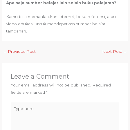
Apa saja sumber belajar lain selain buku pelajaran?
Kamu bisa memanfaatkan internet, buku referensi, atau
video edukasi untuk mendapatkan sumber belajar
tambahan.
←
Previous Post
Next Post
→
Leave a Comment
Your email address will not be published.
Required
fields are marked
*
Type
here..