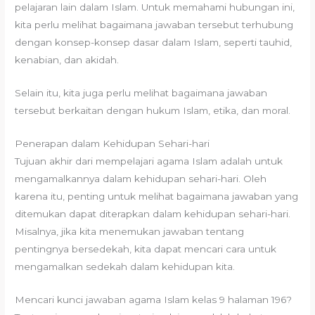
pelajaran lain dalam Islam. Untuk memahami hubungan ini,
kita perlu melihat bagaimana jawaban tersebut terhubung
dengan konsep-konsep dasar dalam Islam, seperti tauhid,
kenabian, dan akidah.
Selain itu, kita juga perlu melihat bagaimana jawaban
tersebut berkaitan dengan hukum Islam, etika, dan moral.
Penerapan dalam Kehidupan Sehari-hari
Tujuan akhir dari mempelajari agama Islam adalah untuk
mengamalkannya dalam kehidupan sehari-hari. Oleh
karena itu, penting untuk melihat bagaimana jawaban yang
ditemukan dapat diterapkan dalam kehidupan sehari-hari.
Misalnya, jika kita menemukan jawaban tentang
pentingnya bersedekah, kita dapat mencari cara untuk
mengamalkan sedekah dalam kehidupan kita.
Mencari kunci jawaban agama Islam kelas 9 halaman 196?