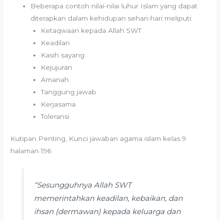
Beberapa contoh nilai-nilai luhur Islam yang dapat
diterapkan dalam kehidupan sehari-hari meliputi:
Ketaqwaan kepada Allah SWT
Keadilan
Kasih sayang
Kejujuran
Amanah
Tanggung jawab
Kerjasama
Toleransi
Kutipan Penting, Kunci jawaban agama islam kelas 9
halaman 196
“Sesungguhnya Allah SWT
memerintahkan keadilan, kebaikan, dan
ihsan (dermawan) kepada keluarga dan