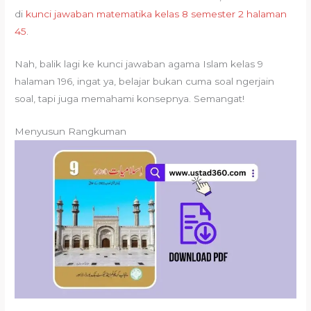
di
kunci jawaban matematika kelas 8 semester 2 halaman
45
.
Nah, balik lagi ke kunci jawaban agama Islam kelas 9
halaman 196, ingat ya, belajar bukan cuma soal ngerjain
soal, tapi juga memahami konsepnya. Semangat!
Menyusun Rangkuman