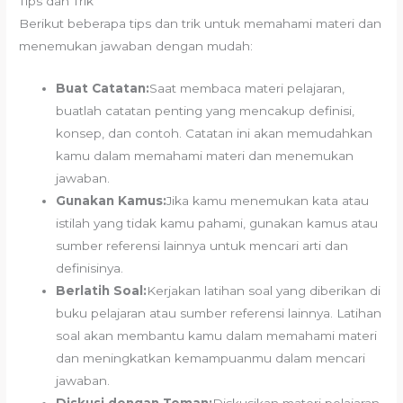
Tips dan Trik
Berikut beberapa tips dan trik untuk memahami materi dan
menemukan jawaban dengan mudah:
Buat Catatan:
Saat membaca materi pelajaran,
buatlah catatan penting yang mencakup definisi,
konsep, dan contoh. Catatan ini akan memudahkan
kamu dalam memahami materi dan menemukan
jawaban.
Gunakan Kamus:
Jika kamu menemukan kata atau
istilah yang tidak kamu pahami, gunakan kamus atau
sumber referensi lainnya untuk mencari arti dan
definisinya.
Berlatih Soal:
Kerjakan latihan soal yang diberikan di
buku pelajaran atau sumber referensi lainnya. Latihan
soal akan membantu kamu dalam memahami materi
dan meningkatkan kemampuanmu dalam mencari
jawaban.
Diskusi dengan Teman:
Diskusikan materi pelajaran