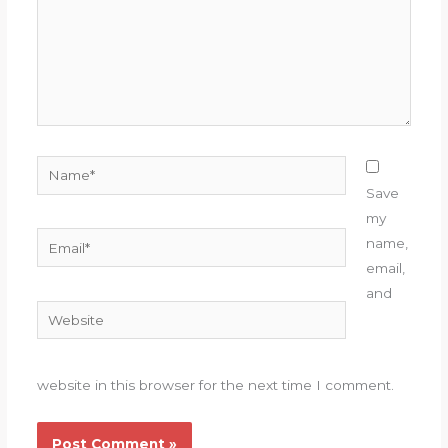
Name*
Save
my
Email*
name,
email,
and
Website
website in this browser for the next time I comment.