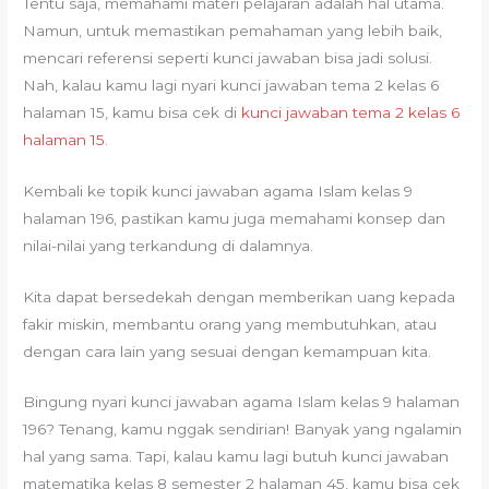
Tentu saja, memahami materi pelajaran adalah hal utama.
Namun, untuk memastikan pemahaman yang lebih baik,
mencari referensi seperti kunci jawaban bisa jadi solusi.
Nah, kalau kamu lagi nyari kunci jawaban tema 2 kelas 6
halaman 15, kamu bisa cek di
kunci jawaban tema 2 kelas 6
halaman 15
.
Kembali ke topik kunci jawaban agama Islam kelas 9
halaman 196, pastikan kamu juga memahami konsep dan
nilai-nilai yang terkandung di dalamnya.
Kita dapat bersedekah dengan memberikan uang kepada
fakir miskin, membantu orang yang membutuhkan, atau
dengan cara lain yang sesuai dengan kemampuan kita.
Bingung nyari kunci jawaban agama Islam kelas 9 halaman
196? Tenang, kamu nggak sendirian! Banyak yang ngalamin
hal yang sama. Tapi, kalau kamu lagi butuh kunci jawaban
matematika kelas 8 semester 2 halaman 45, kamu bisa cek