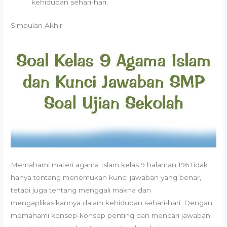
kehidupan sehari-hari.
Simpulan Akhir
Memahami materi agama Islam kelas 9 halaman 196 tidak
hanya tentang menemukan kunci jawaban yang benar,
tetapi juga tentang menggali makna dan
mengaplikasikannya dalam kehidupan sehari-hari. Dengan
memahami konsep-konsep penting dan mencari jawaban